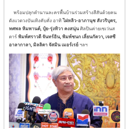
พร้อมปลุกตำนานละครพื้นบ้านร่วมสร้างสีสันด้วยคน
ดังแวดวงบันเทิงคับคั่ง อาทิ
ไผ่หลิว-อาภานุช สังวริบุตร,
ทศพล หิมพานต์, ปุ๋ย-รุ่งทิวา คงสนุ่น
ศิลปินค่ายเซเว่นส
ตาร์
พิมพ์ศราวดี จันทร์อิน, พิมพ์ชนก เลี่ยนกัตวา, เจสซี
อาลากาลา, มิลลิตา จัสมิน เมอร์เรย์
ฯลฯ