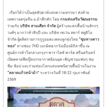
เรียกได้ว่าเป็นสุดสัปดาห์แห่งความหรรษา ส่งท้าย
เทศกาลตรุษจีน ม.ม้าคึกคัก โดย
กรมส่งเสริมวัฒนธรรม
ร่วมกับ
บริษัท สามเศียร จำกัด
ผู้สร้างละครพื้นบ้านจักรๆ
วงศ์ๆ มากว่าห้าสิบปี และ บริษัท เซเว่น สตาร์ สตูดิโอ
จำกัด ผู้ผลิตรายการกูรูอมตะเพลงลูกทุ่งไทย
“ชุมทางดาว
ทอง”
ทางช่อง 7HD เนรมิตฉากวังเมืองมิถิลาขึ้น ณ
ศูนย์การค้าใจกลางกรุงฯ พาราไดซ์ พาร์ค ศรีนครินทร์
เปิดตลาดฟีลกู๊ดบรรยากาศย้อนยุค เชิญชวนแฟนๆ ชม
ชิม ช้อป และร่วมท่องโลกแห่งเทพนิยายพื้นบ้านในงาน
“ตลาดแก้วหน้าม้า”
ระหว่างวันที่ 18-22 กุมภาพันธ์
2569