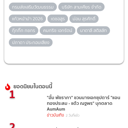
กรมส่งเสริมวัฒนธรรม
บริษัท สามเศียร จำกัด
แก้วหน้าม้า 2026
เดชอสูร
ม่อน สุรศักดิ์
กุ๊กกิ๊ก กชกร
คมกริช เอกรัตน์
นาตาลี สติลลัท
ปภาดา ประกอบเสียง
ยอดนิยมในตอนนี้
1
"อั้ม พัชราภา" ชวนนางเอกซุปตาร์ "แอน
ทองประสม - แต้ว ณฐพร" บุกตลาด
AumAum
ข่าวบันเทิง
2 วันที่แล้ว
2