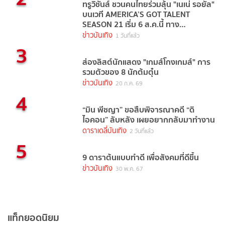
ทรูวิชั่นส์ ชวนคนไทยร่วมลุ้น "เนเน่ รอยัล"
บนเวที AMERICA’S GOT TALENT
SEASON 21 เริ่ม 6 ส.ค.นี้ ทาง
TrueVisions NOW
ข่าวบันเทิง
1 วันที่แล้ว
3
ส่องลิสต์นักแสดง "เกมส์โกงเกมส์" การ
รวมตัวของ 8 นักต้มตุ๋น
ข่าวบันเทิง
20 ก.ค. 69
4
“มิน พีชญา” ขอสืบพิจารณาคดี “ดิ
ไอคอน” ลับหลัง เผยอยากกลับมาทำงาน
ดาราเดลี่บันเทิง
2 วันที่แล้ว
5
9 ดาราต้นแบบทำดี เพื่อสังคมที่ดีขึ้น
ข่าวบันเทิง
30 พ.ค. 67
แท็กยอดนิยม