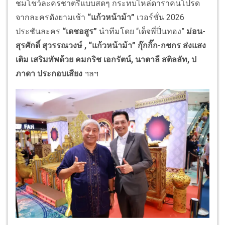
ชมโชว์ละครชาตรีแบบสดๆ กระทบไหล่ดาราคนโปรด
จากละครดังยามเช้า
“แก้วหน้าม้า”
เวอร์ชั่น 2026
ประชันละคร
“เดชอสูร”
นำทีมโดย “เด็จพี่ปิ่นทอง”
ม่อน-
สุรศักดิ์ สุวรรณวงษ์ , “แก้วหน้าม้า” กุ๊กกิ๊ก-กชกร ส่งแสง
เติม เสริมทัพด้วย คมกริช เอกรัตน์, นาตาลี สติลลัท, ป
ภาดา ประกอบเสียง
ฯลฯ