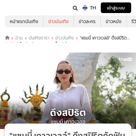
TH
เข้าสู่ระบบ
หน้าแรกบันเทิง
ข่าวบันเทิง
ข่าวละคร
ข่าวหนัง
รี
อ่าน
บันเทิงดารา
ข่าวบันเทิง
"แซมมี่ เคาวเวลล์" ดึงสปิริต
กัดฟันสู้เอ็นฉีก ร่วมบวงสรวงใหญ่ที่เขมราฐ
"แซมมี่ เคาวเวลล์" ดึงสปิริตกัดฟัน