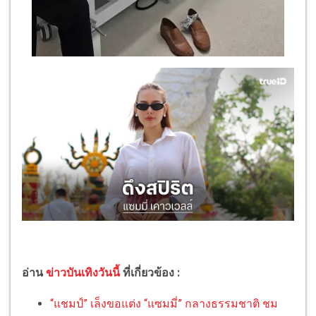
อ่าน
ข่าวบันเทิงวันนี้
ที่เกี่ยวข้อง :
“แชมป์” เล็งขอแต่ง “แซมมี่” กลางธรรมชาติ ชม