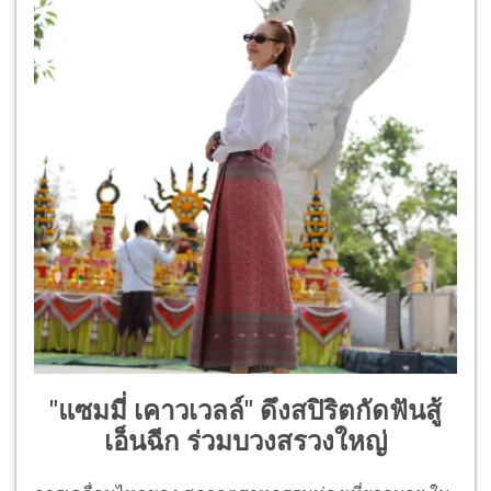
"แซมมี่ เคาวเวลล์" ดึงสปิริตกัดฟันสู้
เอ็นฉีก ร่วมบวงสรวงใหญ่