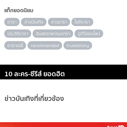
แท็กยอดนิยม
ดารา
ข่าวบันเทิง
ข่าวดารา
ไอจีดารา
ประวัติดารา
อินสตราแกรมดารา
ดูทีวีออนไลน์
ดาราเดลี่
recommended
trueidstory
10 ละคร-ซีรีส์ ยอดฮิต
ข่าวบันเทิงที่เกี่ยวข้อง