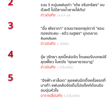
2
รวม 5 หนุ่มแฟนเก่า "เต้ย จรินทร์พร" จบ
ด้วยดี ไม่มีสาดน้ำลายใส่กัน!
ข่าวบันเทิง
24 ธ.ค. 68
3
"อั้ม พัชราภา" ชวนนางเอกซุปตาร์ "แอน
ทองประสม - แต้ว ณฐพร" บุกตลาด
AumAum
ข่าวบันเทิง
4 วันที่แล้ว
4
จุ๋ย วรัทยา ลุคนี้หล่อจัด โกนผมรับบทแม่ชี
สุดเฟี้ยว ในหนัง "คุณยายวรนาฎ"
ข่าวบันเทิง
2 ชั่วโมงที่แล้ว
5
“อิงฟ้า-ชาล็อต” ลุยแฟนมีตติ้งครั้งแรกที่
มาเก๊า แฟนคลับจัดเต็มโปรเจ็คท์ต้อนรับ
อบอุ่นหัวใจ
ดาราเดลี่บันเทิง
6 ชั่วโมงที่แล้ว