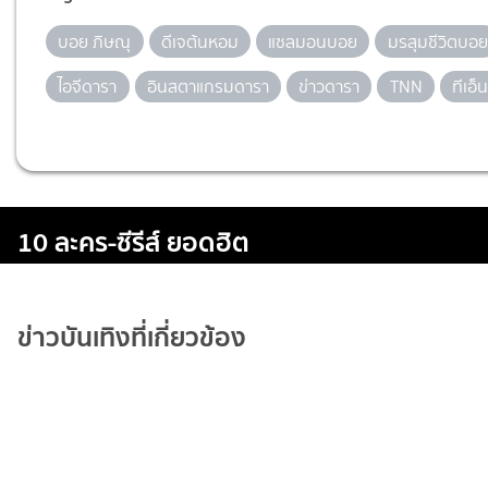
บอย ภิษณุ
ดีเจต้นหอม
แซลมอนบอย
มรสุมชีวิตบอย
ไอจีดารา
อินสตาแกรมดารา
ข่าวดารา
TNN
ทีเอ็
10 ละคร-ซีรีส์ ยอดฮิต
ข่าวบันเทิงที่เกี่ยวข้อง