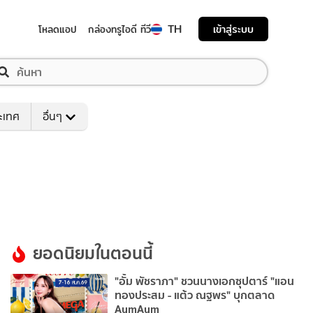
TH
เข้าสู่ระบบ
โหลดแอป
กล่องทรูไอดี ทีวี
ระเทศ
อื่นๆ
ยอดนิยมในตอนนี้
"อั้ม พัชราภา" ชวนนางเอกซุปตาร์ "แอน
ทองประสม - แต้ว ณฐพร" บุกตลาด
AumAum