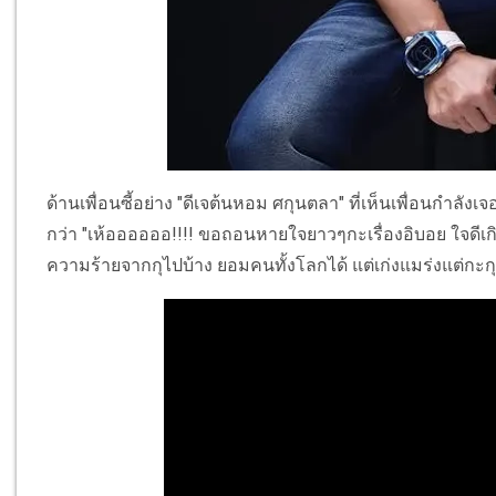
ด้านเพื่อนซี้อย่าง "ดีเจต้นหอม ศกุนตลา" ที่เห็นเพื่อนกำลั
กว่า "เห้ออออออ!!!! ขอถอนหายใจยาวๆกะเรื่องอิบอย ใจดีเกิ
ความร้ายจากกุไปบ้าง ยอมคนทั้งโลกได้ แต่เก่งแมร่งแต่กะกุคน