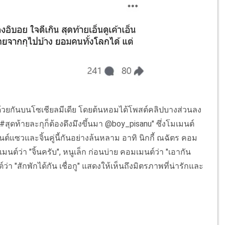
ด้วยกันบนโซเชียลมีเดีย โดยต้นหอมได้โพสต์คลิปบางส่วนลง
ุดท้ายละกุก็ต้องดึงมึงขึ้นมา @boy_pisanu" ซึ่งโมเมนต์
แซวและจิ้นคู่นี้กันอย่างล้นหลาม อาทิ นิกกี้ ณฉัตร คอม
นต์ว่า "จิ้นครับ", หนูเล็ก ก่อนบ่าย คอมเมนต์ว่า "เอากัน
์ว่า "สักพักได้กัน เชื่อกู" แสดงให้เห็นถึงมิตรภาพที่น่ารักและ