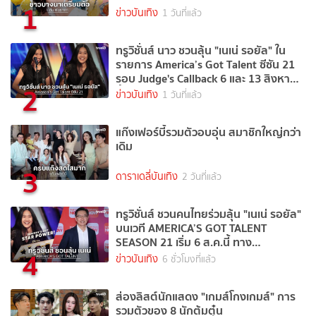
1
ข่าวบันเทิง
1 วันที่แล้ว
ทรูวิชั่นส์ นาว ชวนลุ้น "เนเน่ รอยัล" ใน
รายการ America’s Got Talent ซีซัน 21
รอบ Judge's Callback 6 และ 13 สิงหาคม
2
นี้
ข่าวบันเทิง
1 วันที่แล้ว
แก๊งเฟอร์บี้รวมตัวอบอุ่น สมาชิกใหญ่กว่า
เดิม
3
ดาราเดลี่บันเทิง
2 วันที่แล้ว
ทรูวิชั่นส์ ชวนคนไทยร่วมลุ้น "เนเน่ รอยัล"
บนเวที AMERICA’S GOT TALENT
SEASON 21 เริ่ม 6 ส.ค.นี้ ทาง
4
TrueVisions NOW
ข่าวบันเทิง
6 ชั่วโมงที่แล้ว
ส่องลิสต์นักแสดง "เกมส์โกงเกมส์" การ
รวมตัวของ 8 นักต้มตุ๋น