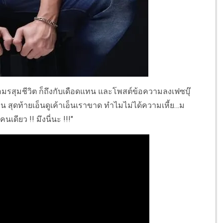
งเจอมรสุมชีวิต ก็ถึงกับเดือดแทน และโพสต์ข้อความลงเฟซบุ๊
น สุดท้ายเอ็นดูเค้าเอ็นเราขาด ทำไมไม่ได้ความเหี้ย…ม
เดียว !! มึงนี่นะ !!!"