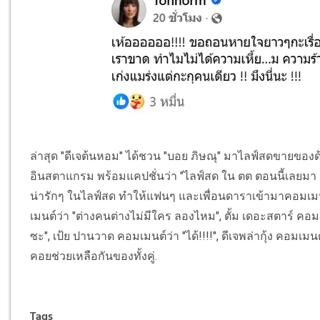
ล่าสุด "ดีเจต้นหอม" ได้ชวน "บอย ภิษณุ" มาไลฟ์สดขายของ
อินสตาแกรม พร้อมแคปชั่นว่า "ไลฟ์สด ใน ตต ตอนนี้เลยมา #ส
น่ารักๆ ในไลฟ์สด ทำให้แฟนๆ และเพื่อนดาราเข้ามาคอมเมนต์
เมนต์ว่า "ต่างคนต่างไม่มีใคร ลองไหม", ตั้ม เดอะสตาร์ คอมเม
ซะ", เป้ย ปานวาด คอมเมนต์ว่า "ได้!!!!", ดีเจพล่ากุ้ง คอมเมนต
คอยช่วยเหลือกันของทั้งคู่.
Tags