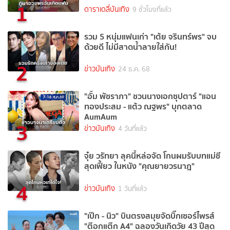
1
ดาราเดลี่บันเทิง
9 ชั่วโมงที่แล้ว
รวม 5 หนุ่มแฟนเก่า "เต้ย จรินทร์พร" จบ
ด้วยดี ไม่มีสาดน้ำลายใส่กัน!
2
ข่าวบันเทิง
24 ธ.ค. 68
"อั้ม พัชราภา" ชวนนางเอกซุปตาร์ "แอน
ทองประสม - แต้ว ณฐพร" บุกตลาด
AumAum
3
ข่าวบันเทิง
4 วันที่แล้ว
จุ๋ย วรัทยา ลุคนี้หล่อจัด โกนผมรับบทแม่ชี
สุดเฟี้ยว ในหนัง "คุณยายวรนาฎ"
4
ข่าวบันเทิง
1 วันที่แล้ว
"เป๊ก - นิว" บินตรงสมุยจัดบิ๊กเซอร์ไพรส์
"ต๊อกแต๊ก A4" ฉลองวันเกิดวัย 43 ปีสุด