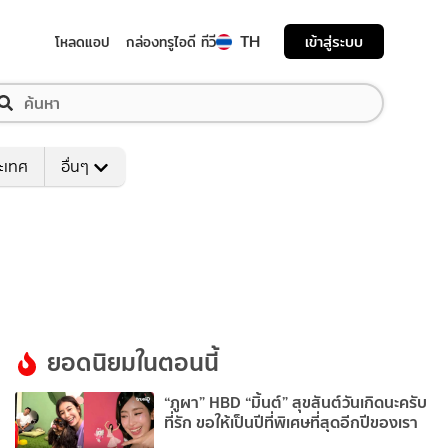
TH
เข้าสู่ระบบ
โหลดแอป
กล่องทรูไอดี ทีวี
ระเทศ
อื่นๆ
ยอดนิยมในตอนนี้
“ภูผา” HBD “มิ้นต์” สุขสันต์วันเกิดนะครับ
ที่รัก ขอให้เป็นปีที่พิเศษที่สุดอีกปีของเรา