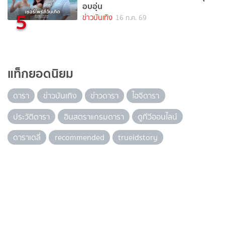
อบอุ่น
5
ข่าวบันเทิง
16 ก.ค. 69
แท็กยอดนิยม
ดารา
ข่าวบันเทิง
ข่าวดารา
ไอจีดารา
ประวัติดารา
อินสตราแกรมดารา
ดูทีวีออนไลน์
ดาราเดลี่
recommended
trueidstory