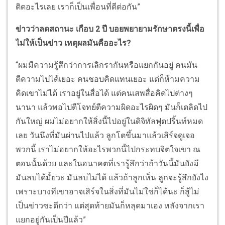
ติดอะไรเลย เราก็เป็นเพื่อนที่ดีต่อกัน”
ข่าวว่าลดสถานะ เกือบ 2 ปี บอยพยายามรักษาตรงนี้เพื่อ
ไม่ให้เป็นข่าว เหตุผลมันคืออะไร?
“ผมมีความรู้สึกว่าการเลิกรากันหรือแยกกันอยู่ คนมัน
ตีความไปได้เยอะ คนชอบคิดแทนเยอะ แต่ก็ห้ามความ
คิดเขาไม่ได้ เราอยู่ในสื่อได้ แต่คนเสพสื่อคิดไปต่างๆ
นานา แล้วพอไปตีโจทย์ตีความผิดอะไรผิดๆ มันก็เตลิดไป
กันใหญ่ ผมไม่อยากให้สิ่งนี้ไปอยู่ในดิจิทัลฟุตปริ้นท์หมด
เลย วันนึงที่มันผ่านไปแล้ว ลูกโตขึ้นมาแล้วเสิร์จดูเจอ
พวกนี้ เราไม่อยากให้อะไรพวกนี้ไปกระทบจิตใจเขา ณ
ตอนนั้นด้วย และในอนาคตที่เรารู้สึกว่าถ้าวันนี้มันยังมี
มันลบได้มั้ยวะ มันลบไม่ได้ แล้วถ้าลูกเห็น ลูกจะรู้สึกยังไง
เพราะบางทีเขาอาจเสิร์จในสิ่งที่มันไม่ใช่ก็ได้นะ ก็สู้ไม่
เป็นข่าวซะดีกว่า แต่สุดท้ายมันก็หลุดมาเอง หลังจากเรา
แยกอยู่กันเป็นปีแล้ว”