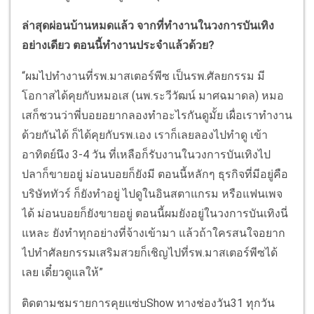
ล่าสุดผ่อนบ้านหมดแล้ว จากที่ทำงานในวงการบันเทิง
อย่างเดียว ตอนนี้ทำงานประจำแล้วด้วย?
“ผมไปทำงานที่รพ.มาสเตอร์พีซ เป็นรพ.ศัลยกรรม มี
โอกาสได้คุยกับหมอเส (นพ.ระวีวัฒน์ มาศฉมาดล) หมอ
เสก็ชวนว่าพี่บอยอยากลองทำอะไรกันดูมั้ย เผื่อเราทำงาน
ด้วยกันได้ ก็ได้คุยกับรพ.เอง เราก็เลยลองไปทำดู เข้า
อาทิตย์นึง 3-4 วัน ที่เหลือก็รับงานในวงการบันเทิงไป
ปลาก็ขายอยู่ ม่อนบอยก็ยังมี ตอนนี้หลักๆ ธุรกิจที่มีอยู่คือ
บริษัททัวร์ ก็ยังทำอยู่ ไปดูในอินสตาแกรม หรือแฟนเพจ
ได้ ม่อนบอยก็ยังขายอยู่ ตอนนี้ผมยังอยู่ในวงการบันเทิงนี่
แหละ ยังทำทุกอย่างที่จ้างเข้ามา แล้วถ้าใครสนใจอยาก
ไปทำศัลยกรรมเสริมสวยก็เชิญไปที่รพ.มาสเตอร์พีซได้
เลย เดี๋ยวดูแลให้”
ติดตามชมรายการคุยแซ่บShow ทางช่องวัน31 ทุกวัน