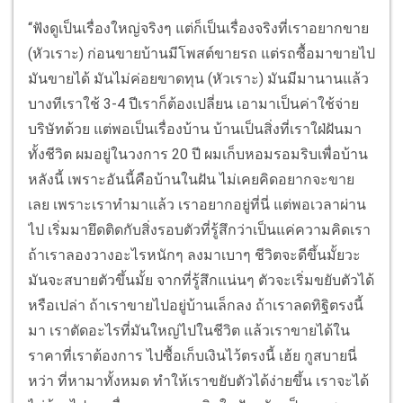
“ฟังดูเป็นเรื่องใหญ่จริงๆ แต่ก็เป็นเรื่องจริงที่เราอยากขาย
(หัวเราะ) ก่อนขายบ้านมีโพสต์ขายรถ แต่รถซื้อมาขายไป
มันขายได้ มันไม่ค่อยขาดทุน (หัวเราะ) มันมีมานานแล้ว
บางทีเราใช้ 3-4 ปีเราก็ต้องเปลี่ยน เอามาเป็นค่าใช้จ่าย
บริษัทด้วย แต่พอเป็นเรื่องบ้าน บ้านเป็นสิ่งที่เราใฝ่ฝันมา
ทั้งชีวิต ผมอยู่ในวงการ 20 ปี ผมเก็บหอมรอมริบเพื่อบ้าน
หลังนี้ เพราะอันนี้คือบ้านในฝัน ไม่เคยคิดอยากจะขาย
เลย เพราะเราทำมาแล้ว เราอยากอยู่ที่นี่ แต่พอเวลาผ่าน
ไป เริ่มมายึดติดกับสิ่งรอบตัวที่รู้สึกว่าเป็นแค่ความคิดเรา
ถ้าเราลองวางอะไรหนักๆ ลงมาเบาๆ ชีวิตจะดีขึ้นมั้ยวะ
มันจะสบายตัวขึ้นมั้ย จากที่รู้สึกแน่นๆ ตัวจะเริ่มขยับตัวได้
หรือเปล่า ถ้าเราขายไปอยู่บ้านเล็กลง ถ้าเราลดทิฐิตรงนี้
มา เราตัดอะไรที่มันใหญ่ไปในชีวิต แล้วเราขายได้ใน
ราคาที่เราต้องการ ไปซื้อเก็บเงินไว้ตรงนี้ เฮ้ย กูสบายนี่
หว่า ที่หามาทั้งหมด ทำให้เราขยับตัวได้ง่ายขึ้น เราจะได้