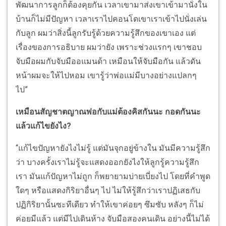
พัฒนาการลูกก็ต้องคุยกัน เวลาเขามาส่งเขาเข้ามานั่งใน
บ้านก็ไม่มีปัญหา เวลาเราไปคอนโดเขาเราเข้าไปนั่งเล่น
กับลูก ผมว่าสิ่งนี้ลูกรับรู้ด้วยความรู้สึกของเขาเอง แต่
เรื่องของการอธิบาย ผมว่ายัง เพราะช่วงแรกๆ เขาชอบ
จับมือผมกับจับมืออแมนด้า เหมือนให้จับมือกัน แล้วดัน
หน้าผมจะให้ไปหอม เขารู้ว่าพ่อแม่มีบางอย่างแปลกๆ
ไป”
เหมือนสัญชาตญาณพ่อกับแม่ต้องคิสกันนะ กอดกันนะ
แล้วแก้ไขยังไง?
“แก้ไขปัญหายังไงไม่รู้ แต่มันจุกอยู่ข้างใน มันมีความรู้สึก
ว่า บางครั้งเราไม่รู้จะแสดงออกยังไงให้ลูกรู้ความรู้สึก
เรา มันแก้ปัญหาไม่ถูก ก็พยายามบ่ายเบี่ยงไป โดยที่คำพูด
ใดๆ หรือแสดงกิริยาอื่นๆ ไป ไม่ให้รู้สึกว่าเราปฏิเสธกับ
ปฏิกิริยานั้นซะทีเดียว ทำให้เขาค่อยๆ ซึมซับ หลังๆ ก็ไม่
ค่อยมีแล้ว แต่มีไปเดินห้าง จับมือสองคนเดิน อย่างนี้ไม่ได้