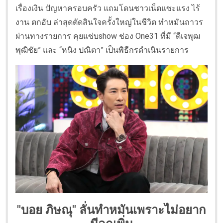
เรื่องเงิน ปัญหาครอบครัว แถมโดนชาวเน็ตแซะแรง ไร้
งาน ตกอับ ล่าสุดตัดสินใจครั้งใหญ่ในชีวิต ทำหมันถาวร
ผ่านทางรายการ คุยแซ่บshow ช่อง One31 ที่มี “ดีเจพุฒ
พุฒิชัย” และ “หนิง ปณิตา” เป็นพิธีกรดำเนินรายการ
"บอย ภิษณุ" ลั่นทำหมันเพราะไม่อยาก