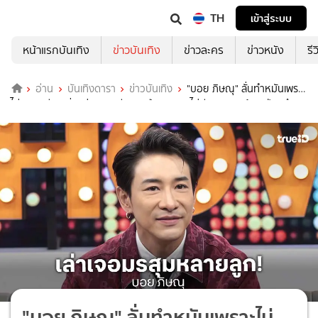
TH
เข้าสู่ระบบ
หน้าแรกบันเทิง
ข่าวบันเทิง
ข่าวละคร
ข่าวหนัง
รี
อ่าน
บันเทิงดารา
ข่าวบันเทิง
"บอย ภิษณุ" ลั่นทำหมันเพราะ
ไม่อยากมีลูกเพิ่ม เล่ามรสุมชีวิต 2 ปี เจอครบ ไม่มีงาน-ขายบ้าน-ป่วยซึม
เศร้า
"บอย ภิษณุ" ลั่นทำหมันเพราะไม่