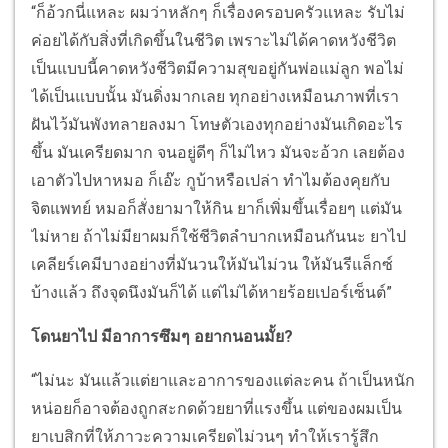
“ก็อ้วกนี่แหละ ผมว่าหลักๆ ก็เรื่องครอบครัวแหละ รับไม่
ค่อยได้กับสิ่งที่เกิดขึ้นในชีวิต เพราะไม่ได้คาดหวังชีวิต
เป็นแบบนี้คาดหวังชีวิตมีความสุขอยู่กันพ่อแม่ลูก พอไม่
ได้เป็นแบบนั้น มันดิ่งมากเลย ทุกอย่างเหมือนภาพที่เรา
ฝันไว้มันพังทลายลงมา โทษตัวเองทุกอย่างมันเกิดอะไร
ขึ้น มันเครียดมาก จนอยู่ดีๆ ก็ไม่ไหว มันจะอ้วก เลยต้อง
เอาตัวไปหาหมอ ก็เอ๊ะ กูบ้าหรือเปล่า ทำไมต้องคุยกับ
จิตแพทย์ หมอก็สั่งยามาให้กิน ยาก็เพิ่มขึ้นเรื่อยๆ แต่มัน
ไม่หาย ถ้าไม่มียาผมก็ใช้ชีวิตลำบากเหมือนกันนะ ยาไป
เคลียร์เคมีบางอย่างที่มันวนให้มันไม่วน ให้มันรีแล็กซ์
บ้างแล้ว ถึงจุดนึงมันก็ได้ แต่ไม่ได้หายร้อยเปอร์เซ็นต์”
โดนยาไป มีอาการซึมๆ อยากนอนมั้ย?
“ไม่นะ มันแล้วแต่ยาและอาการของแต่ละคน ถ้าเป็นหนัก
หน่อยก็อาจต้องถูกสะกดด้วยยาที่แรงขึ้น แต่ของผมเป็น
ยาเบสิกที่ให้ภาวะความเครียดไม่วนๆ ทำให้เรารู้สึก