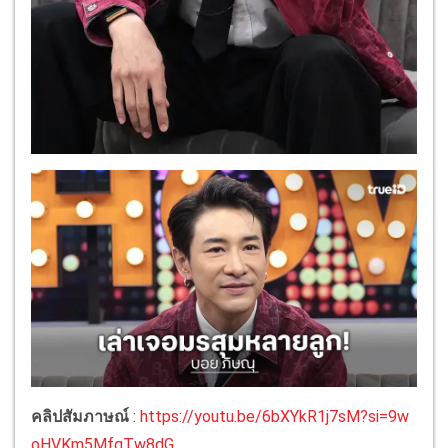
คลิปสัมภาษณ์
:
https://youtu.be/6bXYkR1j7sM?si=9w
oHVKm5MfqTw8dG