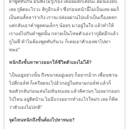
ย่าพูดทับกัน มันฟังไม่รู้เรื่อง เคมีผมตกเลยนะ ผมนั่งเงียบ
เลย กูผิดอะไรวะ ติกูอีกแล้ว ซึ่งก่อนหน้านี้ไม่เป็นเลย ผมก็
เป็นคนลั้ลลาร่าเริง เราจะปล่อยผ่านไปแล้วเป็นเรื่องตลก
แต่กลับเอาคำพูดคนเล็กๆ น้อยๆ มาอยู่ในใจ แล้วทำให้
เราแย่ไปกับคำพูดนั้น กลายเป็นโทษตัวเองว่ากูผิดอีกแล้ว
กูไม่ดี ทำไมต้องพูดทับกันวะ ก็เลยเอาตัวเองพาไปหา
หมอ”
หนักถึงขั้นหาทางออกให้ชีวิตตัวเองไม่ได้?
“เป็นอยู่อย่างนั้น ถึงขนาดอยู่เฉยๆ ก็อยากอ้วก เพื่อนชวน
ไปตีกอล์ฟ ก็เครียดจะไปอ้วกอยู่ในสนามกอล์ฟ แล้วก็
ขอตัวกลับก่อนเล่นไม่ทันจบเลย แล้วคิดวนๆ ไม่อยากออก
ไปไหน อยู่ติดบ้าน ไม่มีแรงอยากทำอะไรใหม่ๆ เลย ก็คิด
ว่าตัวเองไม่ปกติ”
จุดไหนหนักถึงขั้นต้องไปหาหมอ?