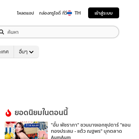
TH
เข้าสู่ระบบ
โหลดแอป
กล่องทรูไอดี ทีวี
ระเทศ
อื่นๆ
ยอดนิยมในตอนนี้
"อั้ม พัชราภา" ชวนนางเอกซุปตาร์ "แอน
ทองประสม - แต้ว ณฐพร" บุกตลาด
AumAum