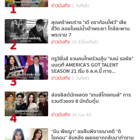
1
ข่าวบันเทิง
2 วันที่แล้ว
สุดเศร้าพบร่าง "เต้ ดราก้อนไฟว์" เสีย
ชีวิต ลอยในแม่น้ำเจ้าพระยา ใกล้สะพาน
พระราม 7
2
ข่าวบันเทิง
16 ชั่วโมงที่แล้ว
ทรูวิชั่นส์ ชวนคนไทยร่วมลุ้น "เนเน่ รอยัล"
บนเวที AMERICA’S GOT TALENT
SEASON 21 เริ่ม 6 ส.ค.นี้ ทาง
3
TrueVisions NOW
ข่าวบันเทิง
1 วันที่แล้ว
ส่องลิสต์นักแสดง "เกมส์โกงเกมส์" การ
รวมตัวของ 8 นักต้มตุ๋น
4
ข่าวบันเทิง
20 ก.ค. 69
“มิน พีชญา” ขอสืบพิจารณาคดี “ดิ
ไอคอน” ลับหลัง เผยอยากกลับมาทำงาน