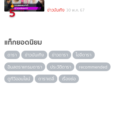
5
ข่าวบันเทิง
30 พ.ค. 67
แท็กยอดนิยม
ดารา
ข่าวบันเทิง
ข่าวดารา
ไอจีดารา
อินสตราแกรมดารา
ประวัติดารา
recommended
ดูทีวีออนไลน์
ดาราเดลี่
เรื่องย่อ