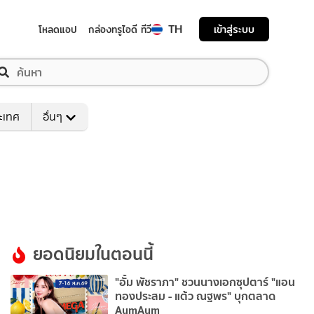
TH
เข้าสู่ระบบ
โหลดแอป
กล่องทรูไอดี ทีวี
ระเทศ
อื่นๆ
ยอดนิยมในตอนนี้
"อั้ม พัชราภา" ชวนนางเอกซุปตาร์ "แอน
ทองประสม - แต้ว ณฐพร" บุกตลาด
AumAum