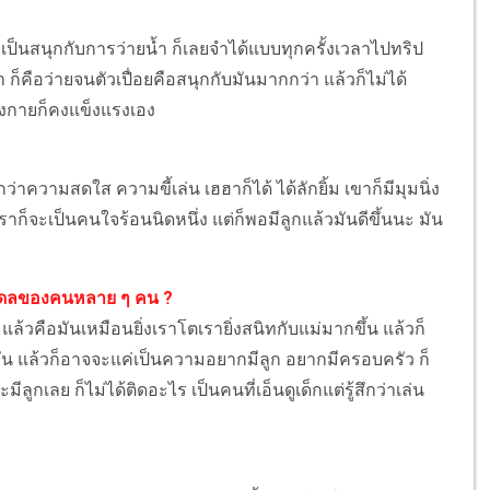
ยเป็นสนุกกับการว่ายน้ำ ก็เลยจำได้แบบทุกครั้งเวลาไปทริป
็คือว่ายจนตัวเปื่อยคือสนุกกับมันมากกว่า แล้วก็ไม่ได้
่างกายก็คงแข็งแรงเอง
กว่าความสดใส ความขี้เล่น เฮฮาก็ได้ ได้ลักยิ้ม เขาก็มีมุมนิ่ง
ราก็จะเป็นคนใจร้อนนิดหนึ่ง แต่ก็พอมีลูกแล้วมันดีขึ้นนะ มัน
โมเดลของคนหลาย ๆ คน ?
แล้วคือมันเหมือนยิ่งเราโตเรายิ่งสนิทกับแม่มากขึ้น แล้วก็
ือนกัน แล้วก็อาจจะแค่เป็นความอยากมีลูก อยากมีครอบครัว ก็
ลูกเลย ก็ไม่ได้ติดอะไร เป็นคนที่เอ็นดูเด็กแต่รู้สึกว่าเล่น