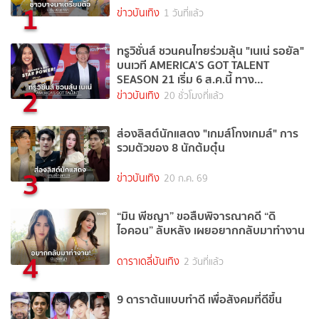
1
ข่าวบันเทิง
1 วันที่แล้ว
ทรูวิชั่นส์ ชวนคนไทยร่วมลุ้น "เนเน่ รอยัล"
บนเวที AMERICA’S GOT TALENT
SEASON 21 เริ่ม 6 ส.ค.นี้ ทาง
2
TrueVisions NOW
ข่าวบันเทิง
20 ชั่วโมงที่แล้ว
ส่องลิสต์นักแสดง "เกมส์โกงเกมส์" การ
รวมตัวของ 8 นักต้มตุ๋น
3
ข่าวบันเทิง
20 ก.ค. 69
“มิน พีชญา” ขอสืบพิจารณาคดี “ดิ
ไอคอน” ลับหลัง เผยอยากกลับมาทำงาน
4
ดาราเดลี่บันเทิง
2 วันที่แล้ว
9 ดาราต้นแบบทำดี เพื่อสังคมที่ดีขึ้น