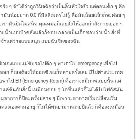
ิง ๆ จำได้ว่าถูกวินิจฉัยว่าเป็นลิ้นหัวใจรั่ว แต่ตอนเด็ก ๆ คือ
่ามันน้อยมาก 0.0 กี่มิลลิเมตรไม่รู้ คือมันน้อยแล้วก็จะค่อย ๆ
ใจเรามันปิดไม่สนิท คุณหมอก็เลยสั่งให้ออกกำลังกายเยอะ ๆ
าว่ายน้ำแบบบ้าคลั่งแล้วก็ชอบ กลายเป็นเด็กชอบว่ายน้ำ สิ่งที่
ายช้าแต่ว่ายแบบสนุก แบบฉันชิลของฉัน
พตัวเองแบบแม่ขับรถไปดึก ๆ พาเราไป emergency เพื่อไป
่ออก ก็เลยต้องให้ออกซิเจนก็หลายครั้งเลย มีไปต่างประเทศ
รีบพาไป ER (Emergency Room) คือเราจะมีภาพแบบนั้น แต่
ค่ชินกับสิ่งนี้ เหมือนค่อย ๆ โตขึ้นแล้วก็ไม่ได้ไปโฟกัสมัน
ุมอาการก็ปีละครั้งปลาย ๆ ปีเพราะอากาศเริ่มเปลี่ยนเริ่ม
 ๆ ลดลงเองตามอายุ ก็ไม่ได้พ่นยามาหลายปีแล้ว ก็คืองงเหมือน