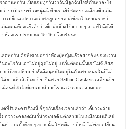
เราอ่านทุกวัน เปิดแอปทุกวันว่าวันนี้ลูกฉันไซส์ตัวเท่าอะไร
ม่ว่าจะเป็นตะคริวจะนู่นนี่ คือเราเสิร์ชตลอดเหมือนตื่นเต้น
กับการเปลี่ยนแปลง แต่ว่าพอลูกออกมาก็ช็อกไปเลยเพราะว่า
ต้นตอนท้องแล้วคิดว่าเดี๋ยวก็เลี้ยงได้สบาย ๆ ถามพี่โน้ตได้
ดีมาก ท้องแรกประมาณ 15-16 กิโลกรัมนะ
แลตทุกวัน คือที่เขาบอกว่าท้องผู้หญิงแล้วอยากกินของหวาน
นอะไรกิน เอาไม่อยู่ฉุดไม่อยู่ แต่ก็แต่ตอนนั้นเราไม่ซีเรียส
ายก็ต้องเปลี่ยน กำลังมีมนุษย์โตอยู่ในตัวเพราะฉะนั้นก็ไม่
รไม่ลง แล้วหิวก็เลยต้องกินพวก Saltine Crackers เหมือนต้อง
ดือนที่ 4 คือที่ผ่านมาคืออะไร แค่วิงเวียนตลอดเวลา
ต่ที่รับละครเรื่องนี้ ก็คุยกันเรื่องเวลาแล้วว่า เดี๋ยวจะถ่าย
็จ กว่าจะคลอดมันก็น่าจะพอดี แต่กลายเป็นเหมือนมันดีเลย์
็นทำงานทั้งท้อง ๆ อย่างนั้น โชคดีมากที่หน้าไม่ค่อยเปลี่ยน