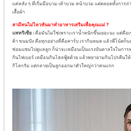
แค่หลัง ๆ ที่เริ่มมือบวม เท้าบวม หน้าบวม แต่ตลอดทั้งการถ
เสื้อผ้า
สามีทนไม่ไหวหันมาทำอาหารเสริมเพื่อคุณแม่ ?
แพทริเซีย :
คือมันไม่ใช่เพราะเราน้ำหนักขึ้นเยอะนะ แต่คือเ
ต้า ขนมปัง คือทุกอย่างที่คือคาร์บ เรากินหมด แล้วพี่โน้ตก
ซ่อมแซมไปดูแลลูก ก็น่าจะเหมือนเป็นแรงบันดาลใจในการทำโ
กินไฟเบอร์ เหมือนกินโฮลฟู้ดด้วย แล้วพยายามกินโปรตีนให้ถึง
กิโลกรัม แต่กลายเป็นลูกออกมาตัวใหญ่กว่าคนแรก