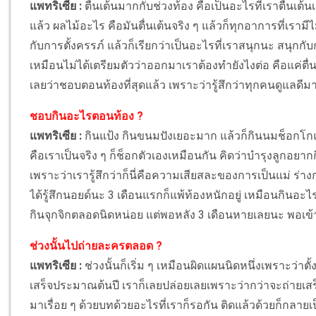
แพทริเซีย :
ตื่นเต้นมากกับช่วงท้อง คือเป็นอะไรที่เราตื่นเต้น
แล้ว ผลไม้อะไร คือมันตื่นเต้นจริง ๆ แล้วก็ทุกอาการที่เรามีไ
กับการตั้งครรภ์ แล้วก็เรียกว่าเป็นอะไรที่เราสนุกนะ สนุก
เหมือนไม่ได้เตรียมตัวว่าออกมาเราต้องทำยังไงต่อ คือแค่ตื่นเ
เลยว่าชอบตอนท้องที่สุดแล้ว เพราะว่ารู้สึกว่าทุกคนดูแล
ชอบกินอะไรตอนท้อง ?
แพทริเซีย :
กินแป้ง กินขนมปังเยอะมาก แล้วก็กินนมช็อกโก
คือเราเป็นจริง ๆ ก็ช็อกตัวเองเหมือนกัน คิดว่าบำรุงลูกอยากกิ
เพราะว่าเรารู้สึกว่าก็นี่คือความเสียสละของการเป็นแม่ ร่างก
ได้รู้สึกนอยด์นะ 3 เดือนแรกก็แพ้ท้องหนักอยู่ เหมือนกินอะไ
กินจุกจิกตลอดนิดหน่อย แต่พอหลัง 3 เดือนหายเลยนะ พอเข้าเ
ช่วงนั้นไปถ่ายละครตลอด ?
แพทริเซีย :
ช่วงนั้นก็เริ่ม ๆ เหมือนผิดแผนนิดหนึ่งเพราะว่าตั้งแ
เสร็จประมาณต้นปี เราก็เลยปล่อยเลยเพราะว่ากว่าจะถ่ายเสร
มาเรื่อย ๆ ด้วยบทด้วยอะไรที่เราก็รอกัน ติดแล้วด้วยก็กลายเป