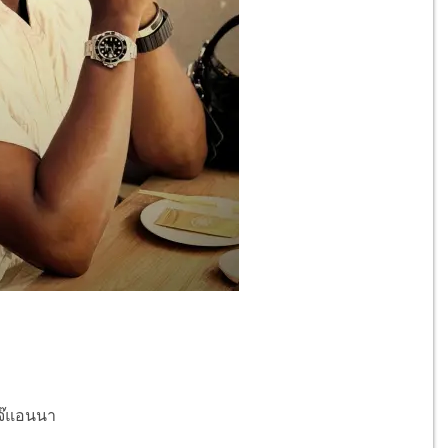
เจ๊แอนนา