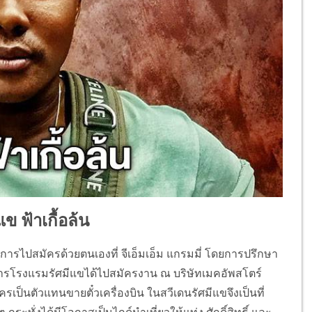
แข ฟ้าเกื้อล้น
ยการไปสมัครด้วยตนเองที่ จีเอ็มเอ็ม แกรมมี่ โดยการปรึกษา
ารโรงแรมรัศมีแขได้ไปสมัครงาน ณ บริษัทเมคอัพสโตร์
เป็นตัวแทนขายตั๋วเครื่องบิน ในสวีเดนรัศมีแขจึงเป็นที่