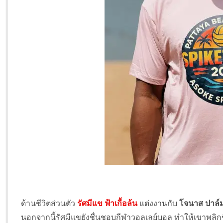
ด้านชีวิตส่วนตัว
รัศมีแข ฟ้าเกื้อล้น
แต่งงานกับ
โจนาส ปาล์ม
นอกจากนี้รัศมีแขยังชื่นชอบกีฬาวอลเลย์บอล ทำให้เขาพลิกช