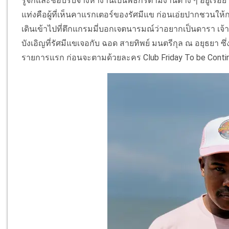
รู้จักและชอบรับจ้างหางานเป็นพิธีกรตามงานต่าง ๆ อยู่เรื่อย ๆ
แท่งคือผู้ที่เห็นคาแรกเตอร์ของรัศมีแข ก่อนเอ่ยปากชวนให้กล
เดินเข้าไปที่ตึกแกรมมี่บอกเจตนารมณ์ว่าอยากเป็นดารา เจ้าห
บังเอิญที่รัศมีแขเจอกับ ฉอด สายทิพย์ มนตรีกุล ณ อยุธยา
รายการแรก ก่อนจะตามด้วยละคร Club Friday To be Contin