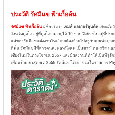
ประวัติ รัศมีแข ฟ้าเกื้อล้น
รัศมีแข ฟ้าเกื้อล้น
มีชื่อจริงว่า
เจมส์ ฟอเกอร์ลุนด์ฟ
เกิดเมื่อ
จังหวัดภูเก็ต อยู่ที่ภูเก็ตจนอายุได้ 10 ขวบ จึงย้ายไปอยู่ท
แม่ของรัศมีแขแต่งงานใหม่ เลยต้องย้ายไปอยู่กับคุณพ่อบุ
ที่นั่น รัศมีแขมีพี่สาวคนละพ่อหนึ่งคน เป็นชาวไทย-สวิส 
เชียงใหม่ในดวงใจ พ.ศ. 2567 และมีผลงานที่ทำให้เป็นที่รู้จัก
เพื่อนร้าย ล่าสุด ต.ค.2568 รัศมีแข ได้เข้าร่วมในรายการ Phy