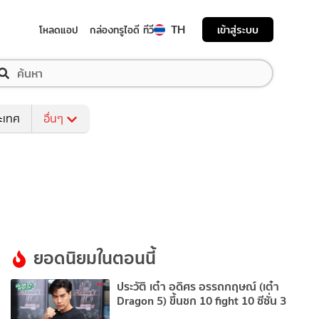
TH
เข้าสู่ระบบ
โหลดแอป
กล่องทรูไอดี ทีวี
ระเทศ
อื่นๆ
ยอดนิยมในตอนนี้
ประวัติ เต๋า อดิศร อรรถกฤษณ์ (เต๋า
Dragon 5) ขึ้นชก 10 fight 10 ซีซั่น 3