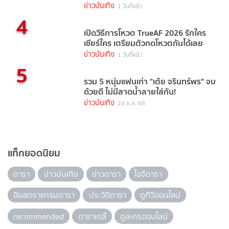
ข่าวบันเทิง
1 วันที่แล้ว
4
เปิดวิธีการโหวต TrueAF 2026 รักใคร
เชียร์ใคร เตรียมตัวกดโหวตกันได้เลย
ข่าวบันเทิง
1 วันที่แล้ว
5
รวม 5 หนุ่มแฟนเก่า "เต้ย จรินทร์พร" จบ
ด้วยดี ไม่มีสาดน้ำลายใส่กัน!
ข่าวบันเทิง
24 ธ.ค. 68
แท็กยอดนิยม
ดารา
ข่าวบันเทิง
ข่าวดารา
ไอจีดารา
อินสตราแกรมดารา
ประวัติดารา
ดูทีวีออนไลน์
recommended
ดาราเดลี่
ดูละครออนไลน์