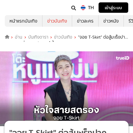
TH
เข้าสู่ระบบ
หน้าแรกบันเทิง
ข่าวบันเทิง
ข่าวละคร
ข่าวหนัง
รี
อ่าน
บันเทิงดารา
ข่าวบันเทิง
"จอย T-Skirt" ต่อสู้มะเร็งปาก
มดลูกระยะที่ 4 ยอมรับและทำใจ
"จอย T-Skirt" ต่อสู้มะเร็งปาก