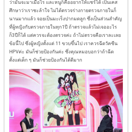
ว่ามันจะมาเมื่อไร และหนูก็คืออยากให้แชร์ได้ เป็นเคส
ศึกษาว่าเราชะล้าใจ ไม่ได้ตรวจร่างกายตรวจภายในก็
นานมากแล้ว จอยเป็นมะเร็งปากมดลูก ซึ่งเป็นส่วนสำคัญ
ที่ผู้หญิงกับตรวจภายในทุก1ปี ถ้าตรวจแล้วไม่เจออะไร
ก็3ปีก็ได้ แต่ควรจะต้องตรวจค่ะ ถ้าไม่ตรวจคือเราละเลย
ข้อนี้ไป ซึ่งผู้หญิงตั้งแต่ 11 ขวบขึ้นไป เราควรฉีดวัคซีน
HPVค่ะ มันก็ช่วยป้องกันค่ะ ซึ่งคุณหมอบอกว่าถ้าฉีด
ตั้งแต่เด็ก ๆ มันก็ช่วยป้องกันได้ดีมาก