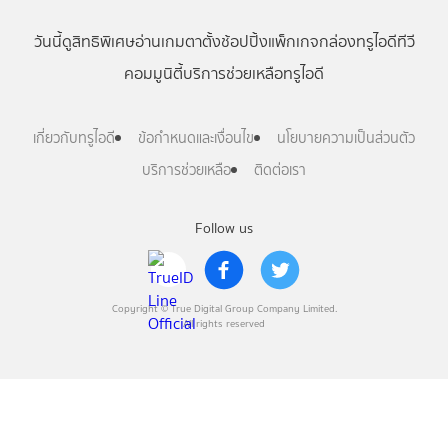
วันนี้
ดู
สิทธิพิเศษ
อ่าน
เกม
ตาตั้ง
ช้อปปิ้ง
แพ็กเกจ
กล่องทรูไอดีทีวี
คอมมูนิตี้
บริการช่วยเหลือทรูไอดี
เกี่ยวกับทรูไอดี
ข้อกำหนดและเงื่อนไข
นโยบายความเป็นส่วนตัว
บริการช่วยเหลือ
ติดต่อเรา
Follow us
Copyright © True Digital Group Company Limited.
All rights reserved