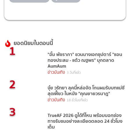
ยอดนิยมในตอนนี้
1
"อั้ม พัชราภา" ชวนนางเอกซุปตาร์ "แอน
ทองประสม - แต้ว ณฐพร" บุกตลาด
AumAum
ข่าวบันเทิง
3 วันที่แล้ว
2
จุ๋ย วรัทยา ลุคนี้หล่อจัด โกนผมรับบทแม่ชี
สุดเฟี้ยว ในหนัง "คุณยายวรนาฎ"
ข่าวบันเทิง
18 ชั่วโมงที่แล้ว
3
TrueAF 2026 ดูได้ที่ไหน พร้อมบอกช่อง
ทางรับชมอย่างละเอียดตลอด 24 ชั่วโมง
เต็ม