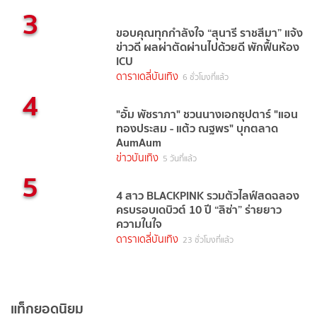
3
ขอบคุณทุกกำลังใจ “สุนารี ราชสีมา” แจ้ง
ข่าวดี ผลผ่าตัดผ่านไปด้วยดี พักฟื้นห้อง
ICU
ดาราเดลี่บันเทิง
6 ชั่วโมงที่แล้ว
4
"อั้ม พัชราภา" ชวนนางเอกซุปตาร์ "แอน
ทองประสม - แต้ว ณฐพร" บุกตลาด
AumAum
ข่าวบันเทิง
5 วันที่แล้ว
5
4 สาว BLACKPINK รวมตัวไลฟ์สดฉลอง
ครบรอบเดบิวต์ 10 ปี “ลิซ่า” ร่ายยาว
ความในใจ
ดาราเดลี่บันเทิง
23 ชั่วโมงที่แล้ว
แท็กยอดนิยม