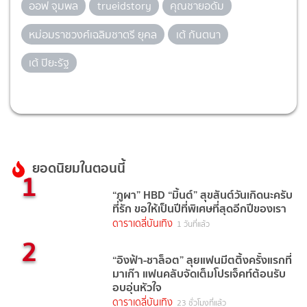
ออฟ จุมพล
trueidstory
คุณชายอดัม
หม่อมราชวงศ์เฉลิมชาตรี ยุคล
เต้ กันตนา
เต้ ปิยะรัฐ
ยอดนิยมในตอนนี้
1
“ภูผา” HBD “มิ้นต์” สุขสันต์วันเกิดนะครับ
ที่รัก ขอให้เป็นปีที่พิเศษที่สุดอีกปีของเรา
ดาราเดลี่บันเทิง
1 วันที่แล้ว
2
“อิงฟ้า-ชาล็อต” ลุยแฟนมีตติ้งครั้งแรกที่
มาเก๊า แฟนคลับจัดเต็มโปรเจ็คท์ต้อนรับ
อบอุ่นหัวใจ
ดาราเดลี่บันเทิง
23 ชั่วโมงที่แล้ว