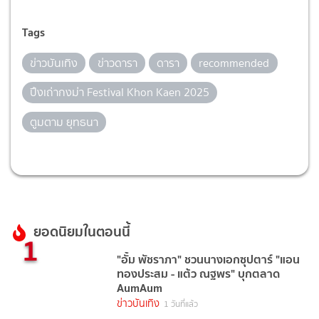
Tags
ข่าวบันเทิง
ข่าวดารา
ดารา
recommended
ปึงเถ่ากงม่า Festival Khon Kaen 2025
ตูมตาม ยุทธนา
ยอดนิยมในตอนนี้
1
"อั้ม พัชราภา" ชวนนางเอกซุปตาร์ "แอน
ทองประสม - แต้ว ณฐพร" บุกตลาด
AumAum
ข่าวบันเทิง
1 วันที่แล้ว