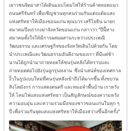
เยาวชนจิตอาสาได้เดินมอบโคมไฟให้ร้านค้าตลอดแนว
ถนนศรีจันทร์ เพื่อเชิญชวนทุกคนร่วมกันแต่งแต้มแสง
แห่งศรัทธาให้เมืองขอนแก่น คุณบวร เสรีโยธิน นายก
สมาคมปึงเถ่ากงม่าจังหวัดขอนแก่น กล่าวว่า "ปีนี้ทาง
สมาคมตั้งใจให้มีการผสมผสานระหว่างประเพณี
วัฒนธรรม และเศรษฐกิจของจังหวัดเดินไปด้วยกัน โดย
นำประเพณีและวัฒนธรรมอันดีงามของเรา ที่มีแต่ช้า
นานได้ถูกนำมาถ่ายทอดให้ชนรุ่นหลังได้ทราบและ
ถ่ายทอดต่อไปยังรุ่นลูกรุ่นหลาน ซึ่งนำเสน่ห์ของเทศกาล
งิ้วในรูปแบบใหม่ที่คนรุ่นหลังเข้าถึงได้มากขึ้น ทั้งขบวน
สิงโตมังกร การแสดงดนตรี และหมอลำพื้นบ้าน เราหวัง
ให้ โคมไฟแสงแห่งศรัทธา เป็นสัญลักษณ์ของความหวัง
ความอบอุ่น และความร่วมมือของชาวขอนแก่นในทุก ๆ
ปี เพื่อร่วมกันจุดแสงแห่งศรัทธาให้เมืองสว่างขึ้นอีกครั้ง"