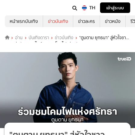
TH
เข้าสู่ระบบ
หน้าแรกบันเทิง
ข่าวบันเทิง
ข่าวละคร
ข่าวหนัง
รี
อ่าน
บันเทิงดารา
ข่าวบันเทิง
"ตูมตาม ยุทธนา" สู่หัวใจชาว
ขอนแก่นกับขบวนไนท์พาเหรดโคมไฟแห่งศรัทธา
"ตูมตาม ยุทธนา" สู่หัวใจชาว