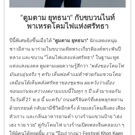
"ตูมตาม ยุทธนา" กับขบวนไนท์
พาเหรดโคมไฟแห่งศรัทธา
ปีนี้พิเศษยิ่งขึ้นเมื่อได้
"ตูมตาม ยุทธนา"
นักแสดงหนุ่ม
ชาวอีสาน มาร่วมในขบวนเทิดพระเกียรติองค์พระพันปี
หลวง และขบวน "โคมไฟแสงแห่งศรัทธา" ในฐานะทูต
แห่งแสงมงคล ตูมตามเผยความรู้สึกว่า
"พลังของโคมไฟ
มันอบอุ่นจริง ๆ ครับ เห็นพ่อค้าแม่ค้าช่วยกันแขวนโคม
เหมือนได้เห็นพลังศรัทธาของชุมชน ผมหวังว่าเมือง
ขอนแก่นจะสว่างงดงามแบบนี้ในทุก ๆ ปี แล้วมาเจอกัน
ในวันที่ 21 พ.ย.นี้ นะครับ"
ถนนศรีจันทร์ที่เคยพลุกพล่าน
ด้วยรถยนต์ กลับมามีชีวิตอีกครั้ง ด้วยแสงโคมสีแดง เสียง
หัวเราะ และกลิ่นอาหารยามค่ำ บางร้านแขวนป้าย "เฮง
เฮง รวย รวย" คู่กับโคมไฟ บางร้านเปิดเพลงจีนคลอเบา ๆ
ให้ผู้คนได้หยุดยิ้ม งาน "ปึงเถ่ากงม่า Festival Khon Kaen