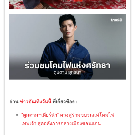
อ่าน
ข่าวบันเทิงวันนี้
ที่เกี่ยวข้อง :
"ตูมตาม–เดียร์น่า" ควงคู่ร่วมขบวนแห่โคมไฟ
เทพเจ้า สุดอลังการกลางเมืองขอนแก่น