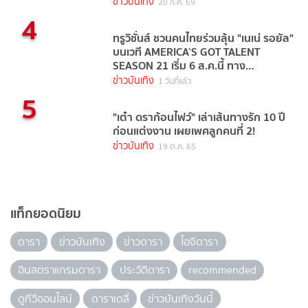
ข่าวบันเทิง
20 ก.ค. 69
4
ทรูวิชั่นส์ ชวนคนไทยร่วมลุ้น "เนเน่ รอยัล"
บนเวที AMERICA’S GOT TALENT
SEASON 21 เริ่ม 6 ส.ค.นี้ ทาง
TrueVisions NOW
ข่าวบันเทิง
1 วันที่แล้ว
5
"เต๋า ดราก้อนไฟว์" เล่าเส้นทางรัก 10 ปี
ก่อนแต่งงาน เผยเพศลูกคนที่ 2!
ข่าวบันเทิง
19 ต.ค. 65
แท็กยอดนิยม
ดารา
ข่าวบันเทิง
ข่าวดารา
ไอจีดารา
อินสตราแกรมดารา
ประวัติดารา
recommended
ดูทีวีออนไลน์
ดาราเดลี่
ข่าวบันเทิงวันนี้