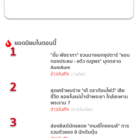
ยอดนิยมในตอนนี้
1
"อั้ม พัชราภา" ชวนนางเอกซุปตาร์ "แอน
ทองประสม - แต้ว ณฐพร" บุกตลาด
AumAum
ข่าวบันเทิง
2 วันที่แล้ว
2
สุดเศร้าพบร่าง "เต้ ดราก้อนไฟว์" เสีย
ชีวิต ลอยในแม่น้ำเจ้าพระยา ใกล้สะพาน
พระราม 7
ข่าวบันเทิง
20 ชั่วโมงที่แล้ว
3
ส่องลิสต์นักแสดง "เกมส์โกงเกมส์" การ
รวมตัวของ 8 นักต้มตุ๋น