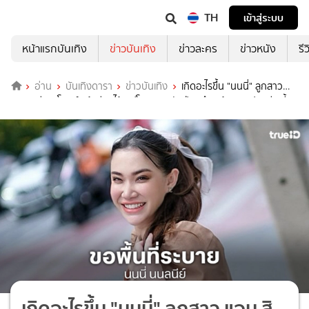
TH
เข้าสู่ระบบ
หน้าแรกบันเทิง
ข่าวบันเทิง
ข่าวละคร
ข่าวหนัง
รี
อ่าน
บันเทิงดารา
ข่าวบันเทิง
เกิดอะไรขึ้น "นนนี่" ลูกสาว
แอน สิเรียม โพสต์เศร้าชีวิตไร้เซฟโซน ยอมรับป่วยซึมเศร้า ลบรูปสามีเกลี้ยง
ไอจี
เกิดอะไรขึ้น "นนนี่" ลูกสาว แอน สิ