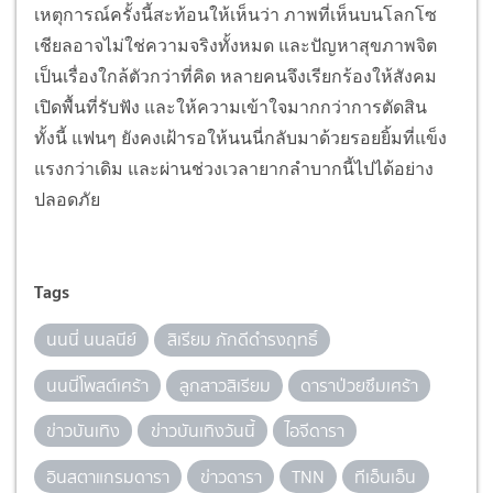
เหตุการณ์ครั้งนี้สะท้อนให้เห็นว่า ภาพที่เห็นบนโลกโซ
เชียลอาจไม่ใช่ความจริงทั้งหมด และปัญหาสุขภาพจิต
เป็นเรื่องใกล้ตัวกว่าที่คิด หลายคนจึงเรียกร้องให้สังคม
เปิดพื้นที่รับฟัง และให้ความเข้าใจมากกว่าการตัดสิน
ทั้งนี้ แฟนๆ ยังคงเฝ้ารอให้นนนี่กลับมาด้วยรอยยิ้มที่แข็ง
แรงกว่าเดิม และผ่านช่วงเวลายากลำบากนี้ไปได้อย่าง
ปลอดภัย
Tags
นนนี่ นนลนีย์
สิเรียม ภักดีดำรงฤทธิ์
นนนี่โพสต์เศร้า
ลูกสาวสิเรียม
ดาราป่วยซึมเศร้า
ข่าวบันเทิง
ข่าวบันเทิงวันนี้
ไอจีดารา
อินสตาแกรมดารา
ข่าวดารา
TNN
ทีเอ็นเอ็น