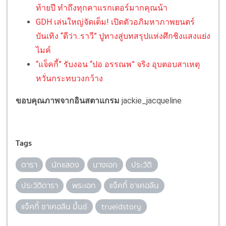
ท้ายปี ทำถึงทุกคาแรกเตอร์มากคุณน้า
GDH เล่นใหญ่จัดเต็ม! เปิดตัวอภิมหาภาพยนตร์
บันเทิง “ดีว่า..ราวี” ปูทางสู่บทสรุปแห่งศึกชิงแสงแย่ง
ไมค์
“แจ็คกี้” รับงอน “ปอ อรรณพ” จริง อุบตอบสาเหตุ
หวั่นกระทบวงกว้าง
ขอบคุณภาพจากอินสตาแกรม
jackie_jacqueline
Tags
ดารา
นักแสดง
นางเอก
ประวัติ
ประวัติดารา
พระเอก
แจ็คกี้ ชาเคอลีน
แจ็คกี้ ชาเคอลีน มึ้นช์
trueidstory