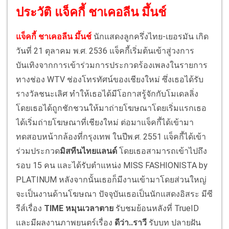
ประวัติ แจ็คกี้ ชาเคอลีน มึ้นช์
แจ็คกี้ ชาเคอลีน มึ้นช์
นักแสดงลูกครึ่งไทย-เยอรมัน เกิด
วันที่ 21 ตุลาคม พ.ศ. 2536 แจ็คกี้เริ่มต้นเข้าสู่วงการ
บันเทิงจากการเข้าร่วมการประกวดร้องเพลงในรายการ
ทางช่อง WTV ช่องโทรทัศน์ของเชียงใหม่ ซึ่งเธอได้รับ
รางวัลชนะเลิศ ทำให้เธอได้มีโอกาสรู้จักกับโมเดลลิ่ง
โดยเธอได้ถูกชักชวนให้มาถ่ายโฆษณาโดยเริ่มแรกเธอ
ได้เริ่มถ่ายโฆษณาที่เชียงใหม่ ต่อมาแจ็คกี้ได้เข้ามา
ทดสอบหน้ากล้องที่กรุงเทพ ในปีพ.ศ. 2551 แจ็คกี้ได้เข้า
ร่วมประกวด
มิสทีนไทยแลนด์
โดยเธอสามารถเข้าไปถึง
รอบ 15 คน และได้รับตำแหน่ง MISS FASHIONISTA by
PLATINUM หลังจากนั้นเธอก็มีงานเข้ามาโดยส่วนใหญ่
จะเป็นงานด้านโฆษณา ปัจจุบันเธอเป็นนักแสดงอิสระ มีซี
รีส์เรื่อง
TIME หมุนเวลาตาย
รับชมย้อนหลังที่ TrueID
และมีผลงานภาพยนตร์เรื่อง
ดีว่า..ราวี
รับบท ปลายฝัน