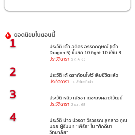
ยอดนิยมในตอนนี้
1
ประวัติ เต๋า อดิศร อรรถกฤษณ์ (เต๋า
Dragon 5) ขึ้นชก 10 fight 10 ซีซั่น 3
ประวัติดารา
5 ต.ค. 65
2
ประวัติ เต้ ดราก้อนไฟว์ เสียชีวิตแล้ว
ประวัติดารา
10 ชั่วโมงที่แล้ว
3
ประวัติ หมิว ณัชชา เตชะมงคลาภิวัฒน์
ประวัติดารา
2 ธ.ค. 68
4
ประวัติ ปาว ปวรดา วีรวรรณ ลูกสาว คุณ
บอย ผู้รับบท "เพิร์ธ" ใน "ศักดินา
วิทยาลัย"