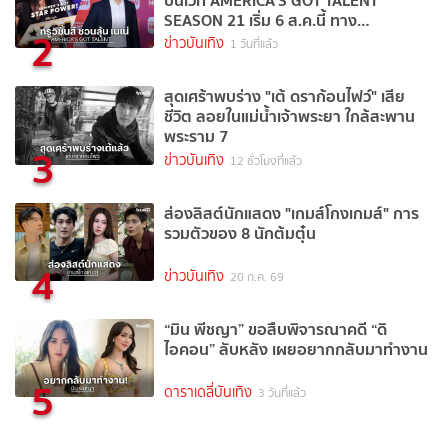
บนเวที AMERICA’S GOT TALENT
SEASON 21 เริ่ม 6 ส.ค.นี้ ทาง
2
TrueVisions NOW
ข่าวบันเทิง
1 วันที่แล้ว
สุดเศร้าพบร่าง "เต้ ดราก้อนไฟว์" เสีย
ชีวิต ลอยในแม่น้ำเจ้าพระยา ใกล้สะพาน
พระราม 7
3
ข่าวบันเทิง
12 ชั่วโมงที่แล้ว
ส่องลิสต์นักแสดง "เกมส์โกงเกมส์" การ
รวมตัวของ 8 นักต้มตุ๋น
4
ข่าวบันเทิง
20 ก.ค. 69
“มิน พีชญา” ขอสืบพิจารณาคดี “ดิ
ไอคอน” ลับหลัง เผยอยากกลับมาทำงาน
5
ดาราเดลี่บันเทิง
3 วันที่แล้ว