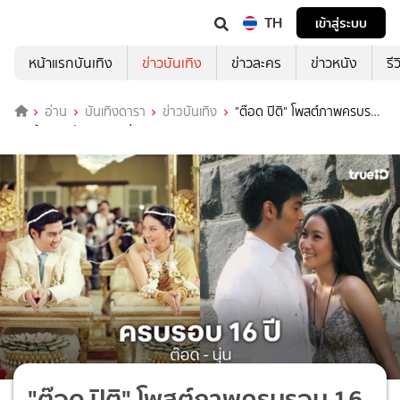
TH
เข้าสู่ระบบ
หน้าแรกบันเทิง
ข่าวบันเทิง
ข่าวละคร
ข่าวหนัง
รี
อ่าน
บันเทิงดารา
ข่าวบันเทิง
"ต๊อด ปิติ" โพสต์ภาพครบรอบ
16 ปี ความรักหวาน "นุ่น วรนุช"
"ต๊อด ปิติ" โพสต์ภาพครบรอบ 16