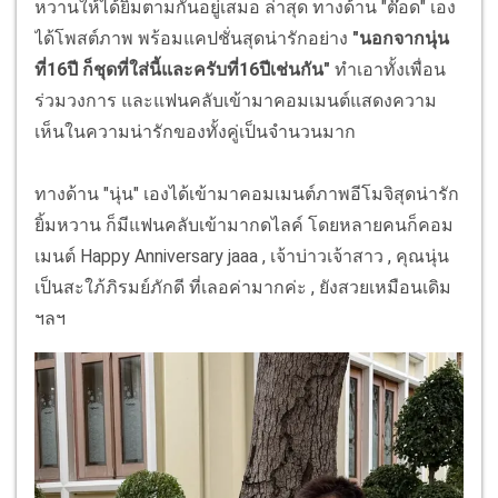
หวานให้ได้ยิ้มตามกันอยู่เสมอ ล่าสุด ทางด้าน "ต๊อด" เอง
ได้โพสต์ภาพ พร้อมแคปชั่นสุดน่ารักอย่าง
"นอกจากนุ่น
ที่16ปี ก็ชุดที่ใส่นี้และครับที่16ปีเช่นกัน"
ทำเอาทั้งเพื่อน
ร่วมวงการ และแฟนคลับเข้ามาคอมเมนต์แสดงความ
เห็นในความน่ารักของทั้งคู่เป็นจำนวนมาก
ทางด้าน "นุ่น" เองได้เข้ามาคอมเมนต์ภาพอีโมจิสุดน่ารัก
ยิ้มหวาน ก็มีแฟนคลับเข้ามากดไลค์ โดยหลายคนก็คอม
เมนต์ Happy Anniversary jaaa , เจ้าบ่าวเจ้าสาว , คุณนุ่น
เป็นสะใภ้ภิรมย์ภักดี ที่เลอค่ามากค่ะ , ยังสวยเหมือนเดิม
ฯลฯ