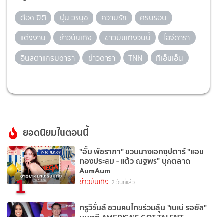
ต๊อด ปิติ
นุ่น วรนุช
ความรัก
ครบรอบ
แต่งงาน
ข่าวบันเทิง
ข่าวบันเทิงวันนี้
ไอจีดารา
อินสตาแกรมดารา
ข่าวดารา
TNN
ทีเอ็นเอ็น
ยอดนิยมในตอนนี้
"อั้ม พัชราภา" ชวนนางเอกซุปตาร์ "แอน
ทองประสม - แต้ว ณฐพร" บุกตลาด
AumAum
1
ข่าวบันเทิง
2 วันที่แล้ว
ทรูวิชั่นส์ ชวนคนไทยร่วมลุ้น "เนเน่ รอยัล"