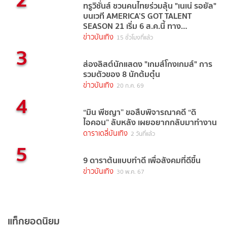
ทรูวิชั่นส์ ชวนคนไทยร่วมลุ้น "เนเน่ รอยัล"
บนเวที AMERICA’S GOT TALENT
SEASON 21 เริ่ม 6 ส.ค.นี้ ทาง
TrueVisions NOW
ข่าวบันเทิง
15 ชั่วโมงที่แล้ว
3
ส่องลิสต์นักแสดง "เกมส์โกงเกมส์" การ
รวมตัวของ 8 นักต้มตุ๋น
ข่าวบันเทิง
20 ก.ค. 69
4
“มิน พีชญา” ขอสืบพิจารณาคดี “ดิ
ไอคอน” ลับหลัง เผยอยากกลับมาทำงาน
ดาราเดลี่บันเทิง
2 วันที่แล้ว
5
9 ดาราต้นแบบทำดี เพื่อสังคมที่ดีขึ้น
ข่าวบันเทิง
30 พ.ค. 67
แท็กยอดนิยม