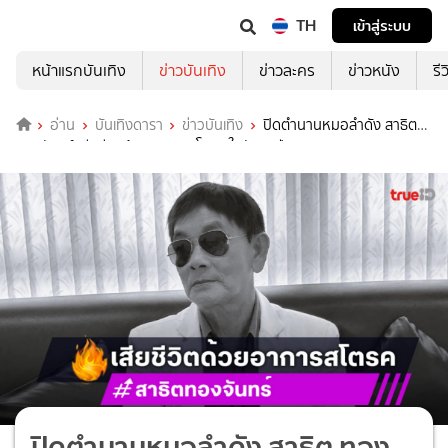
TH
เข้าสู่ระบบ
หน้าแรกบันเทิง
ข่าวบันเทิง
ข่าวละคร
ข่าวหนัง
รี
อ่าน
บันเทิงดารา
ข่าวบันเทิง
ปิดตำนานหมอลำดัง สาธิต
ทองจันทร์ เสียชีวิตด้วยอาการสโตรค ในวัย68ปี
ปิดตำนานหมอลำดัง สาธิต ทอง