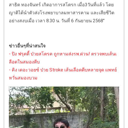
สาธิต ทองจันทร์ เกิดอาการสโตรก เมื่อ3วันที่แล้ว โดย
ญาติได้นำตัวส่งโรงพยาบาลมหาสารคาม และเสียชีวิต
อย่างสงบเมื่อ เวลา 8.30 น. วันที่ 6 กันยายน 2568"
ข่าวอื่นๆที่น่าสนใจ
- ปิง ฟรุตตี้ ป่วยสโตรค ถูกหามส่งรพ.ด่วน! ตรวจพบเส้นเ
ลือดในสมองตีบ
- คิง เดอะวอยซ์ ป่วย Stroke เส้นเลือดตีบหลายจุด แพทย์
หวั่นสมองบวม