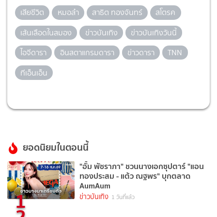
เสียชีวิต
หมอลำ
สาธิต ทองจันทร์
สโตรค
เส้นเลือดในสมอง
ข่าวบันเทิง
ข่าวบันเทิงวันนี้
ไอจีดารา
อินสตาแกรมดารา
ข่าวดารา
TNN
ทีเอ็นเอ็น
ยอดนิยมในตอนนี้
"อั้ม พัชราภา" ชวนนางเอกซุปตาร์ "แอน
ทองประสม - แต้ว ณฐพร" บุกตลาด
AumAum
1
ข่าวบันเทิง
1 วันที่แล้ว
2