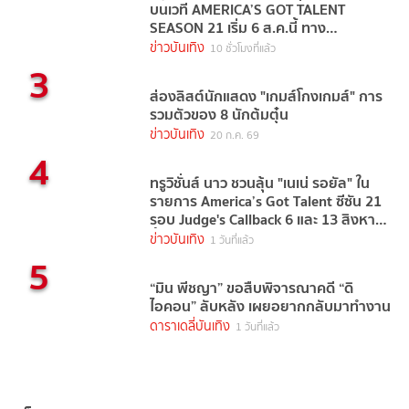
บนเวที AMERICA’S GOT TALENT
SEASON 21 เริ่ม 6 ส.ค.นี้ ทาง
TrueVisions NOW
ข่าวบันเทิง
10 ชั่วโมงที่แล้ว
3
ส่องลิสต์นักแสดง "เกมส์โกงเกมส์" การ
รวมตัวของ 8 นักต้มตุ๋น
ข่าวบันเทิง
20 ก.ค. 69
4
ทรูวิชั่นส์ นาว ชวนลุ้น "เนเน่ รอยัล" ใน
รายการ America’s Got Talent ซีซัน 21
รอบ Judge's Callback 6 และ 13 สิงหาคม
นี้
ข่าวบันเทิง
1 วันที่แล้ว
5
“มิน พีชญา” ขอสืบพิจารณาคดี “ดิ
ไอคอน” ลับหลัง เผยอยากกลับมาทำงาน
ดาราเดลี่บันเทิง
1 วันที่แล้ว