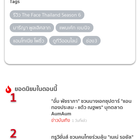
Tags
รีวิว The Face Thailand Season 6
มารีญา พูลเลิศลาภ
แพนเค้ก เขมนิจ
แอนโทเนีย โพซิ้ว
ดูทีวีออนไลน์
ช่อง3
ยอดนิยมในตอนนี้
1
"อั้ม พัชราภา" ชวนนางเอกซุปตาร์ "แอน
ทองประสม - แต้ว ณฐพร" บุกตลาด
AumAum
ข่าวบันเทิง
1 วันที่แล้ว
2
ทรูวิชั่นส์ ชวนคนไทยร่วมลุ้น "เนเน่ รอยัล"