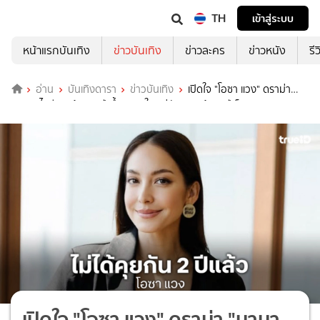
TH
เข้าสู่ระบบ
หน้าแรกบันเทิง
ข่าวบันเทิง
ข่าวละคร
ข่าวหนัง
รี
อ่าน
บันเทิงดารา
ข่าวบันเทิง
เปิดใจ "โอซา แวง" ดราม่า
"นานา ไรบีนา" รู้มา 7 ปี น้ำตาตกใน แต่ตัดขาดแล้ว 2 ปีเต็ม
เปิดใจ "โอซา แวง" ดราม่า "นานา