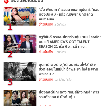
ยอดนิยมในตอนนี้
"อั้ม พัชราภา" ชวนนางเอกซุปตาร์ "แอน
ทองประสม - แต้ว ณฐพร" บุกตลาด
AumAum
1
ข่าวบันเทิง
2 วันที่แล้ว
ทรูวิชั่นส์ ชวนคนไทยร่วมลุ้น "เนเน่ รอยัล"
บนเวที AMERICA’S GOT TALENT
SEASON 21 เริ่ม 6 ส.ค.นี้ ทาง
2
TrueVisions NOW
ข่าวบันเทิง
1 วันที่แล้ว
สุดเศร้าพบร่าง "เต้ ดราก้อนไฟว์" เสีย
ชีวิต ลอยในแม่น้ำเจ้าพระยา ใกล้สะพาน
พระราม 7
3
ข่าวบันเทิง
12 ชั่วโมงที่แล้ว
ส่องลิสต์นักแสดง "เกมส์โกงเกมส์" การ
รวมตัวของ 8 นักต้มตุ๋น