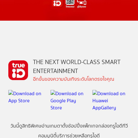
THE NEXT WORLD-CLASS SMART
ENTERTAINMENT
อีกขั้นของความบันเทิงระดับโลกตรงใจคุณ
วันนี้
ดู
สิทธิพิเศษ
อ่าน
เกม
ตาตั้ง
ช้อปปิ้ง
แพ็กเกจ
กล่องทรูไอดีทีวี
คอมมูนิตี้
บริการช่วยเหลือทรูไอดี