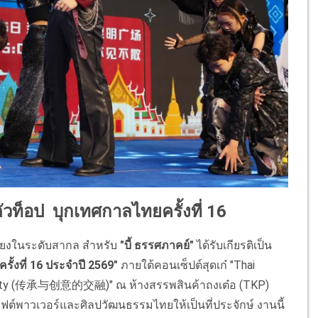
ตัวท็อป บุกเทศกาลไทยครั้งที่ 16
เสียงในระดับสากล สำหรับ
"บี้ ธรรศภาคย์"
ได้รับเกียรติเป็น
ั้งที่ 16 ประจำปี 2569"
ภายใต้คอนเซ็ปต์สุดเก๋ "Thai
ativity (传承与创意的交融)" ณ ห้างสรรพสินค้าถงเต๋อ (TKP)
์พาวเวอร์และศิลปวัฒนธรรมไทยให้เป็นที่ประจักษ์ งานนี้