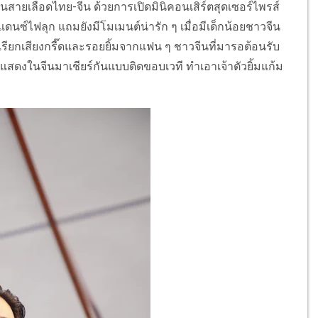
ิลปินสายเลือดไทย-จีน ด้วยการเปิดมินิคอนเสิร์ตสุดเซอร์ไพรส์
ปแดนซ์ไฟลุก แถมยังมีโมเมนต์น่ารัก ๆ เมื่อมีเด็กน้อยชาวจีน
รียกเสียงกรี๊ดและรอยยิ้มจากแฟน ๆ ชาวจีนที่มารอต้อนรับ
เคยแสดงในจีนมาเชียร์กันแบบติดขอบเวที ทำเอาเจ้าตัวยิ้มแก้ม