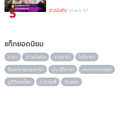
5
ข่าวบันเทิง
30 พ.ค. 67
แท็กยอดนิยม
ดารา
ข่าวบันเทิง
ข่าวดารา
ไอจีดารา
อินสตราแกรมดารา
ประวัติดารา
recommended
ดูทีวีออนไลน์
ดาราเดลี่
เรื่องย่อ