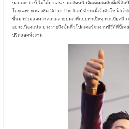
บอกเลยว่า บี้ ไม่ได้มาเล่น ๆ แต่จัดหนักจัดเต็มสมศักดิ์ศรีศ
โดยเฉพาะเพลงฮิต "After The Rain" ที่งานนี้เจ้าตัวโชว์สเต็
ขึ้นมาร่วมแจมวาดลวดลายบนเวทีแบบท่าเป๊ะทุกระเบียดนิ้ว เ
อย่างเนืองแน่น บางรายถึงขั้นหิ้วโปสเตอร์ผลงานซีรีส์ที่บี้
ปริตลอดทั้งงาน