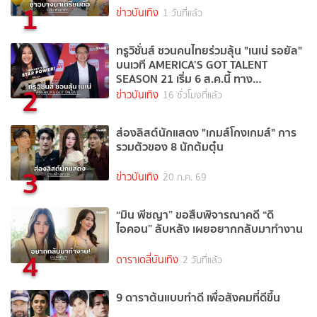
1
ข่าวบันเทิง
1 วันที่แล้ว
ทรูวิชั่นส์ ชวนคนไทยร่วมลุ้น "เนเน่ รอยัล"
บนเวที AMERICA’S GOT TALENT
SEASON 21 เริ่ม 6 ส.ค.นี้ ทาง
2
TrueVisions NOW
ข่าวบันเทิง
16 ชั่วโมงที่แล้ว
ส่องลิสต์นักแสดง "เกมส์โกงเกมส์" การ
รวมตัวของ 8 นักต้มตุ๋น
3
ข่าวบันเทิง
20 ก.ค. 69
“มิน พีชญา” ขอสืบพิจารณาคดี “ดิ
ไอคอน” ลับหลัง เผยอยากกลับมาทำงาน
4
ดาราเดลี่บันเทิง
2 วันที่แล้ว
9 ดาราต้นแบบทำดี เพื่อสังคมที่ดีขึ้น