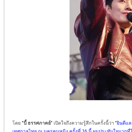
โดย
"บี้ ธรรศภาคย์"
เปิดใจถึงความรู้สึกในครั้งนี้ว่า
"ยินดีแ
เทศกาลไทย ณ นครคุนหมิง ครั้งที่ 16 นี้ ผมประทับใจมากท