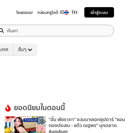
TH
เข้าสู่ระบบ
โหลดแอป
กล่องทรูไอดี ทีวี
ระเทศ
อื่นๆ
ยอดนิยมในตอนนี้
"อั้ม พัชราภา" ชวนนางเอกซุปตาร์ "แอน
ทองประสม - แต้ว ณฐพร" บุกตลาด
AumAum