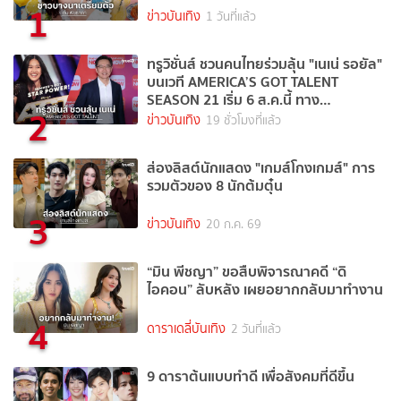
1
ข่าวบันเทิง
1 วันที่แล้ว
ทรูวิชั่นส์ ชวนคนไทยร่วมลุ้น "เนเน่ รอยัล"
บนเวที AMERICA’S GOT TALENT
SEASON 21 เริ่ม 6 ส.ค.นี้ ทาง
2
TrueVisions NOW
ข่าวบันเทิง
19 ชั่วโมงที่แล้ว
ส่องลิสต์นักแสดง "เกมส์โกงเกมส์" การ
รวมตัวของ 8 นักต้มตุ๋น
3
ข่าวบันเทิง
20 ก.ค. 69
“มิน พีชญา” ขอสืบพิจารณาคดี “ดิ
ไอคอน” ลับหลัง เผยอยากกลับมาทำงาน
4
ดาราเดลี่บันเทิง
2 วันที่แล้ว
9 ดาราต้นแบบทำดี เพื่อสังคมที่ดีขึ้น