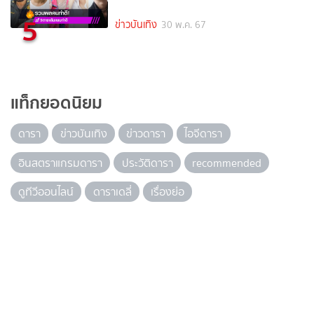
5
ข่าวบันเทิง
30 พ.ค. 67
แท็กยอดนิยม
ดารา
ข่าวบันเทิง
ข่าวดารา
ไอจีดารา
อินสตราแกรมดารา
ประวัติดารา
recommended
ดูทีวีออนไลน์
ดาราเดลี่
เรื่องย่อ