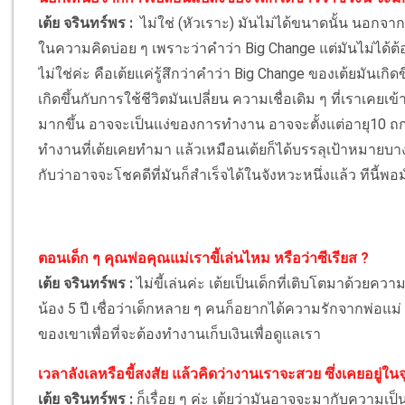
เต้ย จรินทร์พร :
ไม่ใช่ (หัวเราะ) มันไม่ได้ขนาดนั้น นอกจาก
ในความคิดบ่อย ๆ เพราะว่าคำว่า Big Change แต่มันไม่ได้ต้อ
ไม่ใช่ค่ะ คือเต้ยแค่รู้สึกว่าคำว่า Big Change ของเต้ยมันเก
เกิดขึ้นกับการใช้ชีวิตมันเปลี่ยน ความเชื่อเดิม ๆ ที่เราเค
มากขึ้น อาจจะเป็นแง่ของการทำงาน อาจจะตั้งแต่อายุ10 ถกว
ทำงานที่เต้ยเคยทำมา แล้วเหมือนเต้ยก็ได้บรรลุเป้าหมายบางอย่
กับว่าอาจจะโชคดีที่มันก็สำเร็จได้ในจังหวะหนึ่งแล้ว ทีนี้
ตอนเด็ก ๆ คุณพ่อคุณแม่เราขี้เล่นไหม หรือว่าซีเรียส ?
เต้ย จรินทร์พร :
ไม่ขี้เล่นค่ะ เต้ยเป็นเด็กที่เติบโตมาด้วยค
น้อง 5 ปี เชื่อว่าเด็กหลาย ๆ คนก็อยากได้ความรักจากพ่อแม่
ของเขาเพื่อที่จะต้องทำงานเก็บเงินเพื่อดูแลเรา
เวลาลังเลหรือขี้สงสัย แล้วคิดว่างานเราจะสวย ซึ่งเคยอยู่ในจ
เต้ย จรินทร์พร :
ก็เรื่อย ๆ ค่ะ เต้ยว่ามันอาจจะมากับความเป