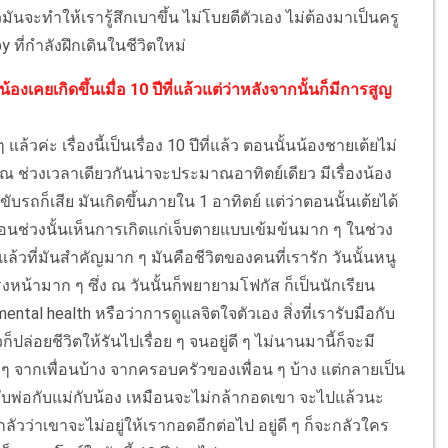
วมันจะทำให้เรารู้สึกเบาขึ้น ไม่โบยตีตัวเอง ไม่ต้องมาเป็นครู
 ที่กำลังฝึกเดินในชีวิตใหม่
องเคยเกิดขึ้นเมื่อ 10 ปีที่แล้วแต่ว่าหลังจากนั้นก็มีการสูญ
 แล้วค่ะ เรื่องนี้เป็นเรื่อง 10 ปีที่แล้ว ตอนนั้นน้องชายเต้ยไม่
็ ณ ช่วงเวลาเดียวกันน่าจะประมาณอาทิตย์เดียว มีเรื่องน้อง
คนขับรถก็เสีย มันเกิดขึ้นภายใน 1 อาทิตย์ แต่ว่าตอนนั้นเต้ยได้
หมือนช่วงนั้นเห็นการเกิดแก่เจ็บตายแบบเข้มข้นมาก ๆ ในช่วง
 ๆ แล้วที่มันสำคัญมาก ๆ มันคือชีวิตของคนที่เรารัก วันนั้นหนู
รงหน้ามาก ๆ ซึ่ง ณ วันนั้นก็พยายามโฟกัส ก็เป็นนักเรียน
่า mental health หรือว่าการดูแลจิตใจตัวเอง สิ่งที่เรารับมือกับ
้วก็ปล่อยชีวิตให้รันไปเรื่อย ๆ จนอยู่ดี ๆ ไม่นานมานี้ก็จะมี
 ๆ จากเพื่อนบ้าง จากครอบครัวของเพื่อน ๆ บ้าง แต่กลายเป็น
ากับพ่อกับแม่กับน้อง เหมือนจะไม่กล้ากอดเขา จะไปแล้วนะ
 กลัวว่าเขาจะไม่อยู่ให้เรากอดอีกต่อไป อยู่ดี ๆ ก็จะกลัวใคร