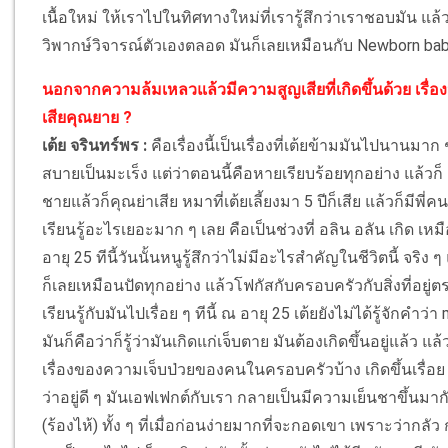
เนื้อใหม่ ให้เราไปในทิศทางใหม่ที่เรารู้สึกว่าเราชอบมัน แล้
วิพากษ์วิจารณ์ตัวเองตลอด มันก็เลยเหมือนกับ Newborn baby
นอกจากความล้มเหลวแล้วมีความสูญเสียที่เกิดขึ้นด้วย เรื่องน้
เสียคุณยาย ?
เต้ย จรินทร์พร :
คือเรื่องนี้เป็นเรื่องที่เต้ยข้ามมันไปนานมาก ๆ
สบายเป็นมะเร็ง แต่ว่าตอนนี้คือหายเรียบร้อยทุกอย่าง แล้วก
ชายแล้วก็คุณย่าเสีย หมาที่เต้ยเลี้ยงมา 5 ปีก็เสีย แล้วก็มีพี่
เรียนรู้อะไรเยอะมาก ๆ เลย คือเป็นช่วงที่ อลิน อลัน เกิด เ
อายุ 25 ทีนี้วันนั้นหนูรู้สึกว่าไม่มีอะไรสำคัญในชีวิตนี้ จริง
ก็เลยเหมือนปัดทุกอย่าง แล้วโฟกัสกับครอบครัวกับสิ่งที่อยู่ต
เรียนรู้กับมันไปเรื่อย ๆ ทีนี้ ณ อายุ 25 เต้ยยังไม่ได้รู้จักคำว
มันก็คือว่าก็รู้ว่ามันเกิดแก่เจ็บตาย มันต้องเกิดขึ้นอยู่แล้ว แล
เรื่องของความเจ็บป่วยของคนในครอบครัวบ้าง เกิดขึ้นเรื่อย
ว่าอยู่ดี ๆ มันเอฟเฟกต์กับเรา กลายเป็นมีความเย็นชาขึ้นม
(ร้องไห้) ทั้ง ๆ ที่เมื่อก่อนง่ายมากที่จะกอดเขา เพราะว่ากลัว