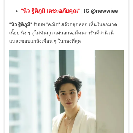
"นิว ฐิติภูมิ เตชะอภัยคุณ"
| IG @newwiee
"นิว ฐิติภูมิ"
รับบท "คณิต" สจ๊วตสุดหล่อ เห็นในจอมาด
เนี้ยบ นิ่ง ๆ ดูไม่ทันมุก แต่นอกจอมีคนการันตีว่านิวนี่
แหละชอบแกล้งเพื่อน ๆ ในกองที่สุด