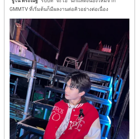
"จูโน่ ตีระณัฐ"
รับบท "จ๊ะโอ" นักแสดงน้องใหม่จาก
GMMTV ที่เริ่มต้นก็มีผลงานต่อคิวอย่างต่อเนื่อง