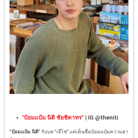
"ป๋อมแป๋ม นิติ ชัยชิตาทร"
| IG @theniti
"ป๋อมแป๋ม นิติ"
รับบท "เจ๊โซ่" แค่เห็นชื่อป๋อมแป๋มความฮา