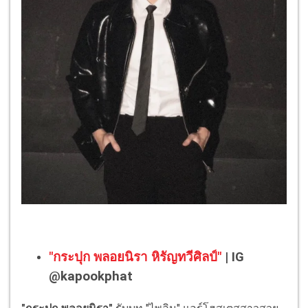
"กระปุก พลอยนิรา หิรัญทวีศิลป์"
| IG
@kapookphat