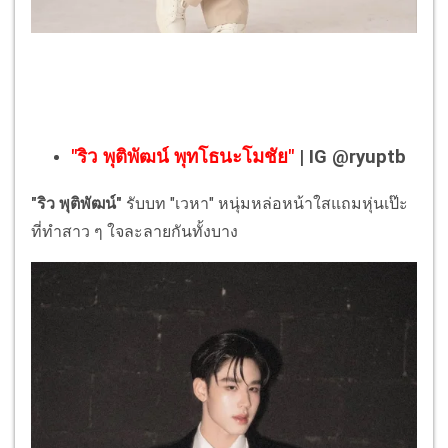
"ริว พุติพัฒน์ พุทโธนะโมชัย"
| IG @ryuptb
"ริว พุติพัฒน์"
รับบท "เวหา" หนุ่มหล่อหน้าใสแถมหุ่นเป๊ะ
ที่ทำสาว ๆ ใจละลายกันทั้งบาง