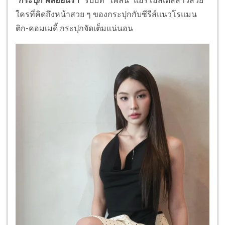
"กระปุก พลอยนิรา"
รับบท "ไพลิน" แอร์โฮสเตสสาวสวย
ใครที่คิดถึงหน้าสวย ๆ ของกระปุกกับซีรีส์แนวโรแมน
ติก-คอมเมดี้ กระปุกจัดเต็มแน่นอน