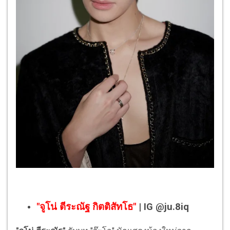
"จูโน่ ตีระณัฐ กิตติสัทโธ"
| IG @ju.8iq