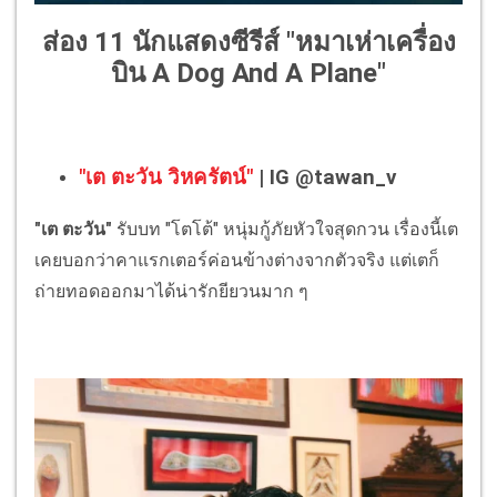
ส่อง 11 นักแสดงซีรีส์ "หมาเห่าเครื่อง
บิน A Dog And A Plane"
"เต ตะวัน วิหครัตน์"
| IG @tawan_v
"เต ตะวัน"
รับบท "โตโต้" หนุ่มกู้ภัยหัวใจสุดกวน เรื่องนี้เต
เคยบอกว่าคาแรกเตอร์ค่อนข้างต่างจากตัวจริง แต่เตก็
ถ่ายทอดออกมาได้น่ารักยียวนมาก ๆ