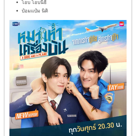
โอบ โอบนิธิ
ป๋อมแป๋ม นิติ