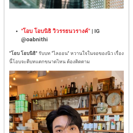
"โอบ โอบนิธิ วิวรรธนวรางค์"
| IG
@oabnithi
"โอบ โอบนิธิ"
รับบท "ไลออน" หวานใจในจอของนิว เรื่อง
นี้โอบจะตีบทแตกขนาดไหน ต้องติดตาม