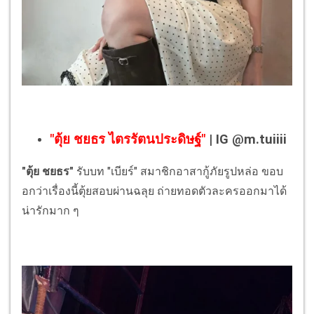
"ตุ้ย ชยธร ไตรรัตนประดิษฐ์"
| IG @m.tuiiii
"ตุ้ย ชยธร"
รับบท "เบียร์" สมาชิกอาสากู้ภัยรูปหล่อ ขอบ
อกว่าเรื่องนี้ตุ้ยสอบผ่านฉลุย ถ่ายทอดตัวละครออกมาได้
น่ารักมาก ๆ