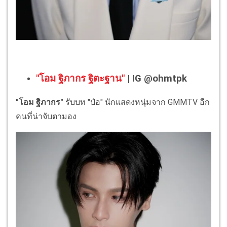
"โอม ฐิภากร ฐิตะฐาน"
| IG @ohmtpk
"โอม ฐิภากร"
รับบท "ป๋อ" นักแสดงหนุ่มจาก GMMTV อีก
คนที่น่าจับตามอง