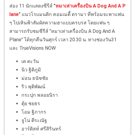
ส่อง 11 นักแสดงซีรีส์
"
หมาเห่าเครื่องบิน A Dog And A P
lane
"
แนวโรแมนติก คอมเมดี้ ดรามา ที่พร้อมจะพาแฟน
ๆ ไปเหินฟ้าสัมผัสความฮาแบบครบรส โดยแฟน ๆ
สามารถรับชมซีรีส์ "หมาเห่าเครื่องบิน A Dog And A
Plane" ได้ทุกคืนวันศุกร์ เวลา 20.30 น. ทางช่องวัน31
และ TrueVisions NOW
เต ตะวัน
นิว ฐิติภูมิ
ม่อน ธนัชชัย
ริว พุติพัฒน์
กระปุก พลอยนิรา
ตุ้ย ชยธร
โอม ฐิภากร
จูโน่ ตีระณัฐ
อาร์ติสท์ ศรีสิรินทร์