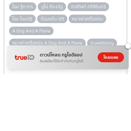
โอม ฐิภากร
จูโน่ ตีระณัฐ
อาร์ติสท์ ศรีสิรินทร์
โอบ โอบนิธิ
ป๋อมแป๋ม นิติ
หมาเห่าเครื่องบิน
A Dog And A Plane
หมาเห่าเครื่องบิน A Dog And A Plane
trueidstory
ดาวน์โหลด ทรูไอดีแอป
หมาเห่าเครื่องบิน นักแสดง
โหลดเลย
สัมผัสโลกไร้ขีดจำกัดกับทรูไอดี
ยอดนิยมในตอนนี้
1
"อั้ม พัชราภา" ชวนนางเอกซุปตาร์ "แอน
ทองประสม - แต้ว ณฐพร" บุกตลาด
AumAum
ข่าวบันเทิง
3 วันที่แล้ว