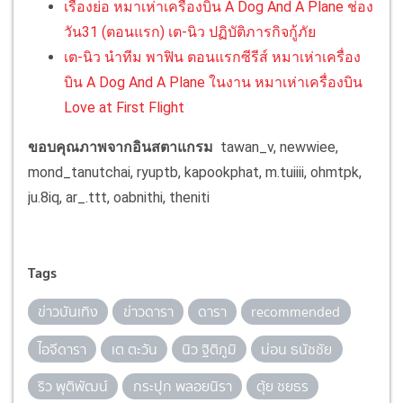
เรื่องย่อ หมาเห่าเครื่องบิน A Dog And A Plane ช่อง
วัน31 (ตอนแรก) เต-นิว ปฏิบัติภารกิจกู้ภัย
เต-นิว นำทีม พาฟิน ตอนแรกซีรีส์ หมาเห่าเครื่อง
บิน A Dog And A Plane ในงาน หมาเห่าเครื่องบิน
Love at First Flight
ขอบคุณภาพจากอินสตาแกรม
tawan_v, newwiee,
mond_tanutchai, ryuptb, kapookphat, m.tuiiii, ohmtpk,
ju.8iq, ar_.ttt, oabnithi, theniti
Tags
ข่าวบันเทิง
ข่าวดารา
ดารา
recommended
ไอจีดารา
เต ตะวัน
นิว ฐิติภูมิ
ม่อน ธนัชชัย
ริว พุติพัฒน์
กระปุก พลอยนิรา
ตุ้ย ชยธร