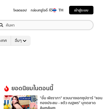
TH
เข้าสู่ระบบ
โหลดแอป
กล่องทรูไอดี ทีวี
ระเทศ
อื่นๆ
ยอดนิยมในตอนนี้
"อั้ม พัชราภา" ชวนนางเอกซุปตาร์ "แอน
ทองประสม - แต้ว ณฐพร" บุกตลาด
AumAum