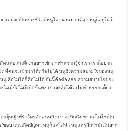
ะ แทบจะเป็นช่วงชีวิตที่หนูโสดนานมากที่สุด หนูก็อยู่ได้ ก็
 ก็มีคนคุย คนที่เขาอยากเข้ามาทำความรู้จักเรา เราก็อยาก
อะไร ที่คนจะเข้ามาได้หรือไม่ได้ หนูอิงความสบายใจของหนู
นู คือไม่ได้ก็คือไม่ได้ อันนี้คือข้อหลัก ความสบายใจของ
่มีข้อไม่ดีเกิดขึ้นค่ะ เขาจะคิดได้ว่าไม่ทำหรอก เดี็ยว
เป็นผู้หญิงที่รักใครสักคนหนึ่ง เราจะนึกถึงเขา แต่ไม่ใช่เป็น
าไม่ชอบ และเกิดปัญหา หนูก็แค่ไม่ทำ หนูแค่รู้สึกว่ามันไม่ยาก