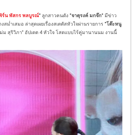
ฟิร์น พัสกร พลบูรณ์
"
ลูกสาวคนดัง
"จาตุรงค์ มกจ๊ก"
มีข่าว
สม่ำเสมอ ล่าสุดเผยเรื่องสเตตัสหัวใจผ่านรายการ
"โต๊ะหนู
ม่ม สุริวิภา" อัปเดต 4 หัวใจ โสดแบบไร้คู่มานานนม งานนี้