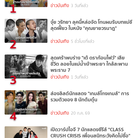
1
ข่าวบันเทิง
3 วันที่แล้ว
จุ๋ย วรัทยา ลุคนี้หล่อจัด โกนผมรับบทแม่ชี
สุดเฟี้ยว ในหนัง "คุณยายวรนาฎ"
2
ข่าวบันเทิง
5 ชั่วโมงที่แล้ว
สุดเศร้าพบร่าง "เต้ ดราก้อนไฟว์" เสีย
ชีวิต ลอยในแม่น้ำเจ้าพระยา ใกล้สะพาน
พระราม 7
3
ข่าวบันเทิง
1 วันที่แล้ว
ส่องลิสต์นักแสดง "เกมส์โกงเกมส์" การ
รวมตัวของ 8 นักต้มตุ๋น
4
ข่าวบันเทิง
20 ก.ค. 69
เปิดวาร์ปไอจี 7 นักแสดงซีรีส์ "CLASS
CRUSH CRISIS เพื่อนสนิทระวังคิดไม่ซื่อ"