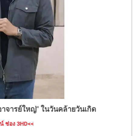
"อาจารย์ใหญ่" ในวันคล้ายวันเกิด
น์ ช่อง 3HD<<