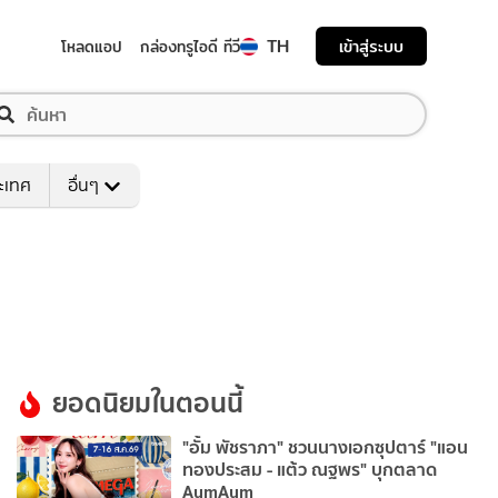
TH
เข้าสู่ระบบ
โหลดแอป
กล่องทรูไอดี ทีวี
ระเทศ
อื่นๆ
ยอดนิยมในตอนนี้
"อั้ม พัชราภา" ชวนนางเอกซุปตาร์ "แอน
ทองประสม - แต้ว ณฐพร" บุกตลาด
AumAum