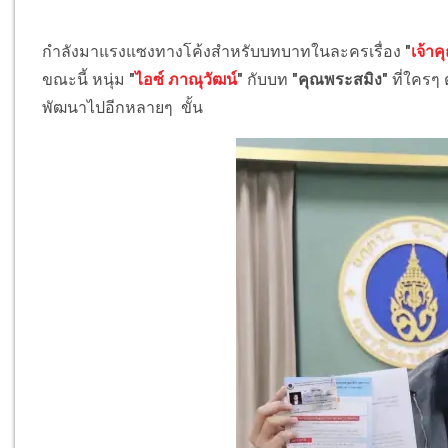
กำลังมาแรงแซงทางโค้งสำหรับบทบาทในละครเรื่อง
"
เจ้าค
ขณะนี้ หนุ่ม
"
ไอซ์ ภาณุวัฒน์
"
กับบท
"คุณพระสมิง"
ที่ใครๆ
พัฒนาไปอีกหลายๆ ขั้น