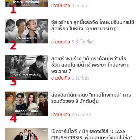
1
ข่าวบันเทิง
3 วันที่แล้ว
จุ๋ย วรัทยา ลุคนี้หล่อจัด โกนผมรับบทแม่ชี
สุดเฟี้ยว ในหนัง "คุณยายวรนาฎ"
2
ข่าวบันเทิง
5 ชั่วโมงที่แล้ว
สุดเศร้าพบร่าง "เต้ ดราก้อนไฟว์" เสีย
ชีวิต ลอยในแม่น้ำเจ้าพระยา ใกล้สะพาน
พระราม 7
3
ข่าวบันเทิง
1 วันที่แล้ว
ส่องลิสต์นักแสดง "เกมส์โกงเกมส์" การ
รวมตัวของ 8 นักต้มตุ๋น
4
ข่าวบันเทิง
20 ก.ค. 69
เปิดวาร์ปไอจี 7 นักแสดงซีรีส์ "CLASS
CRUSH CRISIS เพื่อนสนิทระวังคิดไม่ซื่อ"