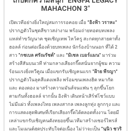
เก็บตกความสนุก "ENGFA LEGACY
MAHACHON 3"
เปิดเวทีอย่างยิ่งใหญ่สมการรอคอย เมื่อ
"อิงฟ้า วราหะ"
ปรากฏตัวในชุดสีขาวสง่างาม พร้อมถ่ายทอดบทเพลง
แหล่ทำขวัญนาค ชุดเชิญเทพ ไหว้ครู สะกดทุกสายตาทั้ง
ฮอลล์ ก่อนต่อเนื่องด้วยบทเพลง นักร้องบ้านนอก ที่ได้ 2
สาว
"กชเบล ศรัณรัชต์"
และ
"มิเชล เบอร์แมน"
มาร่วม
สร้างสีสันบนเวที ท่ามกลางเสียงกรี๊ดสนั่นจากผู้ชม ความ
ร้อนแรงยิ่งทวีคูณ เมื่อแขกรับเชิญคนแรก
"ฝ้าย พีรญา"
ปรากฏตัวในลุคสีแดงเพลิง พร้อมขนเพลงฮิต หมากัด
และ ดองดอง มาสร้างความมันส์จนแฟน ๆ ลุกขึ้นโยก
ตามกันทั้งฮอลล์ จากนั้น อิงฟ้า เดินหน้าเสิร์ฟโชว์แบบ
ไม่มีแผ่ว ทั้งเพลงไทย เพลงสากล เพลงลูกทุ่ง ลูกกรุง และ
การแสดงสุดพิเศษที่เรียกเสียงกรี๊ดได้ตลอดทั้งงาน โดยมี
เหล่าแขกรับเชิญคนดังทยอยขึ้นเวทีมาสร้างเซอร์ไพรส์
และโมเมนต์สุดประทับใจต่อเนื่อง ไม่ว่าจะเป็น
"นุนิว ชวริ