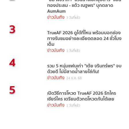
ทองประสม - แต้ว ณฐพร" บุกตลาด
AumAum
ข่าวบันเทิง
3 วันที่แล้ว
3
TrueAF 2026 ดูได้ที่ไหน พร้อมบอกช่อง
ทางรับชมอย่างละเอียดตลอด 24 ชั่วโมง
เต็ม
ข่าวบันเทิง
1 วันที่แล้ว
4
รวม 5 หนุ่มแฟนเก่า "เต้ย จรินทร์พร" จบ
ด้วยดี ไม่มีสาดน้ำลายใส่กัน!
ข่าวบันเทิง
24 ธ.ค. 68
5
เปิดวิธีการโหวต TrueAF 2026 รักใคร
เชียร์ใคร เตรียมตัวกดโหวตกันได้เลย
ข่าวบันเทิง
1 วันที่แล้ว