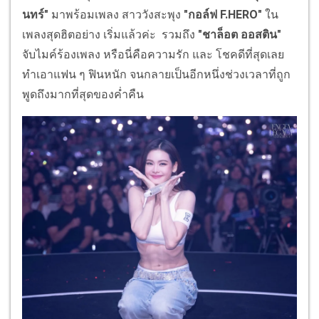
นทร์"
มาพร้อมเพลง สาววังสะพุง
"กอล์ฟ F.HERO"
ใน
เพลงสุดฮิตอย่าง เริ่มแล้วค่ะ รวมถึง
"ชาล็อต ออสติน"
จับไมค์ร้องเพลง หรือนี่คือความรัก และ โชคดีที่สุดเลย
ทำเอาแฟน ๆ ฟินหนัก จนกลายเป็นอีกหนึ่งช่วงเวลาที่ถูก
พูดถึงมากที่สุดของค่ำคืน