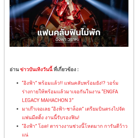
อ่าน
ข่าวบันเทิงวันนี้
ที่เกี่ยวข้อง :
“อิงฟ้า” พร้อมแล้ว!! แฟนคลับพร้อมยัง!? วอร์ม
ร่างกายให้พร้อมแล้วมาเจอกันในงาน “ENGFA
LEGACY MAHACHON 3”
มาเก๊าเจอเลย “อิงฟ้า-ชาล็อต” เตรียมบินตรงไปจัด
แฟนมีตติ้ง งานนี้รับรองฟิน!
“อิงฟ้า” โอด! ตารางงานช่วงนี้โหดมาก การันตีว้าว
แน่