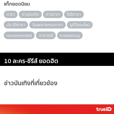
แท็กยอดนิยม
ดารา
ข่าวบันเทิง
ข่าวดารา
ไอจีดารา
ประวัติดารา
อินสตราแกรมดารา
ดูทีวีออนไลน์
recommended
ดาราเดลี่
trueidstory
10 ละคร-ซีรีส์ ยอดฮิต
ข่าวบันเทิงที่เกี่ยวข้อง