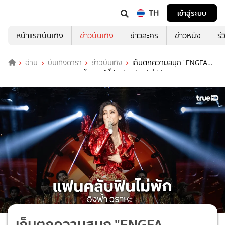
TH
เข้าสู่ระบบ
หน้าแรกบันเทิง
ข่าวบันเทิง
ข่าวละคร
ข่าวหนัง
รี
อ่าน
บันเทิงดารา
ข่าวบันเทิง
เก็บตกความสนุก "ENGFA
LEGACY MAHACHON 3" โมเมนต์ดี๊ดี แฟนคลับฟินไม่พัก
เก็บตกความสนุก "ENGFA