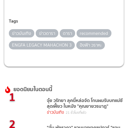
Tags
ข่าวบันเทิง
ข่าวดารา
ดารา
recommended
ENGFA LEGACY MAHACHON 3
อิงฟ้า วราหะ
ยอดนิยมในตอนนี้
1
จุ๋ย วรัทยา ลุคนี้หล่อจัด โกนผมรับบทแม่ชี
สุดเฟี้ยว ในหนัง "คุณยายวรนาฎ"
ข่าวบันเทิง
21 ชั่วโมงที่แล้ว
2
"อั้ม พัชราภา" ชวนนางเอกซุปตาร์ "แอน