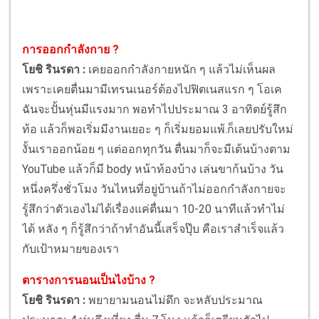
การออกกำลังกาย ?
โยชิ รินรดา :
เคยออกกำลังกายหนัก ๆ แล้วไม่เห็นผล
เพราะเคยตื่นมามีเทรนเนอร์ต้องไปฟิตเนสแรก ๆ โอเค
ฉันจะปั้นหุ่นมีแรงมาก พอทำไปประมาณ 3 อาทิตย์รู้สึก
ท้อ แล้วก็พอเริ่มมีงานเยอะ ๆ ก็เริ่มยอมแพ้.ก็เลยปรับใหม่
งั้นเราออกน้อย ๆ แต่ออกทุกวัน ตื่นมาก็จะมีเต้นบ้างตาม
YouTube แล้วก็มี body หน้าท้องบ้าง เล่นขาก้นบ้าง วัน
หนึ่งครึ่งชั่วโมง วันไหนที่อยู่บ้านถ้าไม่ออกกำลังกายจะ
รู้สึกว่าตัวเองไม่ได้เรื่องแค่ตื่นมา 10-20 นาทีแล้วทำไม่
ได้ หลัง ๆ ก็รู้สึกว่าถ้าทำอันนี้เสร็จปุ๊บ คือเราสำเร็จแล้ว
กับเป้าหมายของเรา
ตารางการนอนเป็นไงบ้าง ?
โยชิ รินรดา :
พยายามนอนไม่ดึก จะหลับประมาณ