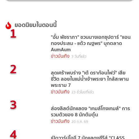
ยอดนิยมในตอนนี้
1
"อั้ม พัชราภา" ชวนนางเอกซุปตาร์ "แอน
ทองประสม - แต้ว ณฐพร" บุกตลาด
AumAum
ข่าวบันเทิง
3 วันที่แล้ว
2
สุดเศร้าพบร่าง "เต้ ดราก้อนไฟว์" เสีย
ชีวิต ลอยในแม่น้ำเจ้าพระยา ใกล้สะพาน
พระราม 7
ข่าวบันเทิง
23 ชั่วโมงที่แล้ว
3
ส่องลิสต์นักแสดง "เกมส์โกงเกมส์" การ
รวมตัวของ 8 นักต้มตุ๋น
ข่าวบันเทิง
20 ก.ค. 69
4
เปิดวาร์ปไอจี 7 นักแสดงซีรีส์ "CLASS