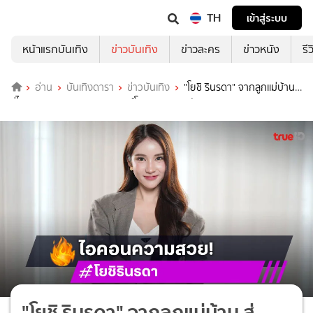
TH
เข้าสู่ระบบ
หน้าแรกบันเทิง
ข่าวบันเทิง
ข่าวละคร
ข่าวหนัง
รี
อ่าน
บันเทิงดารา
ข่าวบันเทิง
"โยชิ รินรดา" จากลูกแม่บ้าน
สู่ไอคอนความสวย เคยเทคฮอร์โมนจนกระดูกพัง
"โยชิ รินรดา" จากลูกแม่บ้าน สู่