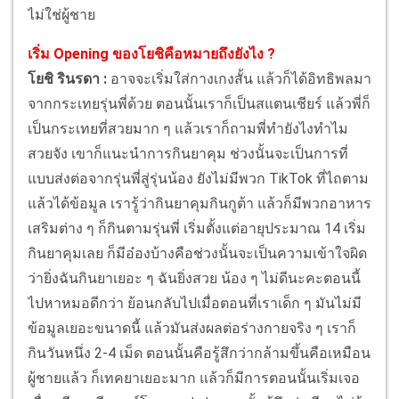
ไม่ใช่ผู้ชาย
เริ่ม Opening ของโยชิคือหมายถึงยังไง ?
โยชิ รินรดา :
อาจจะเริ่มใส่กางเกงสั้น แล้วก็ได้อิทธิพลมา
จากกระเทยรุ่นพี่ด้วย ตอนนั้นเราก็เป็นสแตนเชียร์ แล้วพี่ก็
เป็นกระเทยที่สวยมาก ๆ แล้วเราก็ถามพี่ทำยังไงทำไม
สวยจัง เขาก็แนะนำการกินยาคุม ช่วงนั้นจะเป็นการที่
แบบส่งต่อจากรุ่นพี่สู่รุ่นน้อง ยังไม่มีพวก TikTok ที่ไถตาม
แล้วได้ข้อมูล เรารู้ว่ากินยาคุมกินกูต้า แล้วก็มีพวกอาหาร
เสริมต่าง ๆ ก็กินตามรุ่นพี่ เริ่มตั้งแต่อายุประมาณ 14 เริ่ม
กินยาคุมเลย ก็มีอ๋องบ้างคือช่วงนั้นจะเป็นความเข้าใจผิด
ว่ายิ่งฉันกินยาเยอะ ๆ ฉันยิ่งสวย น้อง ๆ ไม่ดีนะคะตอนนี้
ไปหาหมอดีกว่า ย้อนกลับไปเมื่อตอนที่เราเด็ก ๆ มันไม่มี
ข้อมูลเยอะขนาดนี้ แล้วมันส่งผลต่อร่างกายจริง ๆ เราก็
กินวันหนึ่ง 2-4 เม็ด ตอนนั้นคือรู้สึกว่ากล้ามขึ้นคือเหมือน
ผู้ชายแล้ว ก็เทคยาเยอะมาก แล้วก็มีการตอนนั้นเริ่มเจอ