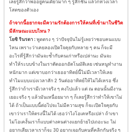
เลยรู้สึกว่าพออยู่คนเดียวมาก ๆ รู้สึกชิน แล้วก็ห่วงเวลา
โสดของตัวเอง
ถ้าจากนี้อยากจะมีความรักต้องการให้คนที่เข้ามาในชีวิต
มีลักษณะแบบไหน ?
โยชิ รินรดา :
พูดตรง ๆ ว่าปัจจุบันไม่รู้เลยว่าชอบคนแบบ
ไหน เพราะว่าเคยลองเปิดใจคุยกับหลาย ๆ คน ก็จะมี
อะไรที่รู้สึกว่ามันจะซ้ำกับคนเก่าหรือเปล่านะ มันจะ
ทำให้ระบบข้างในเราตัดออกอัตโนมัติเลย เช่นหนูทำงาน
หนักมาก แต่เขาบอกว่าเธออาทิตย์นี้ไม่มีเวลาให้เลย
ทำไมแบบแบ่งเวลาสัก 2 วันต่ออาทิตย์ให้ไม่ได้เหรอ ซึ่ง
รู้สึกว่าถ้าเรามีเวลาจริง ๆ คงไปแล้ว แต่ ณ ตอนนั้นมีงาน
เยอะจริง ๆ แล้วมันเหนื่อยมาก ๆ ก็เลยรู้สึกว่าทำให้เขาไม่
ได้ ถ้าเป็นแบบนี้ต่อไปจะไม่มีความสุข ก็จะเปิดใจคุยกับ
เขาว่าเราให้ตรงนี้ไม่ได้ เธอว่าไงโอเคหรือเปล่า ถ้าเขา
ไม่โอเคงั้นเราก็แบบต่างคนต่างแยกย้ายไปเถอะนะ ไม่
อยากเสียเวลาเราก็จะ 30 อยากเจอกับคนที่คลิกกันจริง ๆ