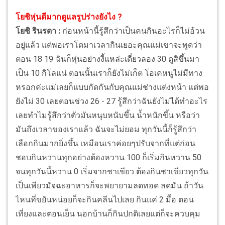
โยชิหุ่นดีมากดูแลรูปร่างยังไง ?
โยชิ รินรดา :
ก่อนหน้านี้รู้สึกว่าเป็นคนกินอะไรก็ไม่อ้วน
อยู่แล้ว แต่พอเราโตมาเวลากินเยอะคุณแม่เขาจะพูดว่า
ตอน 18 19 ฉันก็หุ่นอย่างงี้แหล่ะเดี๋ยวลอง 30 ดูสิขึ้นมา
เป็น 10 กิโลแน่ ตอนนั้นเราก็ยังไม่เก็ต โอเคหนูไม่มีทาง
หรอกค่ะแม่เลยก็แบบกัดกันกับคุณแม่ช่างแต่งหน้า แต่พอ
ยังไม่ 30 เลยตอนช่วง 26 - 27 รู้สึกว่าฉันยังไม่ได้ทำอะไร
เลยทำไมรู้สึกว่าตัวมันหนุบหนับขึ้น น้ำหนักขึ้น หรือว่า
มันถึงเวลาของเราแล้ว ฉันจะไม่ยอม ทุกวันนี้ก็รู้สึกว่า
เลือกกินมากยิ่งขึ้น เหมือนเราค่อยๆปรับจากที่แต่ก่อน
ชอบกินหวานทุกอย่างต้องหวาน 100 ก็เริ่มกินหวาน 50
จนทุกวันนี้หวาน 0 เริ่มจากชาเขียว ต้องกินชาเขียวทุกวัน
เป็นเพียวมัจฉะอาหารก็จะพยายามลดทอด ลดมัน ถ้าวัน
ไหนที่ขยันหน่อยก็จะกินคลีนไปเลย กินแค่ 2 มื้อ ตอน
เที่ยงและตอนเย็น นอกบ้านก็กินปกติเลยแต่ก็จะควบคุม