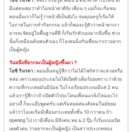
โยชิ รินรดา :
คือเราเริ่มรู้ตัวตอน ม.ต้น ที่เวลาไปไหน จะ
มีแต่คนชมว่าทำไมหน้าตาดีจัง เพื่อน ๆ แม่ก็จะเริ่มชม
ตอนนั้นเราก็ไม่รู้ว่าหน้าดีเป็นยังไง จนคุณครูก็เริ่มให้
โอกาสในการทำกิจกรรม แล้วก็พอจะรู้ตัวว่าหน้าตาเรา
อาจจะจัดอยู่ในพื้นฐานที่ดี ก็เริ่มรักตัวเองมากยิ่งขึ้น ช่วง
นั้นก็เหมือนค้นพบตัวเอง ก็โอเพนนิ่งกับเพื่อนว่าเราอยาก
เป็นผู้หญิง
วันหนึ่งที่ยากจะเป็นผู้หญิงขึ้นมา ?
โยชิ รินรดา :
ตอนนั้นหนูรู้สึกว่าไม่ได้โฟกัสว่าจะสวยหรือ
หล่อ เพราะตอนประถมไม่ได้เปิดตัวเต็มร้อยเพราะว่าด้วย
ความที่กระเทยมันมีน้อย ในโรงเรียนประถมมีแค่ 2 คน
แล้วเรารู้สึกว่าถ้าเปิดตัวไปจะโดนเพื่อนแกล้งไหมอะไร
อย่างงี้ ก็จะแอ๊บพูดครับ แต่เริ่มสอดส่องสังคมในมัธยม
แล้วว่าโอเคเริ่มมีเพื่อนกระเทยทั้งชั้น 10 กว่าคน ถ้า
opening ไป เรามีเพื่อน มีสังคม พอ ม.2 ปุ๊บ ก็เริ่มแบบเปิด
เผยตัวตน ว่าอยากจะเป็นผู้หญิง เป็นสาวประเภทสอง