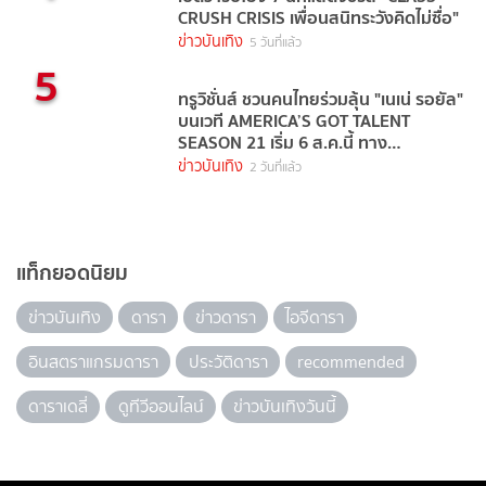
CRUSH CRISIS เพื่อนสนิทระวังคิดไม่ซื่อ"
ข่าวบันเทิง
5 วันที่แล้ว
5
ทรูวิชั่นส์ ชวนคนไทยร่วมลุ้น "เนเน่ รอยัล"
บนเวที AMERICA’S GOT TALENT
SEASON 21 เริ่ม 6 ส.ค.นี้ ทาง
TrueVisions NOW
ข่าวบันเทิง
2 วันที่แล้ว
แท็กยอดนิยม
ข่าวบันเทิง
ดารา
ข่าวดารา
ไอจีดารา
อินสตราแกรมดารา
ประวัติดารา
recommended
ดาราเดลี่
ดูทีวีออนไลน์
ข่าวบันเทิงวันนี้