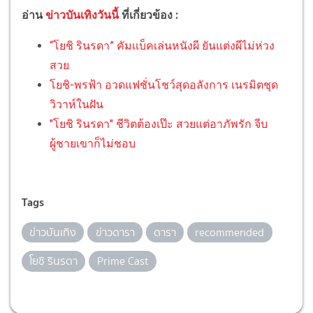
อ่าน
ข่าวบันเทิงวันนี้
ที่เกี่ยวข้อง :
“โยชิ รินรดา” คัมแบ็คเล่นหนังผี ยันแต่งผีไม่ห่วง
สวย
โยชิ-พรฟ้า อวดแฟชั่นโชว์สุดอลังการ เนรมิตชุด
วิวาห์ในฝัน
"โยชิ รินรดา" ชีวิตต้องเป๊ะ สวยแต่อาภัพรัก จีบ
ผู้ชายเขาก็ไม่ชอบ
Tags
ข่าวบันเทิง
ข่าวดารา
ดารา
recommended
โยชิ รินรดา
Prime Cast