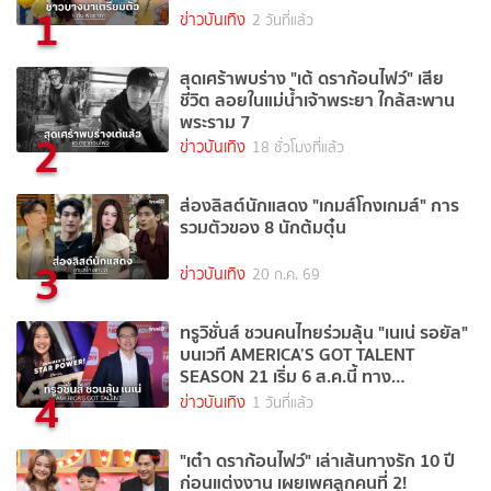
1
ข่าวบันเทิง
2 วันที่แล้ว
สุดเศร้าพบร่าง "เต้ ดราก้อนไฟว์" เสีย
ชีวิต ลอยในแม่น้ำเจ้าพระยา ใกล้สะพาน
พระราม 7
2
ข่าวบันเทิง
18 ชั่วโมงที่แล้ว
ส่องลิสต์นักแสดง "เกมส์โกงเกมส์" การ
รวมตัวของ 8 นักต้มตุ๋น
3
ข่าวบันเทิง
20 ก.ค. 69
ทรูวิชั่นส์ ชวนคนไทยร่วมลุ้น "เนเน่ รอยัล"
บนเวที AMERICA’S GOT TALENT
SEASON 21 เริ่ม 6 ส.ค.นี้ ทาง
4
TrueVisions NOW
ข่าวบันเทิง
1 วันที่แล้ว
"เต๋า ดราก้อนไฟว์" เล่าเส้นทางรัก 10 ปี
ก่อนแต่งงาน เผยเพศลูกคนที่ 2!