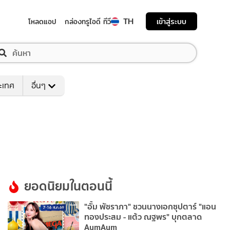
TH
เข้าสู่ระบบ
โหลดแอป
กล่องทรูไอดี ทีวี
ระเทศ
อื่นๆ
ยอดนิยมในตอนนี้
"อั้ม พัชราภา" ชวนนางเอกซุปตาร์ "แอน
ทองประสม - แต้ว ณฐพร" บุกตลาด
AumAum