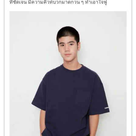
ที่ชัดเจน มีความคิ้วท์บวกมาดกวน ๆ ทำเอาใจฟู