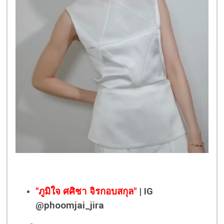
"ภูมิใจ ศศิชา จิรกอบสกุล"
| IG
@phoomjai_jira