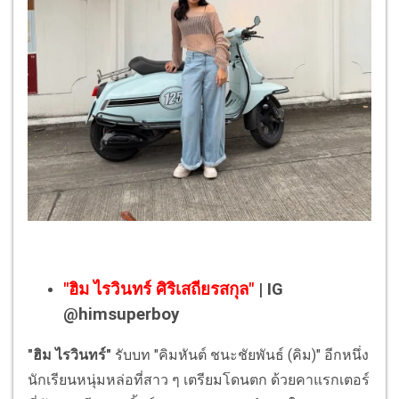
"ฮิม ไรวินทร์ ศิริเสถียรสกุล"
| IG
@himsuperboy
"ฮิม ไรวินทร์"
รับบท "คิมหันต์ ชนะชัยพันธ์ (คิม)" อีกหนึ่ง
นักเรียนหนุ่มหล่อที่สาว ๆ เตรียมโดนตก ด้วยคาแรกเตอร์