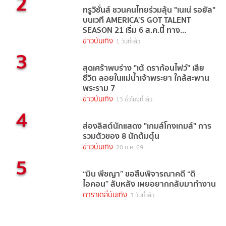
2
ทรูวิชั่นส์ ชวนคนไทยร่วมลุ้น "เนเน่ รอยัล"
บนเวที AMERICA’S GOT TALENT
SEASON 21 เริ่ม 6 ส.ค.นี้ ทาง
TrueVisions NOW
ข่าวบันเทิง
1 วันที่แล้ว
3
สุดเศร้าพบร่าง "เต้ ดราก้อนไฟว์" เสีย
ชีวิต ลอยในแม่น้ำเจ้าพระยา ใกล้สะพาน
พระราม 7
ข่าวบันเทิง
13 ชั่วโมงที่แล้ว
4
ส่องลิสต์นักแสดง "เกมส์โกงเกมส์" การ
รวมตัวของ 8 นักต้มตุ๋น
ข่าวบันเทิง
20 ก.ค. 69
5
“มิน พีชญา” ขอสืบพิจารณาคดี “ดิ
ไอคอน” ลับหลัง เผยอยากกลับมาทำงาน
ดาราเดลี่บันเทิง
3 วันที่แล้ว