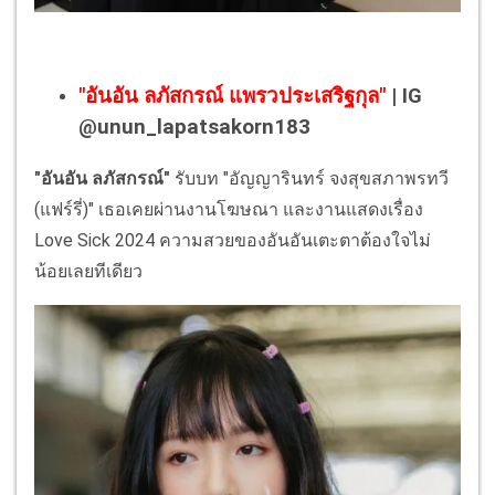
"อันอัน ลภัสกรณ์ แพรวประเสริฐกุล"
| IG
@unun_lapatsakorn183
"อันอัน ลภัสกรณ์"
รับบท "อัญญารินทร์ จงสุขสภาพรทวี
(แฟร์รี่)" เธอเคยผ่านงานโฆษณา และงานแสดงเรื่อง
Love Sick 2024 ความสวยของอันอันเตะตาต้องใจไม่
น้อยเลยทีเดียว