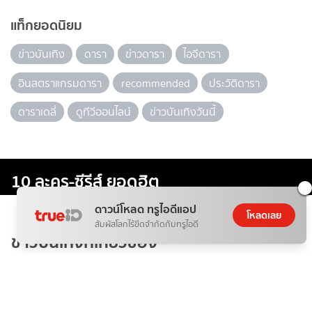
แท็กยอดนิยม
ข่าวบันเทิง
ดารา
ข่าวดารา
ไอจีดารา
อินสตราแกรมดารา
recommended
ประวัติดารา
ดาราเดลี่
ดูทีวีออนไลน์
ข่าวบันเทิงวันนี้
10 ละคร-ซีรีส์ ยอดฮิต
ดาวน์โหลด ทรูไอดีแอป
โหลดเลย
สัมผัสโลกไร้ขีดจำกัดกับทรูไอดี
ข่าวบันเทิงที่เกี่ยวข้อง