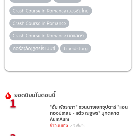
Crash Course in Romance เวอร์ชั่นไทย
Crash Course in Romance
Crash Course in Romance นักแสดง
คอร์ส(ลัด)สูตรโรแมนซ์
trueidstory
ยอดนิยมในตอนนี้
1
"อั้ม พัชราภา" ชวนนางเอกซุปตาร์ "แอน
ทองประสม - แต้ว ณฐพร" บุกตลาด
AumAum
ข่าวบันเทิง
2 วันที่แล้ว