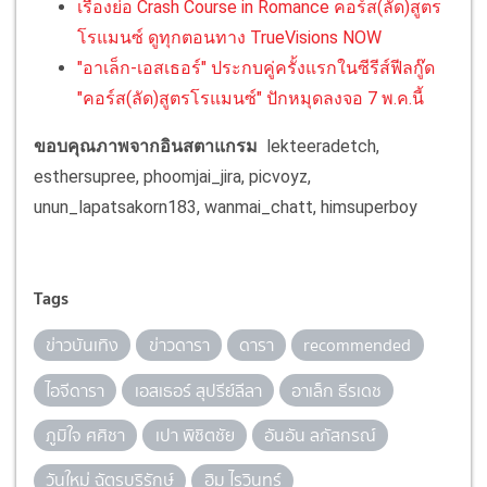
เรื่องย่อ Crash Course in Romance คอร์ส(ลัด)สูตร
โรแมนซ์ ดูทุกตอนทาง TrueVisions NOW
"อาเล็ก-เอสเธอร์" ประกบคู่ครั้งแรกในซีรีส์ฟีลกู๊ด
"คอร์ส(ลัด)สูตรโรแมนซ์" ปักหมุดลงจอ 7 พ.ค.นี้
ขอบคุณภาพจากอินสตาแกรม
lekteeradetch,
esthersupree, phoomjai_jira, picvoyz,
unun_lapatsakorn183, wanmai_chatt, himsuperboy
Tags
ข่าวบันเทิง
ข่าวดารา
ดารา
recommended
ไอจีดารา
เอสเธอร์ สุปรีย์ลีลา
อาเล็ก ธีรเดช
ภูมิใจ ศศิชา
เปา พิชิตชัย
อันอัน ลภัสกรณ์
วันใหม่ ฉัตรบริรักษ์
ฮิม ไรวินทร์