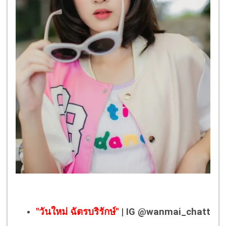
"วันใหม่ ฉัตรบริรักษ์"
| IG @wanmai_chatt