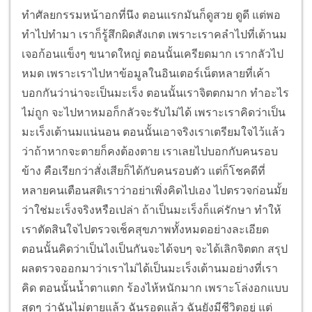
ทำศัลยกรรมหน้าอกที่นึง ตอนแรกมันก็ดูสวย ดูดี แต่พอ
ทำไปทำมา เราก็รู้สึกผิดสังเกต เพราะเราคลำไปที่เต้านม
เจอก้อนแข็งๆ ขนาดใหญ่ ตอนนั้นเครียดมาก เรากลัวไป
หมด เพราะเราไปหาข้อมูลในอินเตอร์เน็ตหลายที่เค้า
บอกกันว่าน่าจะเป็นมะเร็ง ตอนนั้นเราจิตตกมาก ทำอะไร
ไม่ถูก จะไปหาหมอก็กลัวจะรับไม่ได้ เพราะเราคิดว่าเป็น
มะเร็งเต้านมแน่นอน ตอนนั้นเอาจริงเราเตรียมใจไว้แล้ว
ว่าถ้าหากจะตายก็คงต้องตาย เราเลยไปบอกกับคนรอบ
ข้าง คือเรียกว่าสั่งเสียก็ได้กับคนรอบตัว แต่ก็โชคดีที่
หลายคนเตือนสติเราว่าอย่าเพิ่งคิดไปเอง ไปตรวจก่อนมั้ย
ว่าใช่มะเร็งจริงหรือเปล่า ถ้าเป็นมะเร็งก็แค่รักษา ทำให้
เราตัดสินใจไปตรวจเช็คสุขภาพทั้งหมดอย่างละเอียด
ตอนนั้นคิดว่าเป็นไงเป็นกันจะได้จบๆ จะได้เลิกจิตตก สรุป
ผลตรวจออกมาว่าเราไม่ได้เป็นมะเร็งเต้านมอย่างที่เรา
คิด ตอนนั้นน้ำตาแตก ร้องไห้หนักมาก เพราะโล่งอกแบบ
สุดๆ ว่าฉันไม่ตายแล้ว ฉันรอดแล้ว ฉันยังมีชีวิตอยู่ แต่