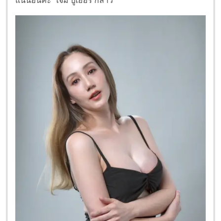
แน่นอนค่ะ” เจมี่ บูเฮอร์ กล่าว