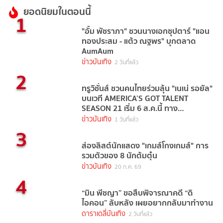
ยอดนิยมในตอนนี้
1
"อั้ม พัชราภา" ชวนนางเอกซุปตาร์ "แอน
ทองประสม - แต้ว ณฐพร" บุกตลาด
AumAum
ข่าวบันเทิง
2 วันที่แล้ว
2
ทรูวิชั่นส์ ชวนคนไทยร่วมลุ้น "เนเน่ รอยัล"
บนเวที AMERICA’S GOT TALENT
SEASON 21 เริ่ม 6 ส.ค.นี้ ทาง
TrueVisions NOW
ข่าวบันเทิง
1 วันที่แล้ว
3
ส่องลิสต์นักแสดง "เกมส์โกงเกมส์" การ
รวมตัวของ 8 นักต้มตุ๋น
ข่าวบันเทิง
20 ก.ค. 69
4
“มิน พีชญา” ขอสืบพิจารณาคดี “ดิ
ไอคอน” ลับหลัง เผยอยากกลับมาทำงาน
ดาราเดลี่บันเทิง
2 วันที่แล้ว