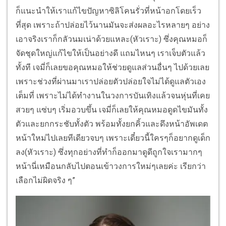
ก็แนะนำให้เราแก้ไขปัญหาซิลิโคนรั่วที่หน้าอกโดยเร็ว
ที่สุด เพราะถ้าปล่อยไว้นานมันจะส่งผลอะไรหลายๆ อย่าง
เอาจริงเราก็กลัวนมเน่าด้วยแหละ(หัวเราะ) ซึ่งคุณหมอก็
จัดชุดใหญ่แก้ไขให้เป็นอย่างดี แถมไหนๆ เราเจ็บตัวแล้ว
ทั้งที เจมี่ก็เลยขอคุณหมอให้ช่วยดูแลส่วนอื่นๆ ไปด้วยเลย
เพราะช่วงที่ผ่านมาเราปล่อยตัวปล่อยใจไม่ได้ดูแลตัวเอง
เต็มที่ เพราะไม่ได้ทำงานในวงการบันเทิงแล้วจนหุ่นที่เคย
สวยๆ แซ่บๆ เริ่มอวบขึ้น เจมี่ก็เลยให้คุณหมอดูดไขมันทั้ง
ตัวและยกกระชับทั้งตัว พร้อมทั้งยกคิ้วและดึงหน้าอัพเดต
หน้าใหม่ไปเลยทีเดียวจบๆ เพราะเดี๋ยวนี้ใครๆก็อยากดูเด็ก
ลง(หัวเราะ) ซึ่งทุกอย่างที่ทำก็ออกมาดูดีถูกใจเรามากๆ
หน้านี่เหมือนกลับไปตอนเข้าวงการใหม่ๆเลยค่ะ เรียกว่า
เลือกไม่ผิดจริง ๆ”