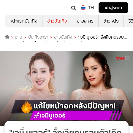
TH
เข้าสู่ระบบ
หน้าแรกบันเทิง
ข่าวบันเทิง
ข่าวละคร
ข่าวหนัง
รี
อ่าน
บันเทิงดารา
ข่าวบันเทิง
"เจมี่ บูเฮอร์" สั่งเสียคนรอบ
ตัว!คิดเองป่วยมะเร็ง สุดท้ายซิลิโคนรั่ว หวิดหน้าอกเน่า!
"เจมี่ บูเฮอร์" สั่งเสียคนรอบตัว!คิด