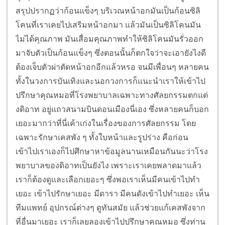
สรุปปรากฏว่าก้อนแข็งๆ บริเวณหน้าอกมันเป็นก้อนซิลิ
โคนที่เราเคยไปเสริมหน้าอกมา แล้วมันเป็นซิลิโคนมัน
ไม่ได้คุณภาพ มันเสื่อมคุณภาพทำให้ซิลิโคนมันรั่วออก
มาจับตัวเป็นก้อนแข็งๆ ซึ่งตอนนั้นก็ตกใจว่าจะเอายังไงดี
ต้องเจ็บตัวผ่าตัดหน้าอกอีกแล้วหรอ จนมีเพื่อนๆ หลายคน
ทั้งในวงการบันเทิงและนอกวงการก็แนะนำเราให้เข้าไป
ปรึกษาคุณหมอที่โรงพยาบาลเฉพาะทางศัลยกรรมตกแต่
งดิอาท อยู่แถวสนามบินดอนเมืองนี่เอง ซึ่งหลายคนก็บอก
เยอะมากว่าที่นี่เค้าเก่งในเรื่องของการศัลยกรรม โดย
เฉพาะรักษาเคสพัง ๆ ทั้งใบหน้าและรูปร่าง คือก่อน
เข้าไปเราเองก็ไปศึกษาหาข้อมูลนานเหมือนกันนะว่าโรง
พยาบาลของดิอาทเป็นยังไง เพราะเราเคยพลาดมาแล้ว
เราก็ต้องดูและเลือกเยอะๆ ซึ่งพอเราเห็นมีคนเข้าไปทำ
เยอะ เข้าไปรักษาเยอะ มีดารา มีคนดังเข้าไปทำเยอะ เห็น
ทีมแพทย์ อุปกรณ์ต่างๆ ดูทันสมัย แล้วช่วยแก้เคสพังจาก
ที่อื่นมาเยอะ เราก็เลยลองเข้าไปปรึกษาคุณหมอ ซึ่งท่าน