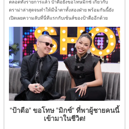
ตลอดทัังรายการแล้ว ป้าตือยังขอโทษมิกซ์ เกี่ยวกับ
ดราม่าล่าสุดจนทำให้มีน้ำตาทั้งสองฝ่าย พร้อมกันนี้ยัง
เปิดเผยความลับที่นี่ทีแรกกับเซ้นส์ของป้าตืออีกด้วย
"ป้าตือ" ขอโทษ "มิกซ์" ที่พาผู้ชายคนนี้
เข้ามาในชีวิต!