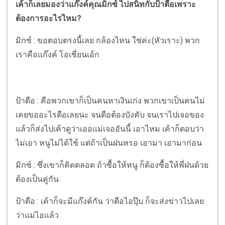
เค้าก็เลยมองว่าแก๊งค์คุณมิกซ์ ไปสนิทกับป้าตื๊อเพราะ
ต้องการอะไรไหม?
มิกซ์ : ขอตอบตรงนี้เลย กล้องไหน ใช่ค่ะ(หัวเราะ) พวก
เราคือแก๊งค์ โอเชี่ยนเอ้ก
ป้าตือ : คือพวกเขาก็เป็นคนหาเงินเก่ง พวกเขาเป็นคนไม่
เคยขออะไรตือเลยนะ จนตือต้องบังคับ จนเราไปเจอของ
แล้วก็ส่งไปเค้าดูว่าเออแม่เจออันนี้ เอาไหม เค้าก็ตอบว่า
ไม่เอา หนูไม่ได้ใช้ แต่ถ้าเป็นฝนหรอ เอามา เอามาก่อน
มิกซ์ : ซึ่งเขาก็คิดตลอด ถ้าซื้อให้หนู ก็ต้องซื้อให้พี่ฝนด้วย
ต้องเป็นคู่กัน
ป้าตือ : เค้าก็จะมีแก๊งค์กัน ว่าตือไอปุ๊บ ก็จะส่งข่าวไปเลย
ว่าแม่ไอแล้ว