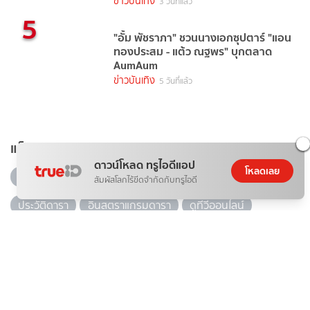
ข่าวบันเทิง
3 วันที่แล้ว
5
"อั้ม พัชราภา" ชวนนางเอกซุปตาร์ "แอน
ทองประสม - แต้ว ณฐพร" บุกตลาด
AumAum
ข่าวบันเทิง
5 วันที่แล้ว
แท็กยอดนิยม
ดาวน์โหลด ทรูไอดีแอป
โหลดเลย
ดารา
ข่าวบันเทิง
ข่าวดารา
ไอจีดารา
สัมผัสโลกไร้ขีดจำกัดกับทรูไอดี
ประวัติดารา
อินสตราแกรมดารา
ดูทีวีออนไลน์
ดาราเดลี่
recommended
ดูละครออนไลน์
10 ละคร-ซีรีส์ ยอดฮิต