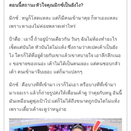
ตอนนี้สถานะหัวใจคุณมิกซ์เป็นยังไง?
มิกซ์ : หนูก็โสดแหละ แต่ก็มีคนเข้ามาคุย ก็หาเองแหละ
เพราะหาเองไม่ค่อยพลาดเท่าไหร่
ป้าตือ : เอางี้ ถ้าอยู่บ้านเดียวกัน วันๆ ฉันไม่ต้องทำอะไร
เช็ดแต่บันได หัวบันไดไม่แห้ง ซึ่งถามว่าสเปคเค้าเป็นยัง
ไง ใครก็ได้ที่อยู่ด้วยกับเขาแล้วเขาสบายใจ เอาลึกลึกเนอ
ะ ขอขายของเนอะ เค้าไม่ได้เป็นคนเยอะ แต่คนชอบกลัว
เค้า คนเข้ามาจีบเยอะ แต่ก็มาแปลกๆ
มิกซ์ : คือบางทีที่เข้ามา เราก็ไม่เอา หรือบางทีที่เข้ามา
มาเจอเรา แล้วก็ถ่ายรูปส่งให้เพื่อนเค้าดู ว่าคุยกับหนู อันนี้
มันเหมือนดูพุ่งเป้าไป แต่ก็ไม่ได้ถึงขนาดถูกบันไดไม่แห้ง
เพราะเดี๋ยวเค้าจะดูว่าหนูง่าย