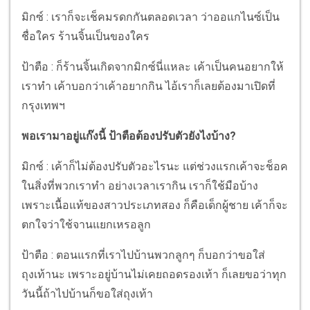
มิกซ์ : เราก็จะเช็คมรดกกันตลอดเวลา ว่าออแกไนซ์เป็น
ชื่อใคร ร้านจิ้นเป็นของใคร
ป้าตือ : ก็ร้านจิ้นเกิดจากมิกซ์นี่แหละ เค้าเป็นคนอยากให้
เราทำ เค้าบอกว่าเค้าอยากกิน ไอ้เราก็เลยต้องมาเปิดที่
กรุงเทพฯ
พอเรามาอยู่แก๊งนี้ ป้าตือต้องปรับตัวยังไงบ้าง?
มิกซ์ : เค้าก็ไม่ต้องปรับตัวอะไรนะ แต่ช่วงแรกเค้าจะช็อค
ในสิ่งที่พวกเราทำ อย่างเวลาเรากิน เราก็ใช้มือบ้าง
เพราะเนื้อแท้ของสาวประเภทสอง ก็คือเด็กผู้ชาย เค้าก็จะ
ตกใจว่าใช้จานแยกเหรอลูก
ป้าตือ : ตอนแรกที่เราไปบ้านพวกลูกๆ ก็บอกว่าขอใส่
ถุงเท้านะ เพราะอยู่บ้านไม่เคยถอดรองเท้า ก็เลยขอว่าทุก
วันนี้ถ้าไปบ้านก็ขอใส่ถุงเท้า