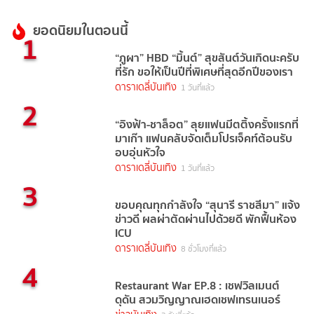
ยอดนิยมในตอนนี้
1
“ภูผา” HBD “มิ้นต์” สุขสันต์วันเกิดนะครับ
ที่รัก ขอให้เป็นปีที่พิเศษที่สุดอีกปีของเรา
ดาราเดลี่บันเทิง
1 วันที่แล้ว
2
“อิงฟ้า-ชาล็อต” ลุยแฟนมีตติ้งครั้งแรกที่
มาเก๊า แฟนคลับจัดเต็มโปรเจ็คท์ต้อนรับ
อบอุ่นหัวใจ
ดาราเดลี่บันเทิง
1 วันที่แล้ว
3
ขอบคุณทุกกำลังใจ “สุนารี ราชสีมา” แจ้ง
ข่าวดี ผลผ่าตัดผ่านไปด้วยดี พักฟื้นห้อง
ICU
ดาราเดลี่บันเทิง
8 ชั่วโมงที่แล้ว
4
Restaurant War EP.8 : เชฟวิลเมนต์
ดุดัน สวมวิญญาณเฮดเชฟเทรนเนอร์