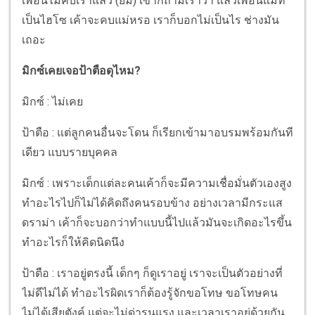
เพื่อนไม่คบเราแล้ว (ยิ้ม) เขาก็ถามเราว่า แล้วเพื่อนแม่ที่
เป็นไฮโซ เค้าจะคบแม่หรอ เราก็บอกไม่เป็นไร ช่างมัน
เถอะ
มิกซ์เคยเจอป้าตือดุไหม?
มิกซ์ : ไม่เคย
ป้าตือ : แต่ลูกคนอื่นจะโดน ก็เรียกเข้ามาอบรมพร้อมกันที
เดียว แบบรายบุคคล
มิกซ์ : เพราะเด็กแต่ละคนเค้าก็จะมีความเชื่อมั่นตัวเองสูง
ทำอะไรไปก็ไม่ได้คิดถึงคนรอบข้าง อย่างเวลามีกระแส
ดราม่า เค้าก็จะบอกว่าทำแบบนี้ไปแล้วมันจะเกิดอะไรขึ้น
ทำอะไรก็ให้คิดนิดนึง
ป้าตือ : เราอยู่ตรงนี้ เด็กๆ ก็ดูเราอยู่ เราจะเป็นตัวอย่างที่
ไม่ดีไม่ได้ ทำอะไรผิดเราก็ต้องรู้จักขอโทษ ขอโทษคน
ไม่ได้เสียตังค์ แต่จะไม่ด่ารุนแรง และเวลาเราอยู่ด้วยกัน