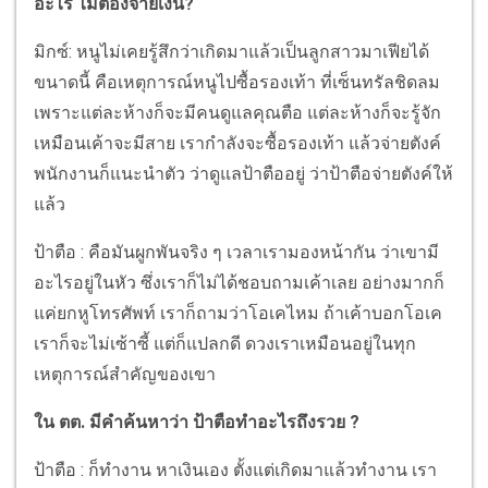
อะไร ไม่ต้องจ่ายเงิน?
มิกซ์: หนูไม่เคยรู้สึกว่าเกิดมาแล้วเป็นลูกสาวมาเฟียได้
ขนาดนี้ คือเหตุการณ์หนูไปซื้อรองเท้า ที่เซ็นทรัลชิดลม
เพราะแต่ละห้างก็จะมีคนดูแลคุณตือ แต่ละห้างก็จะรู้จัก
เหมือนเค้าจะมีสาย เรากำลังจะซื้อรองเท้า แล้วจ่ายตังค์
พนักงานก็แนะนำตัว ว่าดูแลป้าตืออยู่ ว่าป้าตือจ่ายตังค์ให้
แล้ว
ป้าตือ : คือมันผูกพันจริง ๆ เวลาเรามองหน้ากัน ว่าเขามี
อะไรอยู่ในหัว ซึ่งเราก็ไม่ได้ชอบถามเค้าเลย อย่างมากก็
แค่ยกหูโทรศัพท์ เราก็ถามว่าโอเคไหม ถ้าเค้าบอกโอเค
เราก็จะไม่เซ้าซี้ แต่ก็แปลกดี ดวงเราเหมือนอยู่ในทุก
เหตุการณ์สำคัญของเขา
ใน ตต. มีคำค้นหาว่า ป้าตือทำอะไรถึงรวย ?
ป้าตือ : ก็ทำงาน หาเงินเอง ตั้งแต่เกิดมาแล้วทำงาน เรา