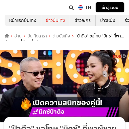
TH
เข้าสู่ระบบ
หน้าแรกบันเทิง
ข่าวบันเทิง
ข่าวละคร
ข่าวหนัง
รี
อ่าน
บันเทิงดารา
ข่าวบันเทิง
"ป้าตือ" ขอโทษ "มิกซ์" ที่พา
ผู้ชายคนนี้เข้ามาในชีวิต!
"ป้าตือ" ขอโทษ "มิกซ์" ที่พาผู้ชาย