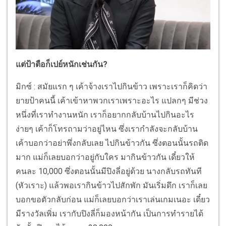
แต่ป้าตือก็เปย์หนักเช่นกัน?
มิกซ์ : สมัยแรก ๆ เค้าจ้างเราไปกินข้าว เพราะเราก็คิดว่า
ยายป้าคนนี้ เค้าเข้าหาพวกเราเพราะอะไร แปลกๆ มีช่วง
หนึ่งที่เราทำงานหนัก เราก็อยากกลับบ้านไปกินอะไร
ง่ายๆ เค้าก็โทรถามว่าอยู่ไหน ซึ่งเรากำลังจะกลับบ้าน
เค้าบอกว่าอย่าพึ่งกลับเลย ไปกินข้าวกัน ซึ่งตอนนั้นรถติด
มาก แม่ก็เลยบอกว่าอยู่กับใคร มากินข้าวกัน เดี๋ยวให้
คนละ 10,000 ซึ่งตอนนั้นมีปิงลี่อยู่ด้วย นางกลับรถทันที
(หัวเราะ) แล้วพอเรากินข้าวไปสักพัก มันเริ่มดึก เราก็เลย
บอกขอตัวกลับก่อน แม่ก็เลยบอกว่าเราเล่นเกมเนอะ เดี๋ยว
มีรางวัลเพิ่ม เรากับปิงลี่ก็มองหน้ากัน เป็นการทำรายได้