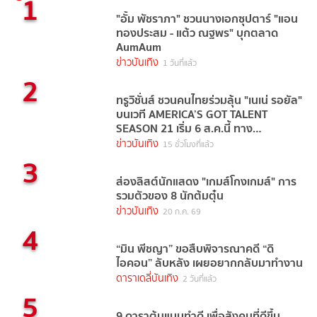
1
"อั้ม พัชราภา" ชวนนางเอกซุปตาร์ "แอน
ทองประสม - แต้ว ณฐพร" บุกตลาด
AumAum
ข่าวบันเทิง
1 วันที่แล้ว
2
ทรูวิชั่นส์ ชวนคนไทยร่วมลุ้น "เนเน่ รอยัล"
บนเวที AMERICA’S GOT TALENT
SEASON 21 เริ่ม 6 ส.ค.นี้ ทาง
TrueVisions NOW
ข่าวบันเทิง
15 ชั่วโมงที่แล้ว
3
ส่องลิสต์นักแสดง "เกมส์โกงเกมส์" การ
รวมตัวของ 8 นักต้มตุ๋น
ข่าวบันเทิง
20 ก.ค. 69
4
“มิน พีชญา” ขอสืบพิจารณาคดี “ดิ
ไอคอน” ลับหลัง เผยอยากกลับมาทำงาน
ดาราเดลี่บันเทิง
2 วันที่แล้ว
5
9 ดาราต้นแบบทำดี เพื่อสังคมที่ดีขึ้น