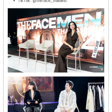
TikTok : @theface_thailand