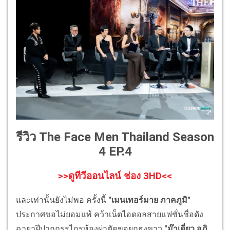
รีวิว The Face Men Thailand Season
4 EP.4
>>ดูทีวีออนไลน์ ช่อง 3HD<<
และเท่านั้นยังไม่พอ ครั้งนี้
"เมนเทอร์มาย ภาคภูมิ"
ประกาศขอไม่ยอมแพ้ คว้าเน็ตไอดอลสายแฟชั่นชื่อดัง
ฉายาฝีปากกรรไกรห้องผ่าตัดขอยกธงขาว
"ม๊าเดี่ยว อภิ