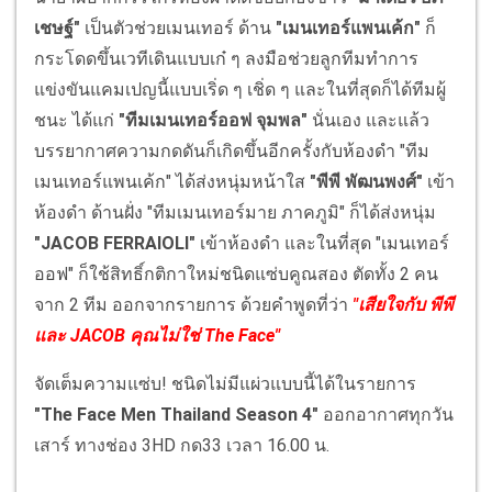
เชษฐ์"
เป็นตัวช่วยเมนเทอร์ ด้าน
"เมนเทอร์แพนเค้ก"
ก็
กระโดดขึ้นเวทีเดินแบบเก๋ ๆ ลงมือช่วยลูกทีมทำการ
แข่งขันแคมเปญนี้แบบเริ่ด ๆ เชิ่ด ๆ และในที่สุดก็ได้ทีมผู้
ชนะ ได้แก่
"ทีมเมนเทอร์ออฟ จุมพล"
นั่นเอง และแล้ว
บรรยากาศความกดดันก็เกิดขึ้นอีกครั้งกับห้องดำ "ทีม
เมนเทอร์แพนเค้ก" ได้ส่งหนุ่มหน้าใส
"พีพี พัฒนพงศ์"
เข้า
ห้องดำ ด้านฝั่ง "ทีมเมนเทอร์มาย ภาคภูมิ" ก็ได้ส่งหนุ่ม
"JACOB FERRAIOLI"
เข้าห้องดำ และในที่สุด "เมนเทอร์
ออฟ" ก็ใช้สิทธิ์กติกาใหม่ชนิดแซ่บคูณสอง ตัดทั้ง 2 คน
จาก 2 ทีม ออกจากรายการ ด้วยคำพูดที่ว่า
"เสียใจกับ พีพี
และ JACOB คุณไม่ใช่ The Face"
จัดเต็มความแซ่บ! ชนิดไม่มีแผ่วแบบนี้ได้ในรายการ
"The Face Men Thailand Season 4"
ออกอากาศทุกวัน
เสาร์ ทางช่อง 3HD กด33 เวลา 16.00 น.