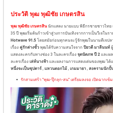
ประวัติ พุฒ พุฒิชัย เกษตรสิน
พุฒ พุฒิชัย เกษตรสิน
นักแสดง นายแบบ พิธีกรชายชาวไทย เกิ
35 ปี พุฒเริ่มต้นก้าวเข้าสู่วงการบันเทิงจากการเป็นวีเจในรา
Hotwave 91.5
โดยสมัยก่อนทุกคนจะรู้จักพุฒในนามดีเจปล
เรื่อง
คู่รักต่างขั้ว
พุฒได้รับความสนใจจาก
ปิยวดี มาลีนนท์
ผ
แสดงละครกับทางช่อง 3 ในละครเรื่อง
จุดนัดภพ ปี 2
และผลง
ละครเรื่อง
เล่ห์นางฟ้า
และผลงานการแสดงเด่นของพุฒ ได้แ
หนึ่งจะเป็นซุปตาร์
,
แหวนดอกไม้
,
เกมมายา
,
สงครามนักปั้
รักสามเศร้า "พุฒ-ปุ๊กลุก-สน" เตรียมลงจอ เปิดฉากเข้มข