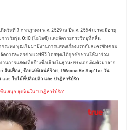
ดวันที่ 3 กรกฎาคม พ.ศ. 2529 ณ ปีพ.ศ. 2564 เขาจะมีอายุ
ยการวัยรุ่น
O:IC
(โอไอซี) และจัดรายการวิทยุที่คลื่น
ากระพง พุฒเริ่มมามีงานการแสดงเรื่องแรกกับละครซิทคอม
ู้จัดการละครค่ายเวฟทีวี โดยพุฒได้ถูกชักชวนให้มาร่วม
านการแสดงที่สร้างชื่อเสียงในฐานะพระเอกเต็มตัวมาจาก
ก่
ฝันเฟื่อง
,
ร้อยเล่ห์เสน่ห์ร้าย
,
I Wanna Be Sup'Tar วัน
น
และ
ใบไม้ที่ปลิดปลิว และ ปาฏิหาริย์รัก
้น สนุก สุดฟินใน "ปาฏิหาริย์รัก"