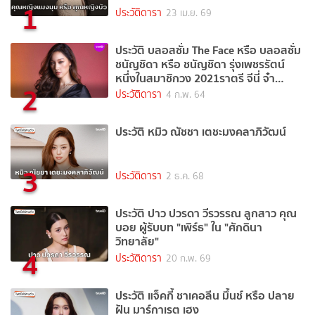
1
ประวัติดารา
23 เม.ย. 69
ประวัติ บลอสซั่ม The Face หรือ บลอสซั่ม
ชนัญชิดา หรือ ชนัญชิดา รุ่งเพชรรัตน์
หนึ่งในสมาชิกวง 2021ราตรี จีนี่ จ๋า
2
(2021)
ประวัติดารา
4 ก.พ. 64
ประวัติ หมิว ณัชชา เตชะมงคลาภิวัฒน์
3
ประวัติดารา
2 ธ.ค. 68
ประวัติ ปาว ปวรดา วีรวรรณ ลูกสาว คุณ
บอย ผู้รับบท "เพิร์ธ" ใน "ศักดินา
วิทยาลัย"
4
ประวัติดารา
20 ก.พ. 69
ประวัติ แจ็คกี้ ชาเคอลีน มึ้นช์ หรือ ปลาย
ฝัน มาร์กาเรต เฮง