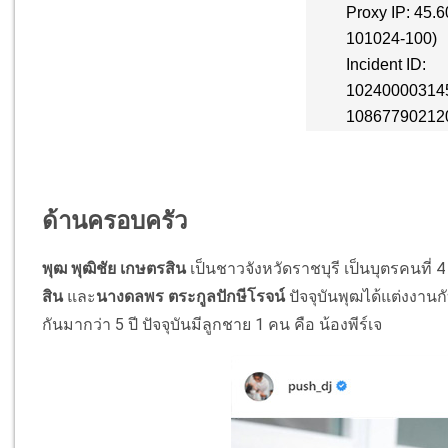
ด้านครอบครัว
พุฒ พุฒิชัย เกษตรสิน
เป็นชาวจังหวัดราชบุรี เป็นบุตรคนที
สิน
และ
นางดลพร ตระกูลปักษีโรจน์
ปัจจุบันพุฒได้แต่งงานก
กันมากว่า 5 ปี ปัจจุบันมีลูกชาย 1 คน คือ น้องพีร์เจ