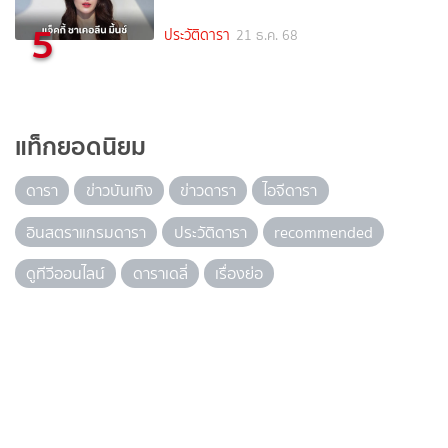
5
ประวัติดารา
21 ธ.ค. 68
แท็กยอดนิยม
ดารา
ข่าวบันเทิง
ข่าวดารา
ไอจีดารา
อินสตราแกรมดารา
ประวัติดารา
recommended
ดูทีวีออนไลน์
ดาราเดลี่
เรื่องย่อ