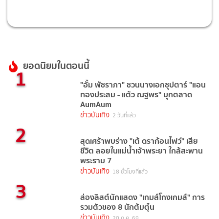
ยอดนิยมในตอนนี้
1
"อั้ม พัชราภา" ชวนนางเอกซุปตาร์ "แอน
ทองประสม - แต้ว ณฐพร" บุกตลาด
AumAum
ข่าวบันเทิง
2 วันที่แล้ว
2
สุดเศร้าพบร่าง "เต้ ดราก้อนไฟว์" เสีย
ชีวิต ลอยในแม่น้ำเจ้าพระยา ใกล้สะพาน
พระราม 7
ข่าวบันเทิง
18 ชั่วโมงที่แล้ว
3
ส่องลิสต์นักแสดง "เกมส์โกงเกมส์" การ
รวมตัวของ 8 นักต้มตุ๋น
ข่าวบันเทิง
20 ก.ค. 69