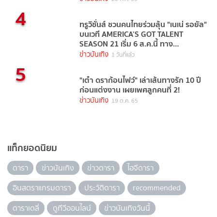
4
ทรูวิชั่นส์ ชวนคนไทยร่วมลุ้น "เนเน่ รอยัล"
บนเวที AMERICA’S GOT TALENT
SEASON 21 เริ่ม 6 ส.ค.นี้ ทาง
TrueVisions NOW
ข่าวบันเทิง
1 วันที่แล้ว
5
"เต๋า ดราก้อนไฟว์" เล่าเส้นทางรัก 10 ปี
ก่อนแต่งงาน เผยเพศลูกคนที่ 2!
ข่าวบันเทิง
19 ต.ค. 65
แท็กยอดนิยม
ดารา
ข่าวบันเทิง
ข่าวดารา
ไอจีดารา
อินสตราแกรมดารา
ประวัติดารา
recommended
ดาราเดลี่
ดูทีวีออนไลน์
ข่าวบันเทิงวันนี้