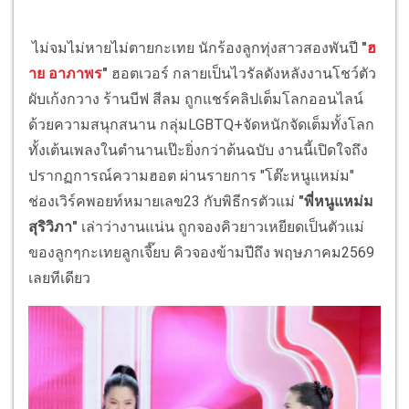
ไม่จมไม่หายไม่ตายกะเทย นักร้องลูกทุ่งสาวสองพันปี
"
ฮ
าย อาภาพร
"
ฮอตเวอร์ กลายเป็นไวรัลดังหลังงานโชว์ตัว
ผับเก้งกวาง ร้านบีฟ สีลม ถูกแชร์คลิปเต็มโลกออนไลน์
ด้วยความสนุกสนาน กลุ่มLGBTQ+จัดหนักจัดเต็มทั้งโลก
ทั้งเต้นเพลงในตำนานเป๊ะยิ่งกว่าต้นฉบับ งานนี้เปิดใจถึง
ปรากฏการณ์ความฮอต ผ่านรายการ "โต๊ะหนูแหม่ม"
ช่องเวิร์คพอยท์หมายเลข23 กับพิธีกรตัวแม่
"พี่หนูแหม่ม
สุริวิภา"
เล่าว่างานแน่น ถูกจองคิวยาวเหยียดเป็นตัวแม่
ของลูกๆกะเทยลูกเจี๊ยบ คิวจองข้ามปีถึง พฤษภาคม2569
เลยทีเดียว