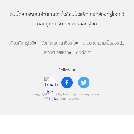
วันนี้
ดู
สิทธิพิเศษ
อ่าน
เกม
ตาตั้ง
ช้อปปิ้ง
แพ็กเกจ
กล่องทรูไอดีทีวี
คอมมูนิตี้
บริการช่วยเหลือทรูไอดี
เกี่ยวกับทรูไอดี
ข้อกำหนดและเงื่อนไข
นโยบายความเป็นส่วนตัว
บริการช่วยเหลือ
ติดต่อเรา
Follow us
Copyright © True Digital Group Company Limited.
All rights reserved