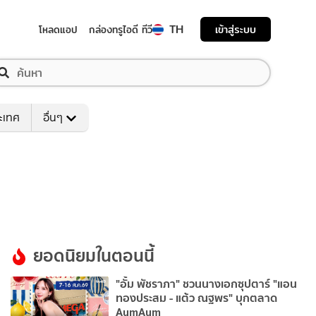
TH
เข้าสู่ระบบ
โหลดแอป
กล่องทรูไอดี ทีวี
ระเทศ
อื่นๆ
ยอดนิยมในตอนนี้
"อั้ม พัชราภา" ชวนนางเอกซุปตาร์ "แอน
ทองประสม - แต้ว ณฐพร" บุกตลาด
AumAum