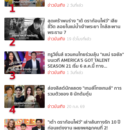
1
ข่าวบันเทิง
2 วันที่แล้ว
สุดเศร้าพบร่าง "เต้ ดราก้อนไฟว์" เสีย
ชีวิต ลอยในแม่น้ำเจ้าพระยา ใกล้สะพาน
พระราม 7
2
ข่าวบันเทิง
19 ชั่วโมงที่แล้ว
ทรูวิชั่นส์ ชวนคนไทยร่วมลุ้น "เนเน่ รอยัล"
บนเวที AMERICA’S GOT TALENT
SEASON 21 เริ่ม 6 ส.ค.นี้ ทาง
3
TrueVisions NOW
ข่าวบันเทิง
1 วันที่แล้ว
ส่องลิสต์นักแสดง "เกมส์โกงเกมส์" การ
รวมตัวของ 8 นักต้มตุ๋น
4
ข่าวบันเทิง
20 ก.ค. 69
"เต๋า ดราก้อนไฟว์" เล่าเส้นทางรัก 10 ปี
ก่อนแต่งงาน เผยเพศลูกคนที่ 2!