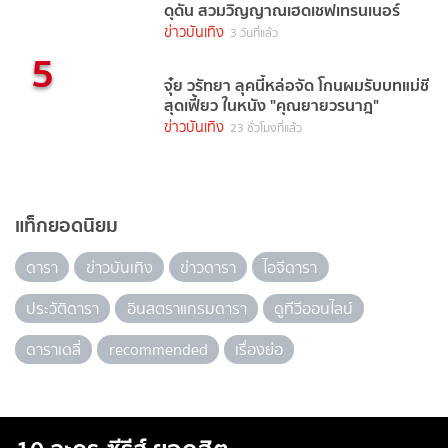
ดุดัน สวมวิญญาณเฮดเชฟเทรนเนอร์
ข่าวบันเทิง
3 วันที่แล้ว
5
จุ๋ย วรัทยา ลุคนี้หล่อจัด โกนผมรับบทแม่ชี
สุดเฟี้ยว ในหนัง "คุณยายวรนาฎ"
ข่าวบันเทิง
23 ชั่วโมงที่แล้ว
แท็กยอดนิยม
ดารา
ข่าวบันเทิง
ข่าวดารา
ไอจีดารา
ประวัติดารา
อินสตราแกรมดารา
ดูทีวีออนไลน์
ดาราเดลี่
recommended
เรื่องย่อ