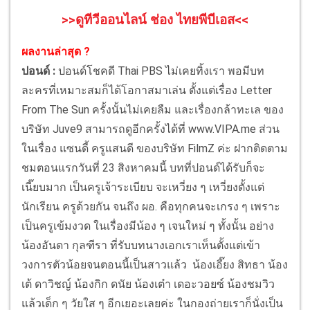
>>ดูทีวีออนไลน์ ช่อง ไทยพีบีเอส<<
ผลงานล่าสุด ?
ปอนด์ :
ปอนด์โชคดี Thai PBS ไม่เคยทิ้งเรา พอมีบท
ละครที่เหมาะสมก็ได้โอกาสมาเล่น ตั้งแต่เรื่อง Letter
From The Sun ครั้งนั้นไม่เคยลืม และเรื่องกล้าทะเล ของ
บริษัท Juve9 สามารถดูอีกครั้งได้ที่ www.VIPA.me ส่วน
ในเรื่อง แซนดี้ ครูแสนดี ของบริษัท FilmZ ค่ะ ฝากติดตาม
ชมตอนแรกวันที่ 23 สิงหาคมนี้ บทที่ปอนด์ได้รับก็จะ
เนี๊ยบมาก เป็นครูเจ้าระเบียบ จะเหวี่ยง ๆ เหวี่ยงตั้งแต่
นักเรียน ครูด้วยกัน จนถึง ผอ. คือทุกคนจะเกรง ๆ เพราะ
เป็นครูเข้มงวด ในเรื่องมีน้อง ๆ เจนใหม่ ๆ ทั้งนั้น อย่าง
น้องอันดา กุลฑีรา ที่รับบทนางเอกเราเห็นตั้งแต่เข้า
วงการตัวน้อยจนตอนนี้เป็นสาวแล้ว น้องเอี๊ยง สิทธา น้อง
เต้ ดาวิชญ์ น้องกิก ดนัย น้องเต๋า เดอะวอยซ์ น้องชมวิว
แล้วเด็ก ๆ วัยใส ๆ อีกเยอะเลยค่ะ ในกองถ่ายเราก็นั่งเป็น