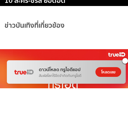
10 ละคร-ซีรีส์ ยอดฮิต
ข่าวบันเทิงที่เกี่ยวข้อง
ดาวน์โหลด ทรูไอดีแอป
โหลดเลย
สัมผัสโลกไร้ขีดจำกัดกับทรูไอดี