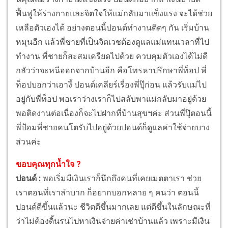
ฟื้นฟูให้ร่างกายและจิตใจให้แม่กลับมาแข็งแรง จะได้ช่วย
เหลือตัวเองได้ อย่างตอนนี้ปอนด์ทำงานติดๆ กัน เริ่มบ้าน
หมุนอีก แล้วพี่ชายที่เป็นจิตเวชต้องดูแลแม่แทนเวลาที่ไป
ทำงาน พี่ชายก็สะสมเครียดไปด้วย ควบคุมตัวเองได้ไม่ดี
กลัวว่าจะหนีออกจากบ้านอีก คือโทรหาปรึกษาพี่ท็อป พี่
ท็อปบอกว่าเอางี้ ปอนด์เคลียร์เรื่องพี่ปุ๊ก่อน แล้วรับแม่ไป
อยู่กับพี่ท็อป พอเราว่างเราก็ไปสลับพาแม่กลับมาอยู่ด้วย
พอติดงานต่อเนื่องก็จะไปฝากที่บ้านสุขฯค่ะ ส่วนพี่ปุ๊ตอนนี้
พี่ป้อมพี่ชายคนโตรับไปอยู่ด้วยปอนด์ก็ดูแลค่าใช้จ่ายบาง
ส่วนค่ะ
ขอบคุณทุกน้ำใจ ?
ปอนด์ :
พอเริ่มมีเงินเราก็นึกถึงคนที่เคยเมตตาเรา ช่วย
เราตอนที่เราลำบาก ก็อยากบอกหลาย ๆ คนว่า ตอนนี้
ปอนด์ดีขึ้นแล้วนะ ชีวิตดีขึ้นมากเลย แต่ดีขึ้นในลักษณะที่
ว่าไม่ต้องดิ้นรนไปหาเงินจ่ายค่าเช่าบ้านแล้ว เพราะมีเงิน