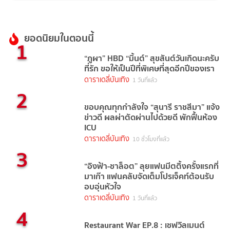
ยอดนิยมในตอนนี้
1
“ภูผา” HBD “มิ้นต์” สุขสันต์วันเกิดนะครับ
ที่รัก ขอให้เป็นปีที่พิเศษที่สุดอีกปีของเรา
ดาราเดลี่บันเทิง
1 วันที่แล้ว
2
ขอบคุณทุกกำลังใจ “สุนารี ราชสีมา” แจ้ง
ข่าวดี ผลผ่าตัดผ่านไปด้วยดี พักฟื้นห้อง
ICU
ดาราเดลี่บันเทิง
10 ชั่วโมงที่แล้ว
3
“อิงฟ้า-ชาล็อต” ลุยแฟนมีตติ้งครั้งแรกที่
มาเก๊า แฟนคลับจัดเต็มโปรเจ็คท์ต้อนรับ
อบอุ่นหัวใจ
ดาราเดลี่บันเทิง
1 วันที่แล้ว
4
Restaurant War EP.8 : เชฟวิลเมนต์