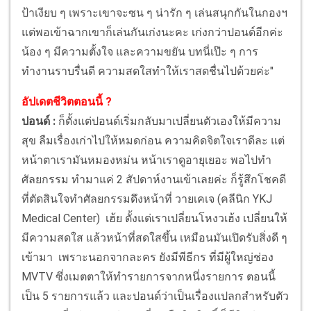
ป้าเงียบ ๆ เพราะเขาจะซน ๆ น่ารัก ๆ เล่นสนุกกันในกองฯ
แต่พอเข้าฉากเขาก็เล่นกันเก่งนะคะ เก่งกว่าปอนด์อีกค่ะ
น้อง ๆ มีความตั้งใจ และความขยัน บทนี่เป๊ะ ๆ การ
ทำงานราบรื่นดี ความสดใสทำให้เราสดชื่นไปด้วยค่ะ"
อัปเดตชีวิตตอนนี้ ?
ปอนด์ :
ก็ตั้งแต่ปอนด์เริ่มกลับมาเปลี่ยนตัวเองให้มีความ
สุข ลืมเรื่องเก่าไปให้หมดก่อน ความคิดจิตใจเราดีละ แต่
หน้าตาเรามันหมองหม่น หน้าเราดูอายุเยอะ พอไปทำ
ศัลยกรรม ทำมาแค่ 2 สัปดาห์งานเข้าเลยค่ะ ก็รู้สึกโชคดี
ที่ตัดสินใจทำศัลยกรรมดึงหน้าที่ วายเคเจ (คลีนิก YKJ
Medical Center) เฮ้ย ตั้งแต่เราเปลี่ยนโหงวเฮ้ง เปลี่ยนให้
มีความสดใส แล้วหน้าที่สดใสขึ้น เหมือนมันเปิดรับสิ่งดี ๆ
เข้ามา เพราะนอกจากละคร ยังมีพีธีกร ที่มีผู้ใหญ่ช่อง
MVTV ซึ่งเมตตาให้ทำรายการจากหนึ่งรายการ ตอนนี้
เป็น 5 รายการแล้ว และปอนด์ว่าเป็นเรื่องแปลกสำหรับตัว