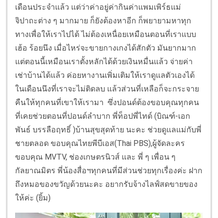
เดือนประจำแล้ว แต่ว่าค่าอยู่ค่ากินค่าแพมเพิร์ธแม่
จิปาถะต่าง ๆ มากมาย ก็ยังต้องหาอีก ก็พยายามหาทุก
ทางเพื่อให้เราไปได้ ไม่ต้องเหนื่อยเหมือนตอนที่เราแบบ
เฮ้อ ร้อยนึง เมื่อไหร่จะขายกางเกงได้สักตัว มันยากมาก
แต่ตอนนี้เหมือนเราตั้งหลักได้ด้วยเงินหมื่นแล้ว จ่ายค่า
เช่าบ้านได้แล้ว ค่อยหางานเพิ่มเติมให้เราดูแลตัวเองได้
ในเดือนนึงที่เราจะไม่ติดลบ แล้วส่วนที่เหลือก็จะกระจาย
คืนให้ทุกคนที่เขาให้เรามา ซึ่งปอนด์ต้องขอบคุณทุกคน
ที่เคยช่วยตอนที่ปอนด์ลำบาก พี่ท็อปพี่ไทด์ (บิณฑ์-เอก
พันธ์ บรรลือฤทธิ์ )บ้านสุขสุดท้าย นะคะ ช่วยดูแลแม่กับพี่
ชายตลอด ขอบคุณไทยพีบีเอส(Thai PBS),ผู้จัดละคร
ขอบคุณ MVTV, ช่องเกษตรนิวส์ และ พี่ ๆ เพื่อน ๆ
กัลยาณมิตร พี่น้องสื่อฯทุกคนที่มีส่วนช่วยทุกเรื่องค่ะ ฝาก
ถึงหมอของขวัญด้วยนะคะ อยากรับจ้างไลฟ์สดขายของ
ให้ค่ะ (ยิ้ม)