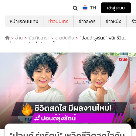
TH
เข้าสู่ระบบ
หน้าแรกบันเทิง
ข่าวบันเทิง
ข่าวละคร
ข่าวหนัง
รี
อ่าน
บันเทิงดารา
ข่าวบันเทิง
"ปอนด์ รุ่งรัตน์" พลิกชีวิต
สดใสกับละครเรื่องใหม่ "แซนดี้ ครูแสนดี"
"ปอนด์ รุ่งรัตน์" พลิกชีวิตสดใสกับ