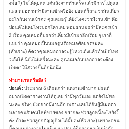
งมั้ย ?) ไม่ได้คุยค่ะ แต่หลังจากทำเสร็จ แล้วมีการไปดูแล
แผล หมอถามว่ามีงานเข้าหรือยัง ปอนด์ก็ถามว่ามันเกี่ยว
อะไรกับงานเข้าคะ คุณหมอรู้ได้ยังไงคะว่ามีงานเข้า คือ
ปอนด์ไม่เคยโทรบอกใครเลย พอบอกหมอว่ามีละครเข้า
2 เรื่อง คุณหมอก็บอกว่าเดี๋ยวมีเข้ามาอีกเรื่อย ๆ เราก็
แบบว่า คุณหมอเป็นหมอดูหรือหมอศัลยกรรมคะ
(หัวเราะ) คิดว่าคุณหมออาจจะรู้โหงวเฮ้งแล้วทำเปิดโหง
วเฮ้งให้ นี่ยังไม่เสร็จนะคะ คุณหมอกันบอกอาจจะต้อง
เปิดตาให้สว่างขึ้นอีกนิดนึง
ทำมานานหรือยัง ?
ปอนด์ :
ประมาณ 6 เดือนกว่า แต่งานเข้ามาก ปอนด์
อยากเปิดตารางงานให้ดูเลย ว่ามีทุกวันเลย แต่ยังไม่พอ
นะคะ จริงๆ ยังอยากมีงานอีก เพราะเคยได้ยินผู้มีเมตตา
หลายคนรับคนไลฟ์ขายของ อยากจะช่วยลูกหนี้อะไรยังงี้
ค่ะ ถ้าจะช่วยลูกกตัญญูด้วยได้มั้ยคะ(หัวเราะ) เพราะตอน
นี้คุณแม่ร่างกายไม่แข็งแรง ปอนด์ก็อยากหาเงินบำบัด