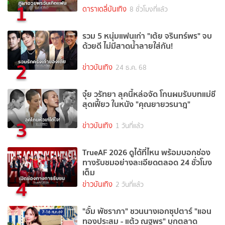
1
ดาราเดลี่บันเทิง
8 ชั่วโมงที่แล้ว
รวม 5 หนุ่มแฟนเก่า "เต้ย จรินทร์พร" จบ
ด้วยดี ไม่มีสาดน้ำลายใส่กัน!
2
ข่าวบันเทิง
24 ธ.ค. 68
จุ๋ย วรัทยา ลุคนี้หล่อจัด โกนผมรับบทแม่ชี
สุดเฟี้ยว ในหนัง "คุณยายวรนาฎ"
3
ข่าวบันเทิง
1 วันที่แล้ว
TrueAF 2026 ดูได้ที่ไหน พร้อมบอกช่อง
ทางรับชมอย่างละเอียดตลอด 24 ชั่วโมง
เต็ม
4
ข่าวบันเทิง
2 วันที่แล้ว
"อั้ม พัชราภา" ชวนนางเอกซุปตาร์ "แอน
ทองประสม - แต้ว ณฐพร" บุกตลาด