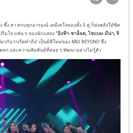
ึ้ง ซึ้ง ฮา ครบทุกอารมณ์ เคมีเคใจของทั้ง 5 คู่ ก็ส่งพลังให้ซิต
ตปริ่มใจ แฟน ๆ ของนักแสดง
"อิงฟ้า-ชาล็อต, โซแบม-มีน่า, จิ
เดียวกันว่าเริ่ดทำถึง! เป็นมิติใหม่ของ MGI BEYOND ซึ่ง
 และความสัมพันธ์ที่ค่อย ๆ พัฒนาอย่างไม่รู้ตัว