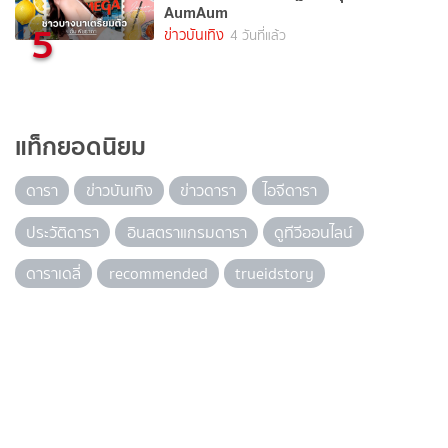
AumAum
5
ข่าวบันเทิง
4 วันที่แล้ว
แท็กยอดนิยม
ดารา
ข่าวบันเทิง
ข่าวดารา
ไอจีดารา
ประวัติดารา
อินสตราแกรมดารา
ดูทีวีออนไลน์
ดาราเดลี่
recommended
trueidstory