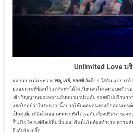
Unlimited Love บริษ
สถานการณ์ระหว่าง
พลุ, เรย์, จอยซ์
ยังตึง ๆ ใส่กัน แต่ภารก
ปลอมตามที่ซ้อมไว้แต่ดันทำได้ไม่เนียนจนโดนครอบครัวของยาย
เข้า วิญญาณของหลานกับหมามาประทับ จอยซ์ไปปรึกษาวาวเ
แจกโจทย์ว่าในระหว่างนี้อยากให้แต่ละคนลองคิดคอนเทนต์ของ
เป็นคู่เดียวที่คิดไม่ออกจนกระทั่งได้เจอกับเสียงปริศนาขอ
ก็ไม่ใช่ใครแต่คือเจ๊ฟั่มนั่นเอง! คืนนั้นในห้องทำงาน คว
ถึงกับร้องกรี๊ด