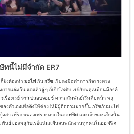
ัทนี้ไม่มีจำกัด EP.7
ิจก็ยังต้องทำ
มะไฟ
กับ
กรีซ
เริ่มลงมือทำภารกิจร่างทรง
แล่มวีน แต่แล้วจู่ ๆ ก็เกิดไฟดับ เรย์กับพลุเหมือนมีองค์
รื่องเรย์
วาว
ปลอบจอยซ์ ความสัมพันธ์เริ่มคืบหน้า พลุ
ตัวเองเพื่อดึงให้ช่องให้มีผู้ติดตามมากขึ้น กรีซกับมะไฟ
งหญิงสาวที่ร้องเพลงเพราะมากในออฟฟิศ และเจ้าของเสียงนั้น
ามสัมพันธ์ของพลุกับเรย์แน่นแฟ้นจนพนักงานทุกคนในออฟฟิศ