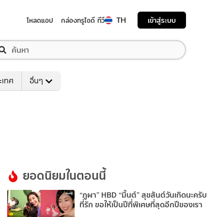
TH
เข้าสู่ระบบ
โหลดแอป
กล่องทรูไอดี ทีวี
ระเทศ
อื่นๆ
ยอดนิยมในตอนนี้
“ภูผา” HBD “มิ้นต์” สุขสันต์วันเกิดนะครับ
ที่รัก ขอให้เป็นปีที่พิเศษที่สุดอีกปีของเรา