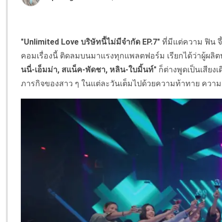
"Unlimited Love บริษัทนี้ไม่มีจำกัด EP.7"
ที่มีแต่ความ ฟิน จ
คอมเรื่องนี้ ติดลมบนมาแรงทุกแพลตฟอร์ม เรียกได้ว่าผู้ผลิ
นนี่-เอ็มม่า, สแน็ค-พัดชา, หลิน-ใบมิ้นท์"
ก็ต่างพูดเป็นเสียง
ภารกิจของสาว ๆ ในแต่ละวันเต็มไปด้วยความท้าทาย ความตลก