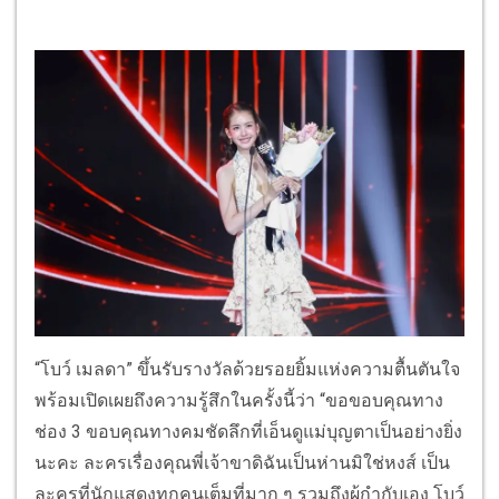
“โบว์ เมลดา” ขึ้นรับรางวัลด้วยรอยยิ้มแห่งความตื้นตันใจ
พร้อมเปิดเผยถึงความรู้สึกในครั้งนี้ว่า “ขอขอบคุณทาง
ช่อง 3 ขอบคุณทางคมชัดลึกที่เอ็นดูแม่บุญตาเป็นอย่างยิ่ง
นะคะ ละครเรื่องคุณพี่เจ้าขาดิฉันเป็นห่านมิใช่หงส์ เป็น
ละครที่นักแสดงทุกคนเต็มที่มาก ๆ รวมถึงผู้กำกับเอง โบว์