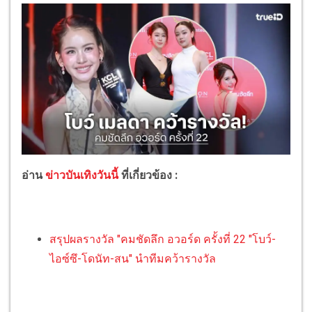
อ่าน
ข่าวบันเทิงวันนี้
ที่เกี่ยวข้อง :
สรุปผลรางวัล "คมชัดลึก อวอร์ด ครั้งที่ 22 "โบว์-
ไอซ์ซึ-โดนัท-สน" นำทีมคว้ารางวัล