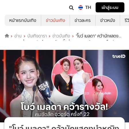
TH
เข้าสู่ระบบ
หน้าแรกบันเทิง
ข่าวบันเทิง
ข่าวละคร
ข่าวหนัง
รี
อ่าน
บันเทิงดารา
ข่าวบันเทิง
"โบว์ เมลดา" คว้านักแสดงนำ
หญิงยอดเยี่ยม คมชัดลึก อวอร์ด ครั้งที่ 22 "ญดา-อุ้ม-แบม" แท็กทีมเฉิด
ฉายบนพรมแดง
"โบว์ เมลดา" คว้านักแสดงนำหญิง