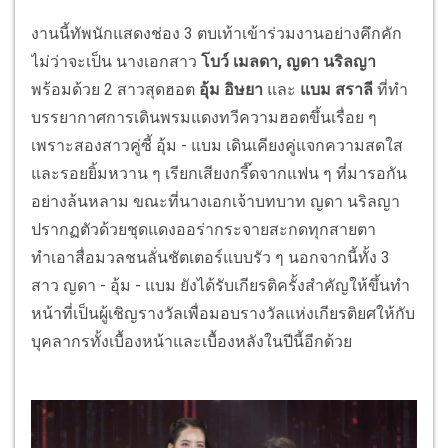
งานนี้ทัพนักแสดงช่อง 3 ตบเท้าเข้าร่วมงานอย่างคึกคัก
ไม่ว่าจะเป็น นางเอกสาว
โบว์ เมลดา, ญดา นริลญา
พร้อมด้วย 2 สาวสุดฮอต
อุ้ม อิษยา
และ
แบม สราลี
ที่ทำ
บรรยากาศการเดินพรมแดงทวีความฮอตขึ้นเรื่อย ๆ
เพราะสองสาวคู่ซี้ อุ้ม - แบม เดินเคียงคู่แจกความสดใส
และรอยยิ้มหวาน ๆ เรียกเสียงกรี๊ดจากแฟน ๆ ที่มารอกัน
อย่างล้นหลาม ขณะที่นางเอกเจ้าบทบาท ญดา นริลญา
ปรากฏตัวด้วยชุดแดงออร่ากระจายสะกดทุกสายตา
ทำเอาสื่อมวลชนลั่นชัตเตอร์แบบรัว ๆ นอกจากนี้ทั้ง 3
สาว ญดา - อุ้ม - แบม ยังได้รับเกียรติครั้งสำคัญให้ขึ้นทำ
หน้าที่เป็นผู้เชิญรางวัลเพื่อมอบรางวัลแห่งเกียรติยศให้กับ
บุคลากรทั้งเบื้องหน้าและเบื้องหลังในปีนี้อีกด้วย