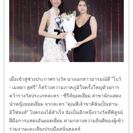
เมื่อเข้าสู่ช่วงประกาศรางวัล นางเอกสาวอารมณ์ดี “โบว์
- เมลดา สุศรี” ก็สร้างความภาคภูมิใจครั้งใหญ่ด้วยการ
คว้ารางวัลประเภทละคร - ซีรีส์ยอดเยี่ยม สาขานักแสดง
นำหญิงยอดเยี่ยม จากละคร “คุณพี่เจ้าขาดิฉันเป็นห่าน
มิใช่หงส์” ไปครองได้สำเร็จ นับเป็นอีกหนึ่งรางวัลที่พิสูจน์
ฝีมือการแสดงอันยอดเยี่ยม ท่ามกลางความยินดีของผู้เข้า
ร่วมงานและเสียงปรบมือสนั่นฮอลล์