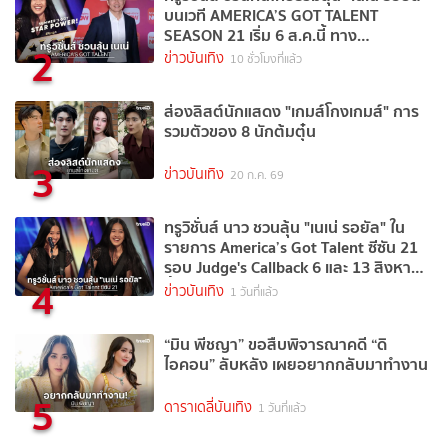
บนเวที AMERICA’S GOT TALENT
SEASON 21 เริ่ม 6 ส.ค.นี้ ทาง
2
TrueVisions NOW
ข่าวบันเทิง
10 ชั่วโมงที่แล้ว
ส่องลิสต์นักแสดง "เกมส์โกงเกมส์" การ
รวมตัวของ 8 นักต้มตุ๋น
3
ข่าวบันเทิง
20 ก.ค. 69
ทรูวิชั่นส์ นาว ชวนลุ้น "เนเน่ รอยัล" ใน
รายการ America’s Got Talent ซีซัน 21
รอบ Judge's Callback 6 และ 13 สิงหาคม
4
นี้
ข่าวบันเทิง
1 วันที่แล้ว
“มิน พีชญา” ขอสืบพิจารณาคดี “ดิ
ไอคอน” ลับหลัง เผยอยากกลับมาทำงาน
5
ดาราเดลี่บันเทิง
1 วันที่แล้ว