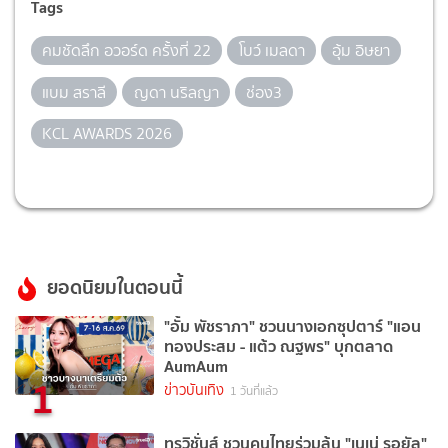
Tags
คมชัดลึก อวอร์ด ครั้งที่ 22
โบว์ เมลดา
อุ้ม อิษยา
แบม สราลี
ญดา นริลญา
ช่อง3
KCL AWARDS 2026
ยอดนิยมในตอนนี้
"อั้ม พัชราภา" ชวนนางเอกซุปตาร์ "แอน
ทองประสม - แต้ว ณฐพร" บุกตลาด
AumAum
1
ข่าวบันเทิง
1 วันที่แล้ว
ทรูวิชั่นส์ ชวนคนไทยร่วมลุ้น "เนเน่ รอยัล"