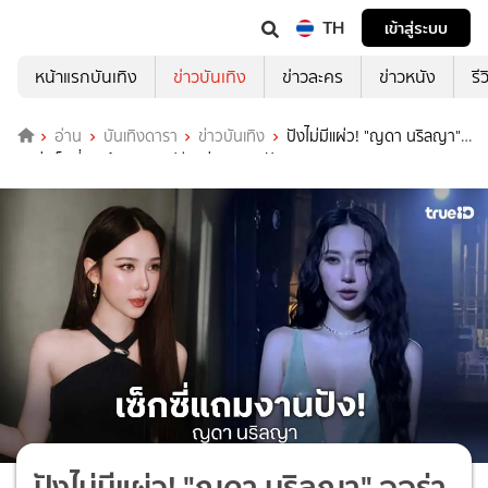
TH
เข้าสู่ระบบ
หน้าแรกบันเทิง
ข่าวบันเทิง
ข่าวละคร
ข่าวหนัง
รี
อ่าน
บันเทิงดารา
ข่าวบันเทิง
ปังไม่มีแผ่ว! "ญดา นริลญา"
ออร่าเซ็กซี่เกินต้าน! กราฟชีวิตรุ่งงานสุดปัง
ปังไม่มีแผ่ว! "ญดา นริลญา" ออร่า