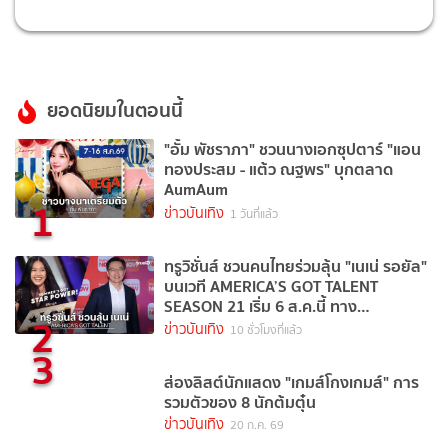
ยอดนิยมในตอนนี้
"อั้ม พัชราภา" ชวนนางเอกซุปตาร์ "แอน
ทองประสม - แต้ว ณฐพร" บุกตลาด
AumAum
1
ข่าวบันเทิง
1 วันที่แล้ว
ทรูวิชั่นส์ ชวนคนไทยร่วมลุ้น "เนเน่ รอยัล"
บนเวที AMERICA’S GOT TALENT
SEASON 21 เริ่ม 6 ส.ค.นี้ ทาง
2
TrueVisions NOW
ข่าวบันเทิง
10 ชั่วโมงที่แล้ว
3
ส่องลิสต์นักแสดง "เกมส์โกงเกมส์" การ
รวมตัวของ 8 นักต้มตุ๋น
ข่าวบันเทิง
20 ก.ค. 69