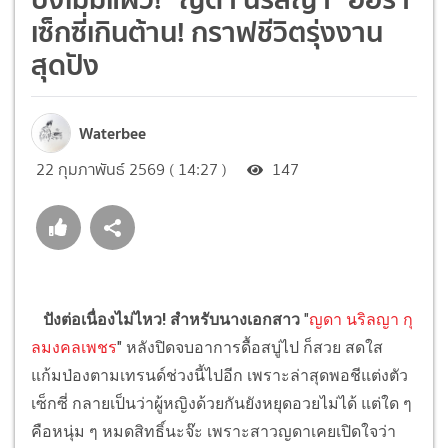
เซ็กซี่เกินต้าน! กราฟชีวิตรุ่งงาน
สุดปัง
Waterbee
22 กุมภาพันธ์ 2569 ( 14:27 )
147
ปังต่อเนื่องไม่ไหว! สำหรับนางเอกสาว
"
ญดา นริลญา กุ
ลมงคลเพชร
" หลังปิดจบอาการดื้อสบู่ไป ก็สวย สดใส
แก้มป่องตามเทรนด์ช่วงนี้ไปอีก เพราะล่าสุดพอชีแต่งตัว
เซ็กซี่ กลายเป็นว่าผู้หญิงด้วยกันยังหยุดอวยไม่ได้ แต่ใด ๆ
คือหนุ่ม ๆ หมดสิทธิ์นะจ๊ะ เพราะสาวญดาเคยเปิดใจว่า