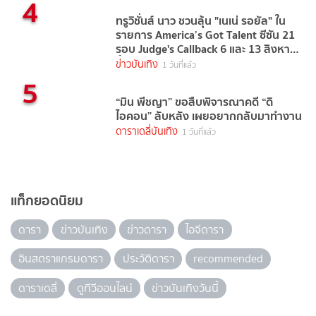
4
ทรูวิชั่นส์ นาว ชวนลุ้น "เนเน่ รอยัล" ใน
รายการ America’s Got Talent ซีซัน 21
รอบ Judge's Callback 6 และ 13 สิงหาคม
นี้
ข่าวบันเทิง
1 วันที่แล้ว
5
“มิน พีชญา” ขอสืบพิจารณาคดี “ดิ
ไอคอน” ลับหลัง เผยอยากกลับมาทำงาน
ดาราเดลี่บันเทิง
1 วันที่แล้ว
แท็กยอดนิยม
ดารา
ข่าวบันเทิง
ข่าวดารา
ไอจีดารา
อินสตราแกรมดารา
ประวัติดารา
recommended
ดาราเดลี่
ดูทีวีออนไลน์
ข่าวบันเทิงวันนี้