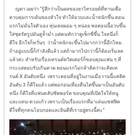
ญดา เผยว่า “รู้สึกว่าเป็นผลของยาไทรอยด์ที่ทานเพื่อ
ควบคุมการเต้นของหัวใจ ทำให้อวบและน้ำหนักขึ้น ตอน
แรกไม่มั่นใจตัวเอง หุ่นเคยผอม ๆ หน่อย พอตอนนี้อวบขึ้น
ใส่ชุดรัดรูปมันดูจ้ำม่ำ แต่คนทักว่าดูเซ็กซี่ขึ้น ใจหนึ่งก็
ดีใจ อีกใจก็หวั่นๆ ว่าน้ำหนักจะขึ้นไปมากกว่านี้อีกไหม
ถ้าอยู่แบบนี้ก็กำลังดีแล้ว แต่ถ้ามากไปกว่านี้ก็ต้องเริ่มลด
แล้วค่ะ สำหรับเรื่องเทรนด์ทวิตเตอร์ก็ขอบคุณแฟน ๆ ที่
กระแสตอบรับเกินคาด ตอนแรกไม่กล้าคิดว่าจะคิดเท
รนด์ X อันดับหนึ่ง เพราะตอนที่อยู่ในงานเมื่อวานนี้แค่ติด
อันดับ 3 ก็ดีใจแล้ว แต่พอก่อนเที่ยงคืนไต่ขึ้นมาเป็นอันดับ
หนึ่ง ก็ดีใจที่แฟนคลับซัพพอร์ต ขอบคุณที่เปิดใจให้หนู
และแทน-ดวงแก้ว เพราะเป็นเรื่องแรกที่มาเล่นแซฟฟิค
ดีใจที่ทุกคนโอบกอดและยินดีที่เราอยู่ตรงนี้ค่ะ”