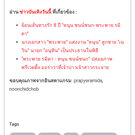
อ่าน
ข่าวบันเทิงวันนี้
ที่เกี่ยวข้อง :
ย้อนเส้นทางรัก 8 ปี "หนุน ชนน์ชนก-พระพาย รมิ
ดา"
นางเอกสาว “พระพาย” แต่งงาน “หนุน” ลูกชาย “เน
วิน” นายก “อนุทิน” เป็นประธานในพิธี
“พระพาย รมิดา - หนุน ชนน์ชนก” ปล่อยภาพ
พรีเวดดิ้ง ออร่าว่าที่เจ้าบ่าวเจ้าสาวกระจาย
ขอบคุณภาพจากอินสตาแกรม
prapyeramida,
noonchidchob
Tags