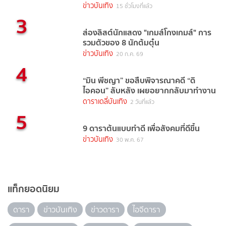
TrueVisions NOW
ข่าวบันเทิง
15 ชั่วโมงที่แล้ว
3
ส่องลิสต์นักแสดง "เกมส์โกงเกมส์" การ
รวมตัวของ 8 นักต้มตุ๋น
ข่าวบันเทิง
20 ก.ค. 69
4
“มิน พีชญา” ขอสืบพิจารณาคดี “ดิ
ไอคอน” ลับหลัง เผยอยากกลับมาทำงาน
ดาราเดลี่บันเทิง
2 วันที่แล้ว
5
9 ดาราต้นแบบทำดี เพื่อสังคมที่ดีขึ้น
ข่าวบันเทิง
30 พ.ค. 67
แท็กยอดนิยม
ดารา
ข่าวบันเทิง
ข่าวดารา
ไอจีดารา