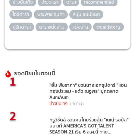
ข่าวบันเทิง
ข่าวดารา
ดารา
recommended
ไอจีดารา
พระพาย รมิดา
หนุน ชนน์ชนก
คู่รักดารา
ดาราแต่งงาน
แต่งงาน
trueidstory
ยอดนิยมในตอนนี้
1
"อั้ม พัชราภา" ชวนนางเอกซุปตาร์ "แอน
ทองประสม - แต้ว ณฐพร" บุกตลาด
AumAum
ข่าวบันเทิง
1 วันที่แล้ว
2
ทรูวิชั่นส์ ชวนคนไทยร่วมลุ้น "เนเน่ รอยัล"
บนเวที AMERICA’S GOT TALENT
SEASON 21 เริ่ม 6 ส.ค.นี้ ทาง