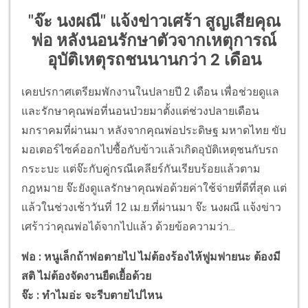
"จ๊ะ นงผณี" แจ้งข่าวเศร้า สูญเสียคุณ
พ่อ หลังนอนรักษาตัวจากเหตุการณ์
อุบัติเหตุรถชนนานกว่า 2 เดือน
เคยปรกาศเตรียมพักงานในปลายปี 2 เดือน เพื่อช่วยดูแล
และรักษาคุณพ่อที่นอนป่วยมาตั้งแต่ช่วงปลายเดือน
มกราคมที่ผ่านมา หลังจากคุณพ่อประดิษฐ มหาดไทย ขับ
มอเตอร์ไซค์ออกไปซื้อกับข้าวแล้วเกิดอุบัติเหตุชนกับรถ
กระะบะ แต่จ๊ะกับคู่กรณีเคลียร์กันเรียบร้อยแล้วตาม
กฎหมาย จ๊ะยังดูแลรักษาคุณพ่อด้วยค่าใช้จ่ายที่ดีที่สุด แต่
แล้วในช่วงเช้าวันที่ 12 เม.ย.ที่ผ่านมา จ๊ะ นงผณี แจ้งข่าว
เศร้าว่าคุณพ่อได้จากไปแล้ว ด้วยข้อความว่า...
พ่อ : หนูเล็กถ้าพ่อตายไป ไม่ต้องร้องไห้ฟูมฟายนะ ต้องมี
สติ ไม่ต้องจัดงานยืดเยื้อด้วย
จ๊ะ : ทำไมอ่ะ จะรีบตายไปไหน