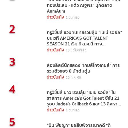
ทองประสม - แต้ว ณฐพร" บุกตลาด
AumAum
ข่าวบันเทิง
1 วันที่แล้ว
2
ทรูวิชั่นส์ ชวนคนไทยร่วมลุ้น "เนเน่ รอยัล"
บนเวที AMERICA’S GOT TALENT
SEASON 21 เริ่ม 6 ส.ค.นี้ ทาง
TrueVisions NOW
ข่าวบันเทิง
10 ชั่วโมงที่แล้ว
3
ส่องลิสต์นักแสดง "เกมส์โกงเกมส์" การ
รวมตัวของ 8 นักต้มตุ๋น
ข่าวบันเทิง
20 ก.ค. 69
4
ทรูวิชั่นส์ นาว ชวนลุ้น "เนเน่ รอยัล" ใน
รายการ America’s Got Talent ซีซัน 21
รอบ Judge's Callback 6 และ 13 สิงหาคม
นี้
ข่าวบันเทิง
1 วันที่แล้ว
5
“มิน พีชญา” ขอสืบพิจารณาคดี “ดิ