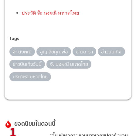
ประวัติ จ๊ะ นงผณี มหาดไทย
Tags
จ๊ะ นงผณี
สูญเสียคุณพ่อ
ข่าวดารา
ข่าวบันเทิง
ข่าวบันเทิงวันนี้
จ๊ะ นงผณี มหาดไทย
ประดิษฐ มหาดไทย
ยอดนิยมในตอนนี้
1
"อั้ม พัชราภา" ชวนนางเอกซุปตาร์ "แอน