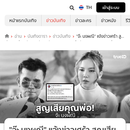
TH
เข้าสู่ระบบ
หน้าแรกบันเทิง
ข่าวบันเทิง
ข่าวละคร
ข่าวหนัง
รี
อ่าน
บันเทิงดารา
ข่าวบันเทิง
"จ๊ะ นงผณี" แจ้งข่าวเศร้า สูญ
เสียคุณพ่อ หลังนอนรักษาตัวจากเหตุการณ์อุบัติเหตุรถชนนานกว่า 2
เดือน
"จ๊ะ นงผณี" แจ้งข่าวเศร้า สูญเสีย