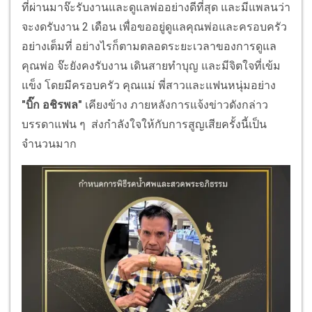
ที่ผ่านมาจ๊ะรับงานและดูแลพ่ออย่างดีที่สุด และมีแพลนว่า
จะงดรับงาน 2 เดือน เพื่อขออยู่ดูแลคุณพ่อและครอบครัว
อย่างเต็มที่ อย่างไรก็ตามตลอดระยะเวลาของการดูแล
คุณพ่อ จ๊ะยังคงรับงาน เดินสายทำบุญ และมีจิตใจที่เข้ม
แข็ง โดยมีครอบครัว คุณแม่ พี่สาวและแฟนหนุ่มอย่าง
"บิ๊ก อชิรพล"
เคียงข้าง ภายหลังการแจ้งข่าวดังกล่าว
บรรดาแฟน ๆ ส่งกำลังใจให้กับการสูญเสียครั้งนี้เป็น
จำนวนมาก