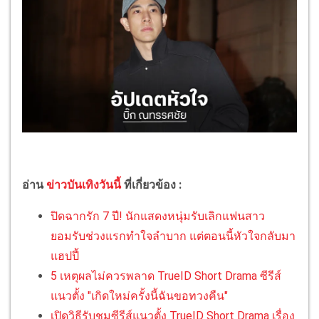
อ่าน
ข่าวบันเทิงวันนี้
ที่เกี่ยวข้อง :
ปิดฉากรัก 7 ปี! นักแสดงหนุ่มรับเลิกแฟนสาว
ยอมรับช่วงแรกทำใจลำบาก แต่ตอนนี้หัวใจกลับมา
แฮปปี้
5 เหตุผลไม่ควรพลาด TrueID Short Drama ซีรีส์
แนวตั้ง "เกิดใหม่ครั้งนี้ฉันขอทวงคืน"
เปิดวิธีรับชมซีรีส์แนวตั้ง TrueID Short Drama เรื่อง