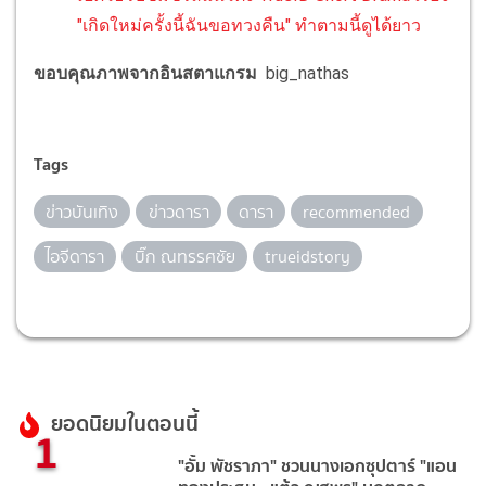
"เกิดใหม่ครั้งนี้ฉันขอทวงคืน" ทำตามนี้ดูได้ยาว
ขอบคุณภาพจากอินสตาแกรม
big_nathas
Tags
ข่าวบันเทิง
ข่าวดารา
ดารา
recommended
ไอจีดารา
บิ๊ก ณทรรศชัย
trueidstory
ยอดนิยมในตอนนี้
1
"อั้ม พัชราภา" ชวนนางเอกซุปตาร์ "แอน