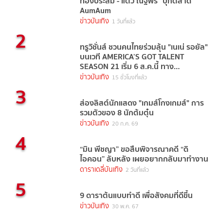
ทองประสม - แต้ว ณฐพร" บุกตลาด
AumAum
ข่าวบันเทิง
1 วันที่แล้ว
2
ทรูวิชั่นส์ ชวนคนไทยร่วมลุ้น "เนเน่ รอยัล"
บนเวที AMERICA’S GOT TALENT
SEASON 21 เริ่ม 6 ส.ค.นี้ ทาง
TrueVisions NOW
ข่าวบันเทิง
15 ชั่วโมงที่แล้ว
3
ส่องลิสต์นักแสดง "เกมส์โกงเกมส์" การ
รวมตัวของ 8 นักต้มตุ๋น
ข่าวบันเทิง
20 ก.ค. 69
4
“มิน พีชญา” ขอสืบพิจารณาคดี “ดิ
ไอคอน” ลับหลัง เผยอยากกลับมาทำงาน
ดาราเดลี่บันเทิง
2 วันที่แล้ว
5
9 ดาราต้นแบบทำดี เพื่อสังคมที่ดีขึ้น
ข่าวบันเทิง
30 พ.ค. 67