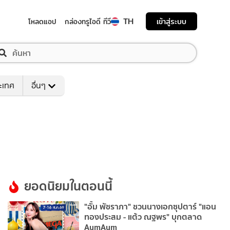
TH
เข้าสู่ระบบ
โหลดแอป
กล่องทรูไอดี ทีวี
ระเทศ
อื่นๆ
ยอดนิยมในตอนนี้
"อั้ม พัชราภา" ชวนนางเอกซุปตาร์ "แอน
ทองประสม - แต้ว ณฐพร" บุกตลาด
AumAum