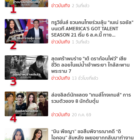
1
ข่าวบันเทิง
2 วันที่แล้ว
ทรูวิชั่นส์ ชวนคนไทยร่วมลุ้น "เนเน่ รอยัล"
บนเวที AMERICA’S GOT TALENT
SEASON 21 เริ่ม 6 ส.ค.นี้ ทาง
2
TrueVisions NOW
ข่าวบันเทิง
1 วันที่แล้ว
สุดเศร้าพบร่าง "เต้ ดราก้อนไฟว์" เสีย
ชีวิต ลอยในแม่น้ำเจ้าพระยา ใกล้สะพาน
พระราม 7
3
ข่าวบันเทิง
13 ชั่วโมงที่แล้ว
ส่องลิสต์นักแสดง "เกมส์โกงเกมส์" การ
รวมตัวของ 8 นักต้มตุ๋น
4
ข่าวบันเทิง
20 ก.ค. 69
“มิน พีชญา” ขอสืบพิจารณาคดี “ดิ
ไอคอน” ลับหลัง เผยอยากกลับมาทำงาน