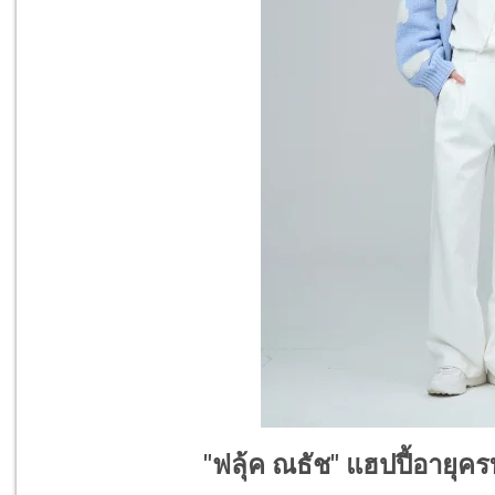
"ฟลุ้ค ณธัช" แฮปปี้อายุคร