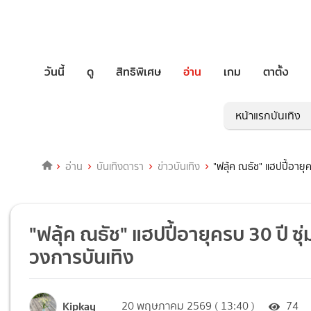
วันนี้
ดู
สิทธิพิเศษ
อ่าน
เกม
ตาตั้ง
หน้าแรกบันเทิง
อ่าน
บันเทิงดารา
ข่าวบันเทิง
"ฟลุ้ค ณธัช" แฮปปี้อาย
"ฟลุ้ค ณธัช" แฮปปี้อายุครบ 30 ปี 
วงการบันเทิง
Kipkay
20 พฤษภาคม 2569 ( 13:40 )
74