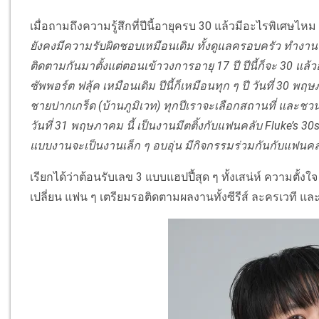
เมื่อถามถึงความรู้สึกที่ปีนี้อายุครบ 30 แล้วมีอะไรพิเศษไหม 
ยังคงมีความรับผิดชอบเหมือนเดิม ทั้งดูแลครอบครัว ทำงาน และ
ติดตามกันมาตั้งแต่ตอนเข้าวงการอายุ 17 ปี ปีนี้ก็จะ 30 แ
ซัพพอร์ต ฟลุ้ค เหมือนเดิม ปีนี้ก็เหมือนทุก ๆ ปี วันที่ 3
ชายปากเกร็ด (บ้านภูมิเวท) ทุกปีเราจะเลือกสถานที่ และชว
วันที่ 31 พฤษภาคม นี้ เป็นงานมีตติ้งกับแฟนคลับ Fluke’s 30
แบบงานจะเป็นงานเล็ก ๆ อบอุ่น มีกิจกรรมร่วมกันกับแฟนคล
เรียกได้ว่าต้อนรับเลข 3 แบบแฮปปี้สุด ๆ ทั้งเสน่ห์ ความตั้
เปลี่ยน แฟน ๆ เตรียมรอติดตามผลงานทั้งซีรีส์ ละครเวที และ