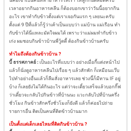
นี้คือเขาเป็นคนที่ทำอาหารให้เรา ให้ลูกกินตลอดครับ
เวลาอยากกินอาหารคลีน ก็ต้องบอกเขาว่าวันนี้อยากกิน
อะไร เขาทำกับข้าวตั้งแต่เราเจอกันแรก ๆ เลยนะครับ
ตั้งแต่ 9 ปีที่แล้วก็รู้ว่าเค้าเป็นแบบว่า แม่บ้าน แม่เรือน ทำ
กับข้าวได้นี่แหละมัดใจผมได้ เพราะว่าแม่ผมทำกับข้าว
เก่ง ผมชอบกินข้าวบ้านพี่วู้ดดี้ ต้องกินข้าวบ้านครับ
ทำไมถึงต้องกินข้าวบ้าน ?
บี้ ธรรศภาคย์ :
เป็นอะไรที่แบบว่า อย่างเมื่อกี้แต่งหน้าไป
แล้วก็นั่งดูอาหารคลีนไปเรื่อย ๆ แล้วสักพัก ก็เหมือนแว๊บ
ไปทำอย่างอื่นแล้วก็ลืมสั่งอาหารเลย ช่วงนี้ก็มีทาน IF อยู่
บ้าง ก็เลยยังไม่ได้กินอะไร แต่ว่าจะเดี๋ยวเสร็จแล้วบอกกิ๊ฟ
ว่าเดี๋ยวจะกลับไปกินข้าวที่บ้านนะ แวะกลับไปที่บ้านครึ่ง
ชั่วโมง กินข้าวสักครึ่งชั่วโมงก็ยังดี แล้วก็ค่อยไปถ่าย
รายการอื่น ติดเป็นคนที่ติดข้าวบ้านมาก
เป็นตั้งแต่เด็กเลยไหมที่ติดกินข้าวบ้าน ?