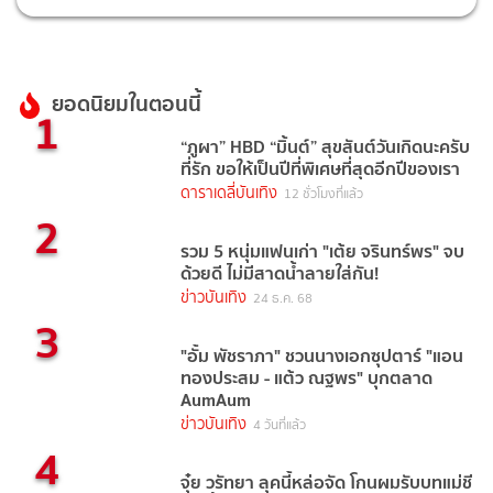
ยอดนิยมในตอนนี้
1
“ภูผา” HBD “มิ้นต์” สุขสันต์วันเกิดนะครับ
ที่รัก ขอให้เป็นปีที่พิเศษที่สุดอีกปีของเรา
ดาราเดลี่บันเทิง
12 ชั่วโมงที่แล้ว
2
รวม 5 หนุ่มแฟนเก่า "เต้ย จรินทร์พร" จบ
ด้วยดี ไม่มีสาดน้ำลายใส่กัน!
ข่าวบันเทิง
24 ธ.ค. 68
3
"อั้ม พัชราภา" ชวนนางเอกซุปตาร์ "แอน
ทองประสม - แต้ว ณฐพร" บุกตลาด
AumAum
ข่าวบันเทิง
4 วันที่แล้ว
4
จุ๋ย วรัทยา ลุคนี้หล่อจัด โกนผมรับบทแม่ชี