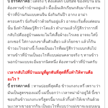
บี้ ธรรศภาคย์ :
แต่จริง ๆ ตั้งแต่เด็ก Culture ของที่บ้าน มัน
ต้องทานข้าวบ้านอยู่แล้ว มื้อเย็นเลิกเรียนกลับมาก็จะทาน
ข้าวที่บ้านกันแบบคนจีน นั่งกินกันป๊า อากง อาม่า
ครอบครัว นั่งกินข้าวด้วยกันอยู่แล้ว อาจจะเริ่มตั้งแต่ตอน
นั้น ยิ่งทำให้ผมรู้สึกว่าโตแล้ว ทำงานแล้วก็รู้สึกว่าการที่
กลับไปคืออยู่บ้านผมจะไม่ใส่เสื้อผ้าอะไรเลย อาจจะใส่บ็
อกเซอร์ ใส่กางเกงขาสั้นตัวเดียว แล้วก็ยกขา แล้วก็กิน
ข้าวอะไรอย่างนี้ ก็เลยเป็นอะไรที่ผมรู้สึกว่าแบบกลับไป
ทานข้าวที่บ้านเป็นอะไรที่แบบผ่อนคลายจริง ๆ ทานข้าว
นอกบ้านแบบจะอิ่มยากนิดหนึ่ง ต้องทานข้าวที่บ้านครับ
เวลากลับไปที่บ้านเมนูที่ผูกพันที่สุดที่กิ๊บทำให้ทานคือ
อะไร ?
บี้ ธรรศภาคย์ :
ทานบ่อยที่สุดคือ ข้าวแกงกะหรี่ เพราะว่า
มันเป็นสูตรของแม่บี้ แม่บี้บอกว่า เวลาหม่าม้าอยู่ใต้ บี้เขา
ชอบกินข้าวแกงกะหรี่สูตรนี้มากแล้วกิ๊บทำให้เขากินด้วย
นะเวลาเขาอยากกิน เป็นอะไรที่แบบว่าแม่เขาจะมอบเมนู