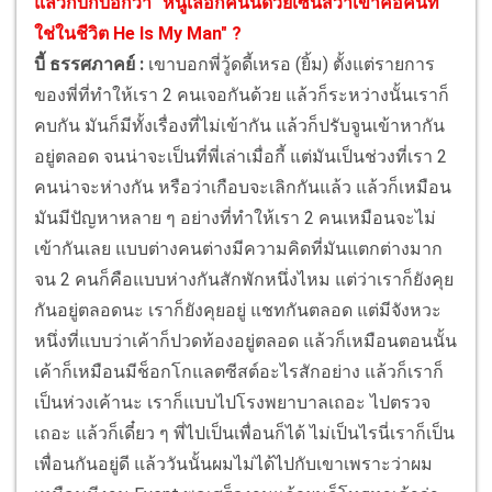
แล้วกิ๊บก็บอกว่า "หนูเลือกคนนี้ด้วยเซนส์ว่าเขาคือคนที่
ใช่ในชีวิต He Is My Man" ?
บี้ ธรรศภาคย์ :
เขาบอกพี่วู้ดดี้เหรอ (ยิ้ม) ตั้งแต่รายการ
ของพี่ที่ทำให้เรา 2 คนเจอกันด้วย แล้วก็ระหว่างนั้นเราก็
คบกัน มันก็มีทั้งเรื่องที่ไม่เข้ากัน แล้วก็ปรับจูนเข้าหากัน
อยู่ตลอด จนน่าจะเป็นที่พี่เล่าเมื่อกี้ แต่มันเป็นช่วงที่เรา 2
คนน่าจะห่างกัน หรือว่าเกือบจะเลิกกันแล้ว แล้วก็เหมือน
มันมีปัญหาหลาย ๆ อย่างที่ทำให้เรา 2 คนเหมือนจะไม่
เข้ากันเลย แบบต่างคนต่างมีความคิดที่มันแตกต่างมาก
จน 2 คนก็คือแบบห่างกันสักพักหนึ่งไหม แต่ว่าเราก็ยังคุย
กันอยู่ตลอดนะ เราก็ยังคุยอยู่ แชทกันตลอด แต่มีจังหวะ
หนึ่งที่แบบว่าเค้าก็ปวดท้องอยู่ตลอด แล้วก็เหมือนตอนนั้น
เค้าก็เหมือนมีช็อกโกแลตซีสต์อะไรสักอย่าง แล้วก็เราก็
เป็นห่วงเค้านะ เราก็แบบไปโรงพยาบาลเถอะ ไปตรวจ
เถอะ แล้วก็เดี๋ยว ๆ พี่ไปเป็นเพื่อนก็ได้ ไม่เป็นไรนี่เราก็เป็น
เพื่อนกันอยู่ดี แล้ววันนั้นผมไม่ได้ไปกับเขาเพราะว่าผม