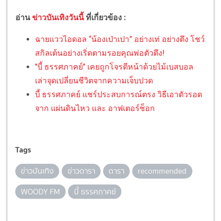
อ่าน
ข่าวบันเทิงวันนี้
ที่เกี่ยวข้อง :
ฉายแววไอดอล “น้องเป่าเปา” อย่างเท่ อย่างตึง โชว์
สกิลเต้นอย่างเริ่ดตามรอยคุณพ่อตัวตึง!
"บี้ ธรรศภาคย์" เคยถูกโจรตีหน้าด้วยไม้เบสบอล
เล่าจุดเปลี่ยนชีวิตจากความเจ็บปวด
บี้ ธรรศภาคย์ แชร์ประสบการณ์ตรง วิธีเอาตัวรอด
จาก แผ่นดินไหว และ อาฟเตอร์ช็อก
Tags
ข่าวบันเทิง
ข่าวดารา
ดารา
recommended
WOODY FM
บี้ ธรรศภาคย์