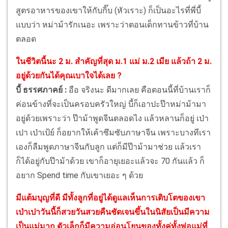
สูตรอาหารของเขาให้กับกิ๊บ (หัวเราะ) ก็เป็นอะไรที่พี่บี้
แบบว่า หม่าม้ารักเนอะ เพราะว่าตอนเด็กทานข้าวที่บ้าน
ตลอด
ในชีวิตนี้นะ 2 ม. สำคัญที่สุด ม.1 แม่ ม.2 เมีย แล้วถ้า 2 ม.
อยู่ด้วยกันได้คุณเบาใจได้เลย ?
บี้ ธรรศภาคย์ :
อือ จริงนะ ดีมากเลย คือตอนนี้ที่บ้านเราก็
ค่อนข้างที่จะเป็นครอบครัวใหญ่ บี้ก็เอาปะป๊าหม่าม้ามา
อยู่ด้วยเพราะว่า ป๊าม้าพูดจีนตลอดไง แล้วหลานก็อยู่ เป่า
เปา เป่าเป้ย์ ก็อยากให้เค้าซึมซับภาษาจีน เพราะบางทีเรา
เองก็ลืมพูดภาษาจีนกับลูก แต่ก็มีป๊าม้ามาช่วย แล้วเรา
ก็ได้อยู่กับป๊าม้าด้วย เขาก็อายุเยอะแล้วจะ 70 กันแล้ว ก็
อยาก Spend time กับเขาเยอะ ๆ ด้วย
มีแต้มบุญที่ดี มีทั้งลูกที่อยู่ได้ดูแลเห็นการเติบโตของเขา
เป่าเปาวันนี้ก็สวยวันสวยคืนชัดเจนขึ้นในนิสัยเป็นมีความ
เป็นแม่มาก ตัวเล็กก็มีความอ่อนโยนของทั้งคู่ทั้งพ่อแม่ที่