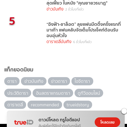
สุดเฟี้ยว ในหนัง "คุณยายวรนาฎ"
ข่าวบันเทิง
2 ชั่วโมงที่แล้ว
5
“อิงฟ้า-ชาล็อต” ลุยแฟนมีตติ้งครั้งแรกที่
มาเก๊า แฟนคลับจัดเต็มโปรเจ็คท์ต้อนรับ
อบอุ่นหัวใจ
ดาราเดลี่บันเทิง
6 ชั่วโมงที่แล้ว
แท็กยอดนิยม
ดารา
ข่าวบันเทิง
ข่าวดารา
ไอจีดารา
ประวัติดารา
อินสตราแกรมดารา
ดูทีวีออนไลน์
ดาราเดลี่
recommended
trueidstory
ดาวน์โหลด ทรูไอดีแอป
โหลดเลย
สัมผัสโลกไร้ขีดจำกัดกับทรูไอดี