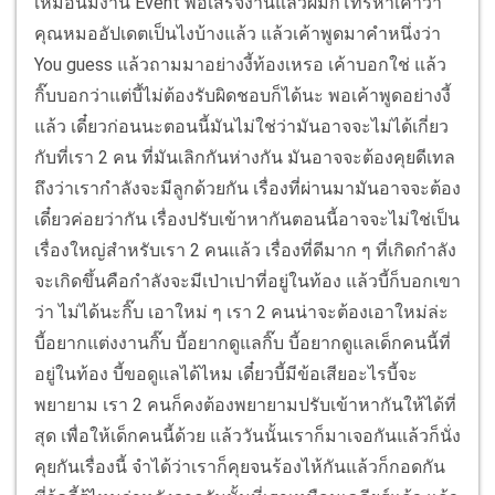
เหมือนมีงาน Event พอเสร็จงานแล้วผมก็โทรหาเค้าว่า
คุณหมออัปเดตเป็นไงบ้างแล้ว แล้วเค้าพูดมาคำหนึ่งว่า
You guess แล้วถามมาอย่างงี้ท้องเหรอ เค้าบอกใช่ แล้ว
กิ๊บบอกว่าแต่บี้ไม่ต้องรับผิดชอบก็ได้นะ พอเค้าพูดอย่างงี้
แล้ว เดี๋ยวก่อนนะตอนนี้มันไม่ใช่ว่ามันอาจจะไม่ได้เกี่ยว
กับที่เรา 2 คน ที่มันเลิกกันห่างกัน มันอาจจะต้องคุยดีเทล
ถึงว่าเรากำลังจะมีลูกด้วยกัน เรื่องที่ผ่านมามันอาจจะต้อง
เดี๋ยวค่อยว่ากัน เรื่องปรับเข้าหากันตอนนี้อาจจะไม่ใช่เป็น
เรื่องใหญ่สำหรับเรา 2 คนแล้ว เรื่องที่ดีมาก ๆ ที่เกิดกำลัง
จะเกิดขึ้นคือกำลังจะมีเป่าเปาที่อยู่ในท้อง แล้วบี้ก็บอกเขา
ว่า ไม่ได้นะกิ๊บ เอาใหม่ ๆ เรา 2 คนน่าจะต้องเอาใหม่ล่ะ
บี้อยากแต่งงานกิ๊บ บี้อยากดูแลกิ๊บ บี้อยากดูแลเด็กคนนี้ที่
อยู่ในท้อง บี้ขอดูแลได้ไหม เดี๋ยวบี้มีข้อเสียอะไรบี้จะ
พยายาม เรา 2 คนก็คงต้องพยายามปรับเข้าหากันให้ได้ที่
สุด เพื่อให้เด็กคนนี้ด้วย แล้ววันนั้นเราก็มาเจอกันแล้วก็นั่ง
คุยกันเรื่องนี้ จำได้ว่าเราก็คุยจนร้องไห้กันแล้วก็กอดกัน