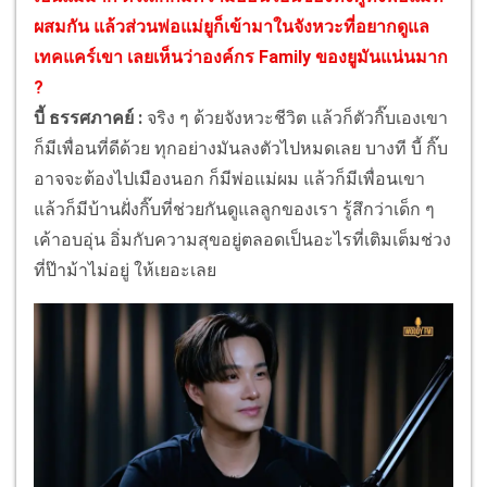
ผสมกัน แล้วส่วนพ่อแม่ยูก็เข้ามาในจังหวะที่อยากดูแล
เทคแคร์เขา เลยเห็นว่าองค์กร Family ของยูมันแน่นมาก
?
บี้ ธรรศภาคย์ :
จริง ๆ ด้วยจังหวะชีวิต แล้วก็ตัวกิ๊บเองเขา
ก็มีเพื่อนที่ดีด้วย ทุกอย่างมันลงตัวไปหมดเลย บางที บี้ กิ๊บ
อาจจะต้องไปเมืองนอก ก็มีพ่อแม่ผม แล้วก็มีเพื่อนเขา
แล้วก็มีบ้านฝั่งกิ๊บที่ช่วยกันดูแลลูกของเรา รู้สึกว่าเด็ก ๆ
เค้าอบอุ่น อิ่มกับความสุขอยู่ตลอดเป็นอะไรที่เติมเต็มช่วง
ที่ป๊าม้าไม่อยู่ ให้เยอะเลย