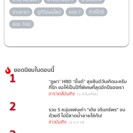
ข่าวดารา
ดูทีวีออนไลน์
ชอง 7
ทำดีได้ดี
ช่อง 7HD
ยอดนิยมในตอนนี้
1
“ภูผา” HBD “มิ้นต์” สุขสันต์วันเกิดนะครับ
ที่รัก ขอให้เป็นปีที่พิเศษที่สุดอีกปีของเรา
ดาราเดลี่บันเทิง
10 ชั่วโมงที่แล้ว
2
รวม 5 หนุ่มแฟนเก่า "เต้ย จรินทร์พร" จบ
ด้วยดี ไม่มีสาดน้ำลายใส่กัน!
ข่าวบันเทิง
24 ธ.ค. 68