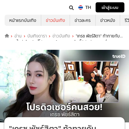
TH
เข้าสู่ระบบ
หน้าแรกบันเทิง
ข่าวบันเทิง
ข่าวละคร
ข่าวหนัง
รี
อ่าน
บันเทิงดารา
ข่าวบันเทิง
"เกรซ พัชร์สิตา" ท้าทายกับ
บทบาทใหม่ ทำหน้าที่โปรดิวเซอร์รายการ "ทำดีได้ดี" ถ่ายทอดเรื่องจริง
เสิร์ฟพลังบวกสู่สังคม
"เกรซ พัชร์สิตา" ท้าทายกับ