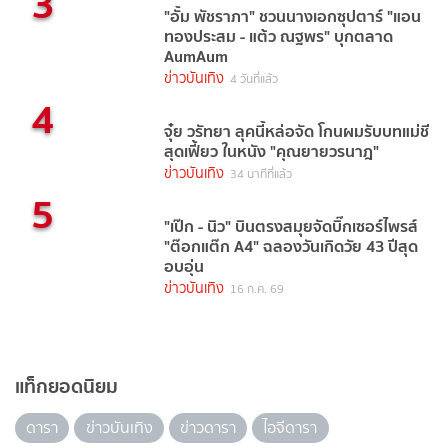
3
"อั้ม พัชราภา" ชวนนางเอกซุปตาร์ "แอน
ทองประสม - แต้ว ณฐพร" บุกตลาด
AumAum
ข่าวบันเทิง
4 วันที่แล้ว
4
จุ๋ย วรัทยา ลุคนี้หล่อจัด โกนผมรับบทแม่ชี
สุดเฟี้ยว ในหนัง "คุณยายวรนาฎ"
ข่าวบันเทิง
34 นาทีที่แล้ว
5
"เป๊ก - นิว" บินตรงสมุยจัดบิ๊กเซอร์ไพรส์
"ต๊อกแต๊ก A4" ฉลองวันเกิดวัย 43 ปีสุด
อบอุ่น
ข่าวบันเทิง
16 ก.ค. 69
แท็กยอดนิยม
ดารา
ข่าวบันเทิง
ข่าวดารา
ไอจีดารา