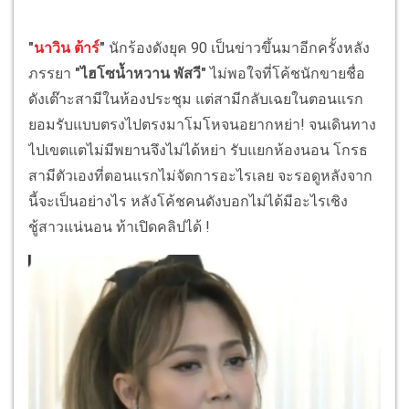
"
นาวิน ต้าร์
"
นักร้องดังยุค 90 เป็นข่าวขึ้นมาอีกครั้งหลัง
ภรรยา
"ไฮโซน้ำหวาน พัสวี"
ไม่พอใจที่โค้ชนักขายชื่อ
ดังเต๊าะสามีในห้องประชุม แต่สามีกลับเฉยในตอนแรก
ยอมรับแบบตรงไปตรงมาโมโหจนอยากหย่า! จนเดินทาง
ไปเขตแตไม่มีพยานจึงไม่ได้หย่า รับแยกห้องนอน โกรธ
สามีตัวเองที่ตอนแรกไม่จัดการอะไรเลย จะรอดูหลังจาก
นี้จะเป็นอย่างไร หลังโค้ชคนดังบอกไม่ได้มีอะไรเชิง
ชู้สาวแน่นอน ท้าเปิดคลิปได้ !