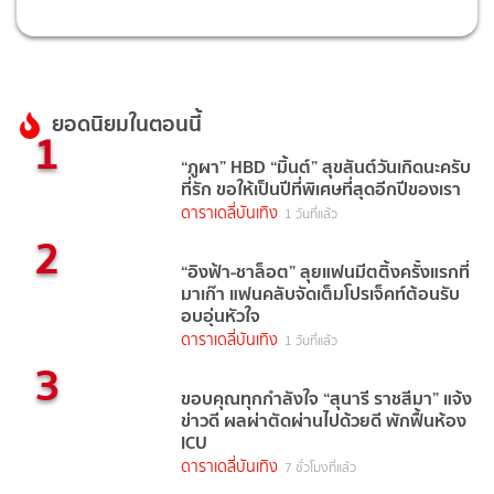
ยอดนิยมในตอนนี้
1
“ภูผา” HBD “มิ้นต์” สุขสันต์วันเกิดนะครับ
ที่รัก ขอให้เป็นปีที่พิเศษที่สุดอีกปีของเรา
ดาราเดลี่บันเทิง
1 วันที่แล้ว
2
“อิงฟ้า-ชาล็อต” ลุยแฟนมีตติ้งครั้งแรกที่
มาเก๊า แฟนคลับจัดเต็มโปรเจ็คท์ต้อนรับ
อบอุ่นหัวใจ
ดาราเดลี่บันเทิง
1 วันที่แล้ว
3
ขอบคุณทุกกำลังใจ “สุนารี ราชสีมา” แจ้ง
ข่าวดี ผลผ่าตัดผ่านไปด้วยดี พักฟื้นห้อง
ICU
ดาราเดลี่บันเทิง
7 ชั่วโมงที่แล้ว