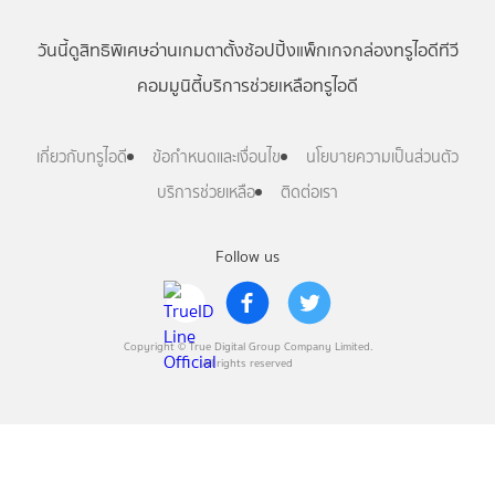
วันนี้
ดู
สิทธิพิเศษ
อ่าน
เกม
ตาตั้ง
ช้อปปิ้ง
แพ็กเกจ
กล่องทรูไอดีทีวี
คอมมูนิตี้
บริการช่วยเหลือทรูไอดี
เกี่ยวกับทรูไอดี
ข้อกำหนดและเงื่อนไข
นโยบายความเป็นส่วนตัว
บริการช่วยเหลือ
ติดต่อเรา
Follow us
Copyright © True Digital Group Company Limited.
All rights reserved