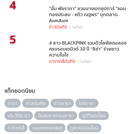
4
"อั้ม พัชราภา" ชวนนางเอกซุปตาร์ "แอน
ทองประสม - แต้ว ณฐพร" บุกตลาด
AumAum
ข่าวบันเทิง
5 วันที่แล้ว
5
4 สาว BLACKPINK รวมตัวไลฟ์สดฉลอง
ครบรอบเดบิวต์ 10 ปี “ลิซ่า” ร่ายยาว
ความในใจ
ดาราเดลี่บันเทิง
1 วันที่แล้ว
แท็กยอดนิยม
ดารา
ข่าวบันเทิง
ข่าวดารา
ไอจีดารา
ประวัติดารา
อินสตราแกรมดารา
ดูทีวีออนไลน์
ดาราเดลี่
recommended
ดูละครออนไลน์