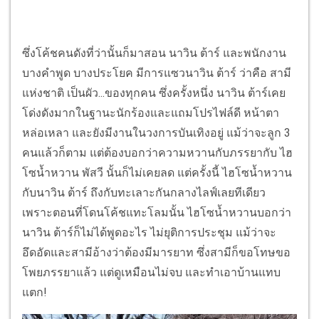
ซึ่งโค้ชคนดังที่ว่านั้นก็มาสอน นาวิน ต้าร์ และพนักงาน
บางคำพูด บางประโยค มีการแซวนาวิน ต้าร์ ว่าคือ สามี
แห่งชาติ เป็นผัว...ของทุกคน ซึ่งครั้งหนึ่ง นาวิน ต้าร์เคย
โด่งดังมากในฐานะนักร้องและแถมโปรไฟล์ดี หน้าตา
หล่อเหลา และยังมีงานในวงการบันเทิงอยู่ แม้ว่าจะลูก 3
คนแล้วก็ตาม แต่ต้องบอกว่าความหวานกับภรรยากับ ไฮ
โซน้ำหวาน พัสวี นั้นก็ไม่เคยลด แต่ครั้งนี้ ไฮโซน้ำหวาน
กับนาวิน ต้าร์ ถึงกับทะเลาะกันกลางไลฟ์เลยทีเดียว
เพราะตอนที่โดนโค้ชแทะโลมนั้น ไฮโซน้ำหวานบอกว่า
นาวิน ต้าร์ก็ไม่ได้พูดอะไร ไม่ยุติการประชุม แม้ว่าจะ
อึดอัดและสามีอ้างว่าต้องมีมารยาท ซึ่งสามีก็ขอโทษขอ
โพยภรรยาแล้ว แต่ดูเหมือนไม่จบ และทำเอาบ้านแทบ
แตก!