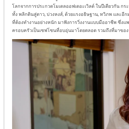
โลกจากการประกวดโมเดลออฟเดอะเวิลด์ ในปีเดียวกัน กระท
ทั้ง พลิกดินสู่ดาว, บ่วงหงส์, ด้วยแรงอธิษฐาน, ทวิภพ และอี
ที่ต้องทำงานอย่างหนัก มาฟังการวิ่งงานแบบมืออาชีพ ซึ่งแพ
ครอบครัวเป็นเซฟโซนที่อบอุ่นมาโดยตลอด รวมถึงที่มาของวลีฮิ