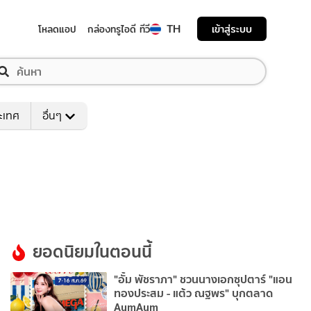
TH
เข้าสู่ระบบ
โหลดแอป
กล่องทรูไอดี ทีวี
ระเทศ
อื่นๆ
ยอดนิยมในตอนนี้
"อั้ม พัชราภา" ชวนนางเอกซุปตาร์ "แอน
ทองประสม - แต้ว ณฐพร" บุกตลาด
AumAum