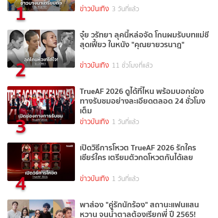
1
ข่าวบันเทิง
3 วันที่แล้ว
จุ๋ย วรัทยา ลุคนี้หล่อจัด โกนผมรับบทแม่ชี
สุดเฟี้ยว ในหนัง "คุณยายวรนาฎ"
2
ข่าวบันเทิง
11 ชั่วโมงที่แล้ว
TrueAF 2026 ดูได้ที่ไหน พร้อมบอกช่อง
ทางรับชมอย่างละเอียดตลอด 24 ชั่วโมง
เต็ม
3
ข่าวบันเทิง
1 วันที่แล้ว
เปิดวิธีการโหวต TrueAF 2026 รักใคร
เชียร์ใคร เตรียมตัวกดโหวตกันได้เลย
4
ข่าวบันเทิง
1 วันที่แล้ว
พาส่อง "คู่รักนักร้อง" สถานะแฟนแสน
หวาน จนน้ำตาลต้องเรียกพี่ ปี 2565!