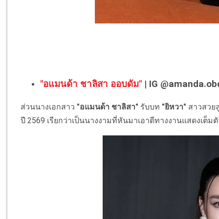
"อแมนด้า ชาลิสา ออบดัม"
| IG @amanda.o
ส่วนนางเอกสาว
"อแมนด้า ชาลิสา"
รับบท
"ยิหวา"
สาวสวยลู
ปี 2569 เรียกว่าเป็นนางงามที่หันมาเอาดีทางงานแสดงเต็มตั