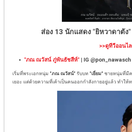
ส่อง 13 นักแสดง "ยิหวาดาตัง
>>ดูทีวีออนไล
"ภณ ณวัสน์ ภู่พันธัชสีห์"
| IG @pon_nawasch
เริ่มที่พระเอกหนุ่ม
"ภณ ณวัสน์"
รับบท
"เยี่ยม"
ชายหนุ่มที่มี
เยอะ แต่ด้วยความที่เค้าเป็นคนออกกำลังกายอยู่แล้ว ทำใ