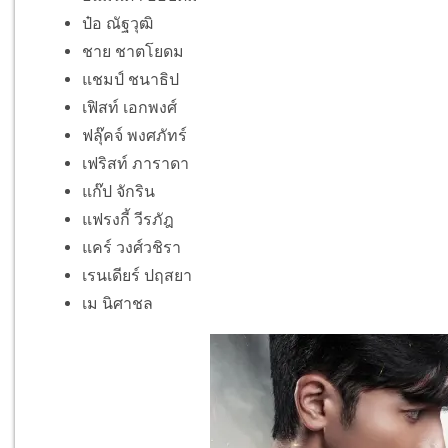
ป๋อ ณัฐวุฒิ
ชาย ชาตโยดม
แชมป์ ชนาธิป
เฟิสท์ เอกพงศ์
ฟลุ๊คจ์ พงศภัทร์
เฟริสท์ ภาราดา
แก๊ป จักริน
แฟรงกี้ วีรภัฎ
แคร์ วงศ์วชิรา
เรนเดียร์ ปฤสยา
เม นิศาชล