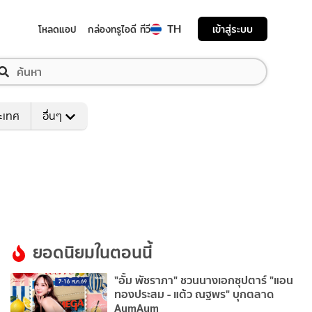
TH
เข้าสู่ระบบ
โหลดแอป
กล่องทรูไอดี ทีวี
ระเทศ
อื่นๆ
ยอดนิยมในตอนนี้
"อั้ม พัชราภา" ชวนนางเอกซุปตาร์ "แอน
ทองประสม - แต้ว ณฐพร" บุกตลาด
AumAum