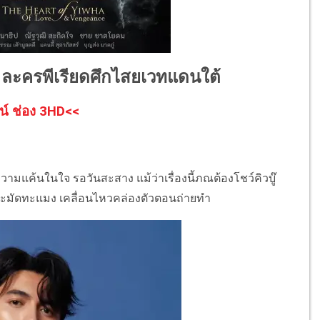
" ละครพีเรียดศึกไสยเวทแดนใต้
น์ ช่อง 3HD<<
ความแค้นในใจ รอวันสะสาง แม้ว่าเรื่องนี้ภณต้องโชว์คิวบู๊
ห้ทะมัดทะแมง เคลื่อนไหวคล่องตัวตอนถ่ายทำ