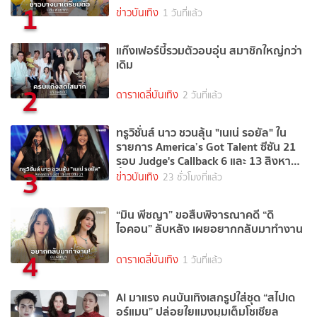
1
ข่าวบันเทิง
1 วันที่แล้ว
แก๊งเฟอร์บี้รวมตัวอบอุ่น สมาชิกใหญ่กว่า
เดิม
2
ดาราเดลี่บันเทิง
2 วันที่แล้ว
ทรูวิชั่นส์ นาว ชวนลุ้น "เนเน่ รอยัล" ใน
รายการ America’s Got Talent ซีซัน 21
รอบ Judge's Callback 6 และ 13 สิงหาคม
3
นี้
ข่าวบันเทิง
23 ชั่วโมงที่แล้ว
“มิน พีชญา” ขอสืบพิจารณาคดี “ดิ
ไอคอน” ลับหลัง เผยอยากกลับมาทำงาน
4
ดาราเดลี่บันเทิง
1 วันที่แล้ว
AI มาแรง คนบันเทิงเสกรูปใส่ชุด “สไปเด
อร์แมน” ปล่อยใยแมงมุมเต็มโชเชียล