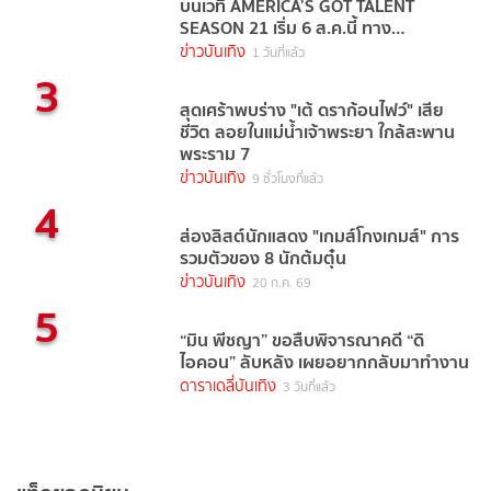
บนเวที AMERICA’S GOT TALENT
SEASON 21 เริ่ม 6 ส.ค.นี้ ทาง
TrueVisions NOW
ข่าวบันเทิง
1 วันที่แล้ว
3
สุดเศร้าพบร่าง "เต้ ดราก้อนไฟว์" เสีย
ชีวิต ลอยในแม่น้ำเจ้าพระยา ใกล้สะพาน
พระราม 7
ข่าวบันเทิง
9 ชั่วโมงที่แล้ว
4
ส่องลิสต์นักแสดง "เกมส์โกงเกมส์" การ
รวมตัวของ 8 นักต้มตุ๋น
ข่าวบันเทิง
20 ก.ค. 69
5
“มิน พีชญา” ขอสืบพิจารณาคดี “ดิ
ไอคอน” ลับหลัง เผยอยากกลับมาทำงาน
ดาราเดลี่บันเทิง
3 วันที่แล้ว