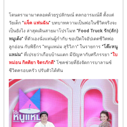
โดนดรามามาตลอดด้วยรูปลักษณ์ ตลกอารมณ์ดี ตั้งแต่
วัยเด็ก
"
แจ็ค แฟนฉัน
"
บทบาทความเป็นพ่อในชีวิตจริงจะ
เป็นยังไง ล่าสุดเดินสายมาโปรโมท
"Food Truck รัก(ลัก)
หมูเด้ง"
ที่ตัวเองนั่งแท่นผู้กำกับ ขอเปิดใจอัปเดตชีวิตพ่อ
ลูกอ่อน กับพิธีกร "หนูแหม่ม สุริวิภา" ในรายการ
"โต๊ะหนู
แหม่ม"
ที่เปรยว่าเกือบบ้านแตก มีปัญหากับศรีภรรยา
"
ใบ
หม่อน กิตติยา จิตรภักดี
"
โชคช่วยที่ยังจัดการบาลานซ์
ชีวิตครอบครัว ปรับตัวได้ทัน