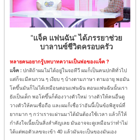
"แจ็ค แฟนฉัน" ได้ภรรยาช่วย
บาลานซ์ชีวิตครอบครัว
หลายคนอยากรู้บทบาทความเป็นพ่อของแจ็ค ?
แจ็ค :
ปกติถ้าผมไม่ได้อยู่ในจอทีวี ผมก็เป็นคนปกติทั่วไป
แต่ก็จะมีคนกวน ๆ เงียบ ๆ บ้างตามภาษา ตามอายุ พอมัน
โตขึ้นมันก็ไม่ได้เหมือนตอนแฟนฉัน ตอนแฟนฉันนั้นเรา
ยังเป็นเด็ก พอโตขึ้นก็ต้องวางตัวใหม่ วางตัวให้คนอื่นดู
วางตัวให้คนเชื่อถือ และผมก็เชื่อว่าอันนี้เป็นข้อพิสูจน์ที่
ยากมาก ๆ กว่าเราจะผ่านมาได้มันต้องใช้เวลา แล้วก็ให้
กำลังใจเนี้ยเป็นสิ่งสำคัญเลย มันอาจจะดูเหมือนว่าทำไม่
ได้แต่พอตัวเลขจะเข้า 40 แล้วมันจะเป็นของมันเอง