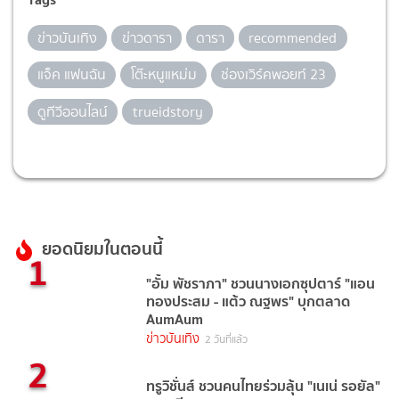
ข่าวบันเทิง
ข่าวดารา
ดารา
recommended
แจ็ค แฟนฉัน
โต๊ะหนูแหม่ม
ช่องเวิร์คพอยท์ 23
ดูทีวีออนไลน์
trueidstory
ยอดนิยมในตอนนี้
1
"อั้ม พัชราภา" ชวนนางเอกซุปตาร์ "แอน
ทองประสม - แต้ว ณฐพร" บุกตลาด
AumAum
ข่าวบันเทิง
2 วันที่แล้ว
2
ทรูวิชั่นส์ ชวนคนไทยร่วมลุ้น "เนเน่ รอยัล"