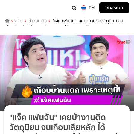
TH
เข้าสู่ระบบ
อ่าน
ข่าวบันเทิง
"แจ็ค แฟนฉัน" เคยบ้างานติดวัตถุนิยม จน
เกือบเสียหลัก ได้ภรรยาช่วยบาลานซ์ชีวิตครอบครัว
"แจ็ค แฟนฉัน" เคยบ้างานติด
วัตถุนิยม จนเกือบเสียหลัก ได้