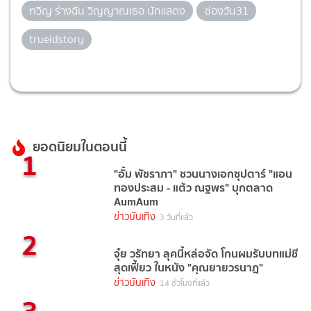
ทวิญ ร่างฉัน วิญญาณเธอ นักแสดง
ช่องวัน31
trueidstory
ยอดนิยมในตอนนี้
1
"อั้ม พัชราภา" ชวนนางเอกซุปตาร์ "แอน
ทองประสม - แต้ว ณฐพร" บุกตลาด
AumAum
ข่าวบันเทิง
3 วันที่แล้ว
2
จุ๋ย วรัทยา ลุคนี้หล่อจัด โกนผมรับบทแม่ชี
สุดเฟี้ยว ในหนัง "คุณยายวรนาฎ"
ข่าวบันเทิง
14 ชั่วโมงที่แล้ว
3