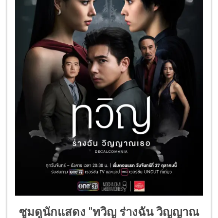
ซูมดูนักแสดง "ทวิญ ร่างฉัน วิญญาณ