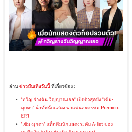
อ่าน
ข่าวบันเทิงวันนี้
ที่เกี่ยวข้อง :
"ทวิญ ร่างฉัน วิญญาณเธอ" เปิดตัวสุดปัง "เข้ม-
มุกดา" นำทัพนักแสดง พาแฟนละครชม Premiere
EP.1
"เข้ม-มุกดา" แท็กทีมนักแสดงระดับ A-list ของ