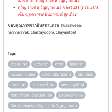
เอเชีย ใน "ทวิญ ร่างฉัน วิญญาณเธอ"
ทวิญ ร่างฉัน วิญญาณเธอ ช่องวัน31 (ตอนแรก)
เข้ม-มุกดา ฟาดฟันอารมณ์สุดเดือด
ขอบคุณภาพจากอินสตาแกรม
hussaweee,
narinnarinrak, chartayodom, chayanitpat
Tags
ข่าวบันเทิง
ข่าวดารา
ดารา
ไอจีดารา
recommended
มุกดา นรินทร์รักษ์
เข้ม หัสวีร์
เอก ธเนศ
ชาย ชาตโยดม
แพต ชญานิษฐ์
ทวิญ ร่างฉัน วิญญาณเธอ
Decalcomania
Decalcomania ทวิญ ร่างฉัน วิญญาณเธอ