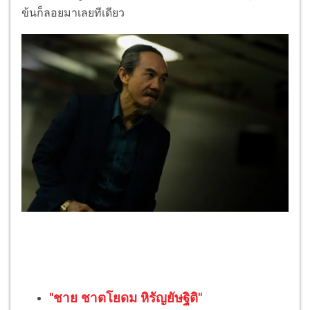
ข้นก็ลอยมาเลยทีเดียว
"ชาย ชาตโยดม หิรัญยัษฐิติ"