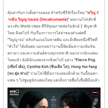
คุ้มค่ากับการตั้งตารอคอย สำหรับซีรีส์เรื่องใหม่
"
ทวิญ ร่
างฉัน วิญญาณเธอ (Decalcomania)
"
ผลงานโปรดักชั่
นระดับ World-class ซีรีส์คุณภาพฟอร์มยักษ์ 2 สัญชาติ
ไทย-สิงคโปร์ กับเรื่องราวการไล่ล่าของฝาแฝดที่
"วิญญาณ" สลับกันแบบไม่คาดฝัน และมีเพียงหนึ่งชีวิตที่
"หัวใจ" ได้เต้นต่อ บอกเลยว่างานนี้จัดเต็มความเข้มข้น
ดรามา และความมันส์ครบทุกรสชาติ นอกจากนักแสดง
ไทยแล้ว ยังมีนักแสดงจากสิงคโปร์ อย่าง
"Pierre Png
(เพียร์ เผิง), Cynthia Koh (ซินเธีย โค), Hong Hui fang
(หง ฮุ่ย ฟาง)"
ร่วมโชว์ฝีมือการแสดงอีกด้วย วันนี้ขอพา
แฟน ๆ ไปซูมดูนักแสดงไทย แค่เห็นรายชื่อก็เชื่อฝีมือแล้ว