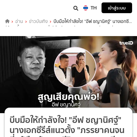
TH
เข้าสู่ระบบ
อ่าน
ข่าวบันเทิง
บีบมือให้กำลังใจ! "อีฟ ชญานิศฐ์" นางเอกซี
รีส์แนวตั้ง "ภรรยาคนจนที่แท้คือเจ้าของชีวิตคุณ" สูญเสียคุณพ่อ
บีบมือให้กำลังใจ! "อีฟ ชญานิศฐ์"
นางเอกซีรีส์แนวตั้ง "ภรรยาคนจน