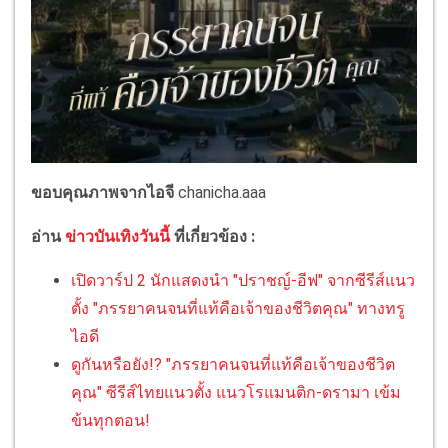
ขอบคุณภาพจากไอจี
chanicha.aaa
อ่าน
ข่าวบันเทิงวันนี้
ที่เกี่ยวข้อง :
เปิดวาร์ป 2 นักแสดงนำ "ปราชญ์-อีฟ" จากซีรีส์แนว
ตั้ง "ภรรยาคนจนที่แท้คือเจ้าของชีวิตคุณ" ทางทรู
ไอดี
ดูกันหรือยัง!? "ภรรยาคนจนที่แท้คือเจ้าของชีวิต
คุณ" ซีรีส์ไทยแนวตั้ง แนวโรแมนติก-ดรามา เข้ม
ข้นทุกตอน!