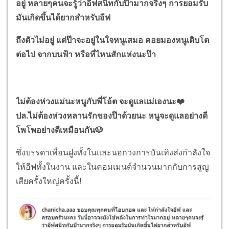
อยู่ หลายๆคนจะรู้ว่าอีฟสนิทกับป๊ามากจริงๆ การยอมรับ
มันเกิดขึ้นได้ยากสำหรับอีฟ
ถึงตัวไม่อยู่ แต่ป๊าจะอยู่ในใจหนูเสมอ คอยมองหนูเติบโต
ต่อไป จากบนฟ้า หรือที่ไหนสักแห่งนะป๊า
ไม่ต้องห่วงแม่นะหนูกับพี่โอ้ต จะดูแลแม่เองนะ❤️
ปล.ไม่ต้องห่วงหลานรักของป๊าด้วยนะ หนูจะดูแลอย่างดี
โพโพอย่างดีเหมือนกัน🐶
ซึ่งบรรดาเพื่อนฝูงทั้งในและนอกวงการบันเทิงส่งกำลังใจ
ให้อีฟทั้งในงาน และในคอมเมนต์จำนวนมากกับการสูญ
เสียครั้งใหญ่ครั้งนี้!