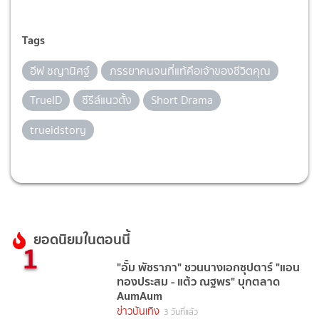
Tags
อีฟ ชญานิศฐ์
ภรรยาคนจนที่แท้คือเจ้าของชีวิตคุณ
TrueID
ซีรีส์แนวตั้ง
Short Drama
trueidstory
ยอดนิยมในตอนนี้
1
"อั้ม พัชราภา" ชวนนางเอกซุปตาร์ "แอน
ทองประสม - แต้ว ณฐพร" บุกตลาด
AumAum
ข่าวบันเทิง
3 วันที่แล้ว