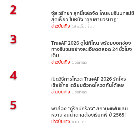
2
จุ๋ย วรัทยา ลุคนี้หล่อจัด โกนผมรับบทแม่ชี
สุดเฟี้ยว ในหนัง "คุณยายวรนาฎ"
ข่าวบันเทิง
16 ชั่วโมงที่แล้ว
3
TrueAF 2026 ดูได้ที่ไหน พร้อมบอกช่อง
ทางรับชมอย่างละเอียดตลอด 24 ชั่วโมง
เต็ม
ข่าวบันเทิง
1 วันที่แล้ว
4
เปิดวิธีการโหวต TrueAF 2026 รักใคร
เชียร์ใคร เตรียมตัวกดโหวตกันได้เลย
ข่าวบันเทิง
1 วันที่แล้ว
5
พาส่อง "คู่รักนักร้อง" สถานะแฟนแสน
หวาน จนน้ำตาลต้องเรียกพี่ ปี 2565!
ข่าวบันเทิง
8 ก.ย. 65