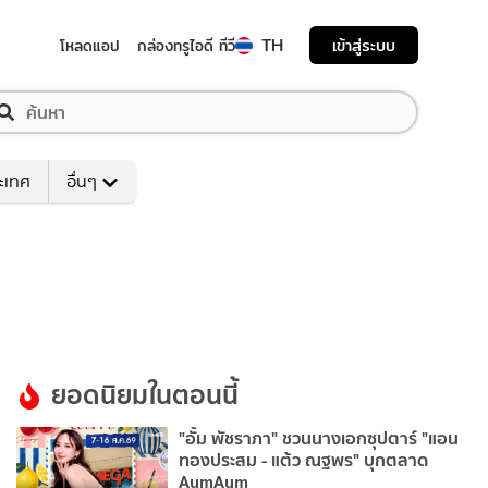
TH
เข้าสู่ระบบ
โหลดแอป
กล่องทรูไอดี ทีวี
ระเทศ
อื่นๆ
ยอดนิยมในตอนนี้
"อั้ม พัชราภา" ชวนนางเอกซุปตาร์ "แอน
ทองประสม - แต้ว ณฐพร" บุกตลาด
AumAum