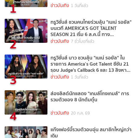
1
ข่าวบันเทิง
1 วันที่แล้ว
ทรูวิชั่นส์ ชวนคนไทยร่วมลุ้น "เนเน่ รอยัล"
บนเวที AMERICA’S GOT TALENT
SEASON 21 เริ่ม 6 ส.ค.นี้ ทาง
2
TrueVisions NOW
ข่าวบันเทิง
7 ชั่วโมงที่แล้ว
ทรูวิชั่นส์ นาว ชวนลุ้น "เนเน่ รอยัล" ใน
รายการ America’s Got Talent ซีซัน 21
รอบ Judge's Callback 6 และ 13 สิงหาคม
3
นี้
ข่าวบันเทิง
1 วันที่แล้ว
ส่องลิสต์นักแสดง "เกมส์โกงเกมส์" การ
รวมตัวของ 8 นักต้มตุ๋น
4
ข่าวบันเทิง
20 ก.ค. 69
แก๊งเฟอร์บี้รวมตัวอบอุ่น สมาชิกใหญ่กว่า
เดิม