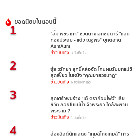
ยอดนิยมในตอนนี้
1
"อั้ม พัชราภา" ชวนนางเอกซุปตาร์ "แอน
ทองประสม - แต้ว ณฐพร" บุกตลาด
AumAum
ข่าวบันเทิง
3 วันที่แล้ว
2
จุ๋ย วรัทยา ลุคนี้หล่อจัด โกนผมรับบทแม่ชี
สุดเฟี้ยว ในหนัง "คุณยายวรนาฎ"
ข่าวบันเทิง
6 ชั่วโมงที่แล้ว
3
สุดเศร้าพบร่าง "เต้ ดราก้อนไฟว์" เสีย
ชีวิต ลอยในแม่น้ำเจ้าพระยา ใกล้สะพาน
พระราม 7
ข่าวบันเทิง
1 วันที่แล้ว
4
ส่องลิสต์นักแสดง "เกมส์โกงเกมส์" การ