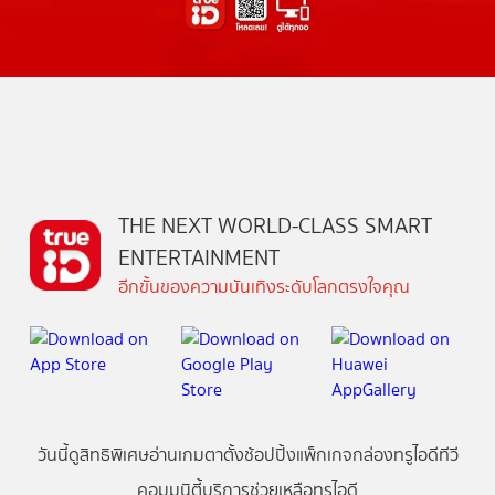
THE NEXT WORLD-CLASS SMART
ENTERTAINMENT
อีกขั้นของความบันเทิงระดับโลกตรงใจคุณ
วันนี้
ดู
สิทธิพิเศษ
อ่าน
เกม
ตาตั้ง
ช้อปปิ้ง
แพ็กเกจ
กล่องทรูไอดีทีวี
คอมมูนิตี้
บริการช่วยเหลือทรูไอดี