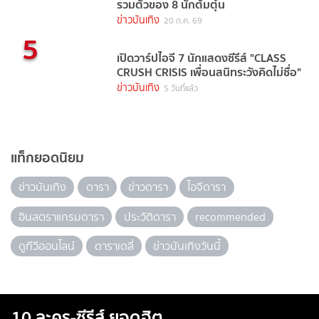
รวมตัวของ 8 นักต้มตุ๋น
ข่าวบันเทิง
20 ก.ค. 69
5
เปิดวาร์ปไอจี 7 นักแสดงซีรีส์ "CLASS
CRUSH CRISIS เพื่อนสนิทระวังคิดไม่ซื่อ"
ข่าวบันเทิง
5 วันที่แล้ว
แท็กยอดนิยม
ข่าวบันเทิง
ดารา
ข่าวดารา
ไอจีดารา
อินสตราแกรมดารา
ประวัติดารา
recommended
ดูทีวีออนไลน์
ดาราเดลี่
ข่าวบันเทิงวันนี้
10 ละคร-ซีรีส์ ยอดฮิต