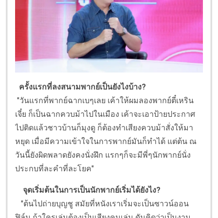
ครั้งแรกที่ลงสนามพากย์เป็นยังไงบ้าง?
"วันแรกที่พากย์ฉากเบๆเลย เค้าให้ผมลองพากย์ตี๋เหริน
เจี๋ย ก็เป็นฉากควบม้าไปในเมือง เค้าจะเอาป้ายประกาศ
ไปติดแล้วชาวบ้านก็มุงดู ก็ต้องทำเสียงควบม้าสั่งให้มา
หยุด เมื่อมีความเข้าใจในการพากย์มันก็ทำได้ แต่ต้น ณ
วันนี้ยังผิดพลาดยังคงนั่งฝึก แรกๆก็จะมีพี่ๆนักพากย์นั่ง
ประกบที่ละคำที่ละโยค"
จุดเริ่มต้นในการเป็นนักพากย์เริ่มได้ยังไง?
"ต้นไปถ่ายบุญชู สมัยที่หนังเราเริ่มจะเป็นซาวน์ออน
ฟิล์ม ถ้าใครเล่นต้องเป็นเสียงคนเล่น ดันคิดว่าเป็นงาน