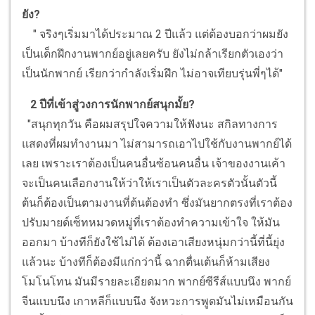
ยัง?
" จริงๆเริ่มมาได้ประมาณ 2 ปีแล้ว แต่ต้องบอกว่าผมยัง
เป็นเด็กฝึกงานพากย์อยู่เลยครับ ยังไม่กล้าเรียกตัวเองว่า
เป็นนักพากย์ เรียกว่ากำลังเริ่มฝึก ไม่อาจเทียบรุ่นพี่ๆได้"
2 ปีที่เข้าสู่วงการนักพากย์สนุกมั้ย?
"สนุกทุกวัน คือผมสรุปใจความให้ฟังนะ สกิลทางการ
แสดงที่ผมทำงานมา ไม่สามารถเอาไปใช้กับงานพากย์ได้
เลย เพราะเราต้องเป็นคนอื่นซ้อนคนอื่น เจ้าของงานเค้า
จะเป็นคนเลือกงานให้ว่าให้เราเป็นตัวละครตัวนั้นตัวนี้
ต้นก็ต้องเป็นตามงานที่ต้นต้องทำ ซึ่งมันยากตรงที่เราต้อง
ปรับมายด์เซ็ทหมวดหมู่ที่เราต้องทำความเข้าใจ ให้มัน
ออกมา บ้างทีก็ยังใช้ไม่ได้ ต้องเอาเสียงหนุ่มกว่านี้ที่นี้ยุ่ง
แล้วนะ บ้างทีก็ต้องมีแก่กว่านี้ ฉากตื่นเต้นก็ห้ามเสียง
โมโนโทน มันมีรายละเอียดมาก พากย์ซีรีส์แบบนึง พากย์
จีนแบบนึง เกาหลีก็แบบนึง จังหวะการพูดมันไม่เหมือนกัน