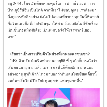
อยู่ 3-4ชั่วโมง มันต้องควบคุมในการพากย์ ต้องทำการ
บ้านดูซีรีส์จีน เป็นไกด์ จากที่เราไม่ชอบดูเลย เราต้องมา
นั่งดูสารพัดสิ่งอย่าง ยังไม่ไปเลเวลที่ยากๆ ทุกวันนี้ที่พากย์
คือจีนแนวตั้ง ที่กำลังฮิตๆมาให้พากย์แบบยังไม่มีชื่อเรื่อง
เป็นขั้นตอนมิกซ์เสียง เป็นนัมเบอร์ๆให้เราพากย์เยอะ
มาก"
เรียกว่าเป็นการปรับตัวในช่วงที่งานละครซบเซา?
"ปรับตัวครับ ต้นเริ่มทำตอนอายุ55 พี่ ๆ เค้าก็เกรงใจว่า
เริ่มตอนอายุมากแล้ว เพราะฉะนั้นก็ต้องฝึกมากหน่อย
อย่างอายุ ยุวดีเค้าก็โทรมาบอกว่าต้นเล่นโซเชียลเดี๋ยวนี้
ผมก็มาเริ่มไลฟ์TikTok พูดคุยกับแฟนๆมากขึ้น"