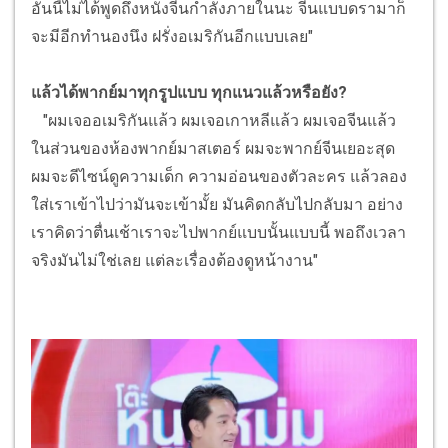
อันนี้ไม่ได้พูดถึงหนังจีนกำลังภายในนะ จีนแบบดรามาก็
จะมีอีกทำนองนึง ฝรั่งอเมริกันอีกแบบเลย"
แล้วได้พากย์มาทุกรูปแบบ ทุกแนวแล้วหรือยัง?
"ผมเจออเมริกันแล้ว ผมเจอเกาหลีแล้ว ผมเจอจีนแล้ว
ในส่วนของห้องพากย์มาสเตอร์ ผมจะพากย์จีนเยอะสุด
ผมจะดีไซน์ดูความเด็ก ความอ่อนของตัวละคร แล้วลอง
ใส่เราเข้าไปว่ามันจะเข้ามั้ย มันคิดกลับไปกลับมา อย่าง
เราคิดว่าตื่นเช้าเราจะไปพากย์แบบนั้นแบบนี้ พอถึงเวลา
จริงมันไม่ใช่เลย แต่ละเรื่องต้องดูหน้างาน"