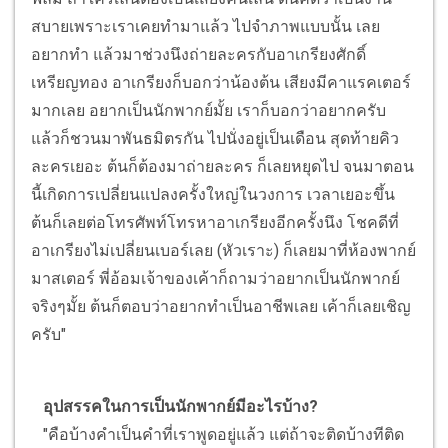
สบายเพราะเราเคยทำมาแล้ว ไปจำภาพแบบนั้น เลย
อยากทำ แล้วมาช่วงนึงถ่ายละครกับอาเกรียงศักดิ์
เหรียญทอง อาเกรียงก็บอกว่าน้องต้น เสียงมีคาแรคเตอร์
มากเลย อยากเป็นนักพากย์มั้ย เราก็บอกว่าอยากครับ
แล้วก็ชวนมาพันธมิตรกัน ไปนั่งอยู่เป็นเดือน สุดท้ายคิว
ละครเยอะ ต้นก็ต้องมาถ่ายละคร ก็เลยหยุดไป จนมาตอน
นี้เกิดการเปลี่ยนแปลงครั้งใหญ่ในวงการ เวลาเยอะขึ้น
ต้นก็เลยต่อโทรศัพท์โทรหาอาเกรียงอีกครั้งนึง โชคดีที่
อาเกรียงไม่เปลี่ยนเบอร์เลย (หัวเราะ) ก็เลยมาที่ห้องพากย์
มาสเตอร์ พี่อ้อมเจ้าของเค้าก็ถามว่าอยากเป็นนักพากย์
จริงๆมั้ย ต้นก็ตอบว่าอยากทำเป็นอาชีพเลย เค้าก็เลยเชิญ
ครับ"
อุปสรรคในการเป็นนักพากย์มีอะไรบ้าง?
"คือบ้างคำเป็นคำที่เราพูดอยู่แล้ว แต่ถ้าจะติดบ้างทีติด