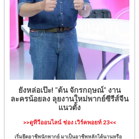
ยังหล่อเป๊ะ! "ต้น จักรกฤษณ์" งาน
ละครน้อยลง ลุยงานใหม่พากย์ซีรีส์จีน
แนวตั้ง
>>ดูทีวีออนไลน์ ช่อง เวิร์คพอยท์ 23<<
เริ่มยึดอาชีพนักพากย์ มาเป็นอาชีพหลักได้นานหรือ